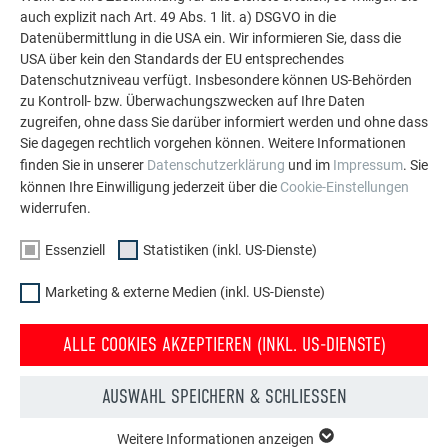
auch explizit nach Art. 49 Abs. 1 lit. a) DSGVO in die
Datenübermittlung in die USA ein. Wir informieren Sie, dass die
USA über kein den Standards der EU entsprechendes
MEHR REFERENZEN ANSEHEN
Datenschutzniveau verfügt. Insbesondere können US-Behörden
zu Kontroll- bzw. Überwachungszwecken auf Ihre Daten
zugreifen, ohne dass Sie darüber informiert werden und ohne dass
Sie dagegen rechtlich vorgehen können. Weitere Informationen
finden Sie in unserer
Datenschutzerklärung
und im
Impressum
. Sie
können Ihre Einwilligung jederzeit über die
Cookie-Einstellungen
widerrufen.
Essenziell
Statistiken (inkl. US-Dienste)
Marketing & externe Medien (inkl. US-Dienste)
ALLE COOKIES AKZEPTIEREN (INKL. US-DIENSTE)
AUSWAHL SPEICHERN & SCHLIESSEN
Weitere Informationen anzeigen
ESSENZIELL
Kostenlos PREFA Prospekte bestellen