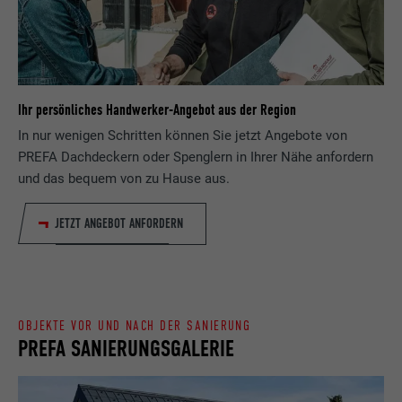
Zweck
wird, um statistische Daten dazu, wieder
Anbieter
ads.linkedin.com
Besucher die Website nutzt, zu generieren.
Laufzeit
Sitzung
Name
_gaexp
Speichert die vom Benutzer ausgewählte
Ihr persönliches Handwerker-Angebot aus der Region
Zweck
Sprach version einer Webseite.
Anbieter
Google Optimize
In nur wenigen Schritten können Sie jetzt Angebote von
PREFA Dachdeckern oder Spenglern in Ihrer Nähe anfordern
Laufzeit
90 Tage
und das bequem von zu Hause aus.
Name
lang
Wird testweise gesetzt, um zu prüfen, ob
JETZT ANGEBOT ANFORDERN
Anbieter
LinkedIn
der Browser das Setzen von Cookies
Zweck
erlaubt. Enthält keine
Laufzeit
Sitzung
Identifikationsmerkmale.
Eingestellt von LinkedIn, wenn eine
Zweck
Webseite ein eingebettetes "Folgen Sie
OBJEKTE VOR UND NACH DER SANIERUNG
PREFA SANIERUNGSGALERIE
uns"-Fenster enthält.