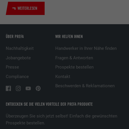
Verwendung von eingebetteten
Dienstleistungen.
WEITERLESEN
Name
UserMatchHistory
ÜBER PREFA
WIR HELFEN IHNEN
Anbieter
LinkedIn
Nachhaltigkeit
Handwerker in Ihrer Nähe finden
Laufzeit
29 Tage
Jobangebote
Fragen & Antworten
Wird verwendet, um Besucher auf
Presse
Prospekte bestellen
mehreren Webseiten zu verfolgen, um
Compliance
Kontakt
Zweck
relevante Werbung basierend auf den
Präferenzen des Besuchers zu
Beschwerden & Reklamationen
präsentieren.
ENTDECKEN SIE DIE VIELEN VORTEILE DER PREFA PRODUKTE
Name
lidc
Überzeugen Sie sich jetzt selbst! Einfach die gewünschten
Prospekte bestellen.
Anbieter
LinkedIn