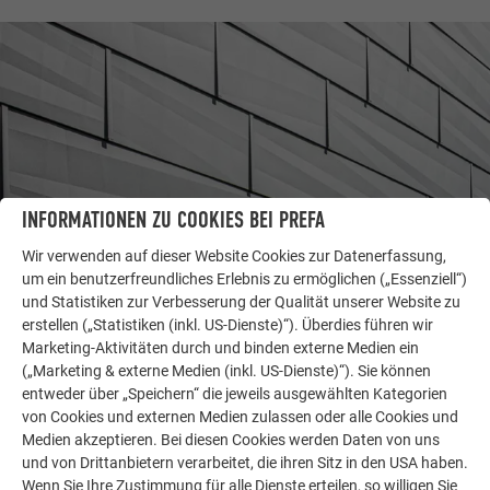
INFORMATIONEN ZU COOKIES BEI PREFA
Wir verwenden auf dieser Website Cookies zur Datenerfassung,
um ein benutzerfreundliches Erlebnis zu ermöglichen („Essenziell“)
und Statistiken zur Verbesserung der Qualität unserer Website zu
WEITERE OBJEKTE
erstellen („Statistiken (inkl. US-Dienste)“). Überdies führen wir
LASSEN SIE SICH INSPIRIEREN
Marketing-Aktivitäten durch und binden externe Medien ein
(„Marketing & externe Medien (inkl. US-Dienste)“). Sie können
Die PREFA Referenzgalerie zeigt, wie vielseitig
entweder über „Speichern“ die jeweils ausgewählten Kategorien
Aluminium eingesetzt werden kann. Entdecken Sie
von Cookies und externen Medien zulassen oder alle Cookies und
weitere beeindruckende Projekte mit den langlebigen
Medien akzeptieren. Bei diesen Cookies werden Daten von uns
PREFA Aluminiumlösungen für Dach, Solar und
und von Drittanbietern verarbeitet, die ihren Sitz in den USA haben.
Wenn Sie Ihre Zustimmung für alle Dienste erteilen, so willigen Sie
Fassade.