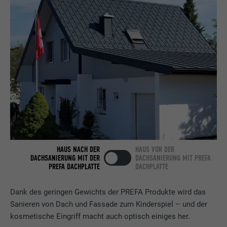
Name
bcookie
Anbieter
LinkedIn
Laufzeit
2 Jahre
Verwendet vom Social-Networking-Dienst
LinkedIn für die Verfolgung der
Zweck
Verwendung von eingebetteten
Dienstleistungen.
Name
bscookie
HAUS NACH DER
HAUS VOR DER
DACHSANIERUNG MIT DER
DACHSANIERUNG MIT PREFA
Anbieter
LinkedIn
PREFA DACHPLATTE
DACHPLATTE
Laufzeit
2 Jahre
Dank des geringen Gewichts der PREFA Produkte wird das
Sanieren von Dach und Fassade zum Kinderspiel – und der
Verwendet vom Social-Networking-Dienst
kosmetische Eingriff macht auch optisch einiges her.
LinkedIn für die Verfolgung der
Zweck