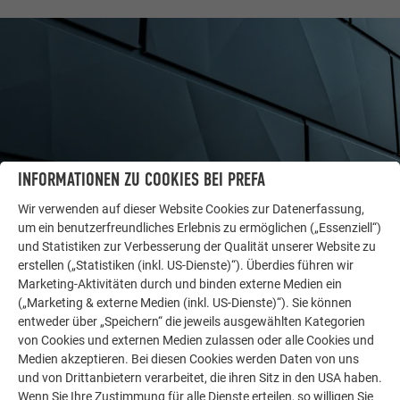
INFORMATIONEN ZU COOKIES BEI PREFA
Wir verwenden auf dieser Website Cookies zur Datenerfassung,
um ein benutzerfreundliches Erlebnis zu ermöglichen („Essenziell“)
und Statistiken zur Verbesserung der Qualität unserer Website zu
WEITERE OBJEKTE
erstellen („Statistiken (inkl. US-Dienste)“). Überdies führen wir
LASSEN SIE SICH INSPIRIEREN
Marketing-Aktivitäten durch und binden externe Medien ein
(„Marketing & externe Medien (inkl. US-Dienste)“). Sie können
Die PREFA Referenzgalerie zeigt, wie vielseitig
entweder über „Speichern“ die jeweils ausgewählten Kategorien
Aluminium eingesetzt werden kann. Entdecken Sie
von Cookies und externen Medien zulassen oder alle Cookies und
weitere beeindruckende Projekte mit den langlebigen
Medien akzeptieren. Bei diesen Cookies werden Daten von uns
PREFA Aluminiumlösungen für Dach, Solar und
und von Drittanbietern verarbeitet, die ihren Sitz in den USA haben.
Wenn Sie Ihre Zustimmung für alle Dienste erteilen, so willigen Sie
Fassade.