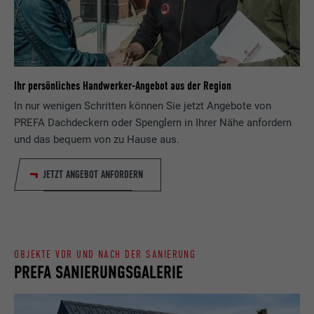
Zweck
wird, um statistische Daten dazu, wieder
Anbieter
ads.linkedin.com
Besucher die Website nutzt, zu generieren.
Laufzeit
Sitzung
Name
_gaexp
Speichert die vom Benutzer ausgewählte
Ihr persönliches Handwerker-Angebot aus der Region
Zweck
Sprach version einer Webseite.
Anbieter
Google Optimize
In nur wenigen Schritten können Sie jetzt Angebote von
PREFA Dachdeckern oder Spenglern in Ihrer Nähe anfordern
Laufzeit
90 Tage
und das bequem von zu Hause aus.
Name
lang
Wird testweise gesetzt, um zu prüfen, ob
JETZT ANGEBOT ANFORDERN
Anbieter
LinkedIn
der Browser das Setzen von Cookies
Zweck
erlaubt. Enthält keine
Laufzeit
Sitzung
Identifikationsmerkmale.
Eingestellt von LinkedIn, wenn eine
Zweck
Webseite ein eingebettetes "Folgen Sie
OBJEKTE VOR UND NACH DER SANIERUNG
PREFA SANIERUNGSGALERIE
uns"-Fenster enthält.