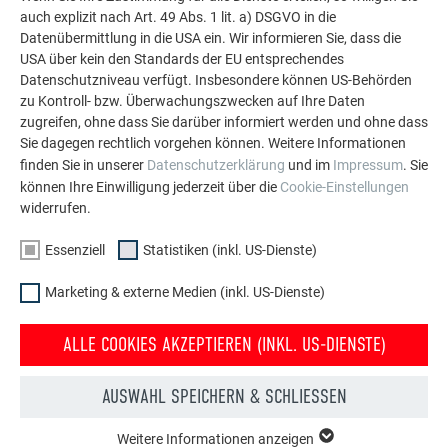
auch explizit nach Art. 49 Abs. 1 lit. a) DSGVO in die
Datenübermittlung in die USA ein. Wir informieren Sie, dass die
USA über kein den Standards der EU entsprechendes
MEHR REFERENZEN ANSEHEN
Datenschutzniveau verfügt. Insbesondere können US-Behörden
zu Kontroll- bzw. Überwachungszwecken auf Ihre Daten
zugreifen, ohne dass Sie darüber informiert werden und ohne dass
Sie dagegen rechtlich vorgehen können. Weitere Informationen
finden Sie in unserer
Datenschutzerklärung
und im
Impressum
. Sie
können Ihre Einwilligung jederzeit über die
Cookie-Einstellungen
widerrufen.
Essenziell
Statistiken (inkl. US-Dienste)
Marketing & externe Medien (inkl. US-Dienste)
ALLE COOKIES AKZEPTIEREN (INKL. US-DIENSTE)
AUSWAHL SPEICHERN & SCHLIESSEN
Weitere Informationen anzeigen
ESSENZIELL
Kostenlos PREFA Prospekte bestellen