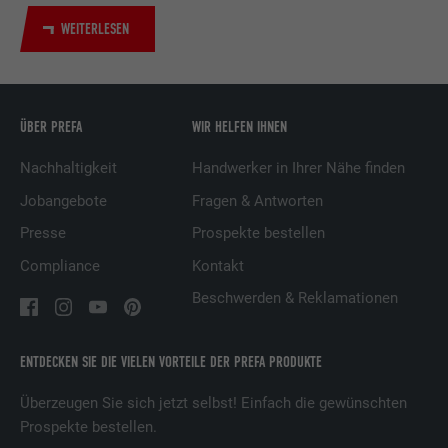
Verwendung von eingebetteten
Dienstleistungen.
WEITERLESEN
Name
UserMatchHistory
ÜBER PREFA
WIR HELFEN IHNEN
Anbieter
LinkedIn
Nachhaltigkeit
Handwerker in Ihrer Nähe finden
Laufzeit
29 Tage
Jobangebote
Fragen & Antworten
Wird verwendet, um Besucher auf
Presse
Prospekte bestellen
mehreren Webseiten zu verfolgen, um
Compliance
Kontakt
Zweck
relevante Werbung basierend auf den
Präferenzen des Besuchers zu
Beschwerden & Reklamationen
präsentieren.
ENTDECKEN SIE DIE VIELEN VORTEILE DER PREFA PRODUKTE
Name
lidc
Überzeugen Sie sich jetzt selbst! Einfach die gewünschten
Prospekte bestellen.
Anbieter
LinkedIn