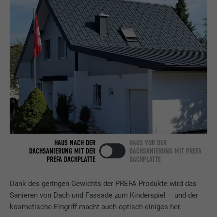
Name
bcookie
Anbieter
LinkedIn
Laufzeit
2 Jahre
Verwendet vom Social-Networking-Dienst
LinkedIn für die Verfolgung der
Zweck
Verwendung von eingebetteten
Dienstleistungen.
Name
bscookie
HAUS NACH DER
HAUS VOR DER
DACHSANIERUNG MIT DER
DACHSANIERUNG MIT PREFA
Anbieter
LinkedIn
PREFA DACHPLATTE
DACHPLATTE
Laufzeit
2 Jahre
Dank des geringen Gewichts der PREFA Produkte wird das
Sanieren von Dach und Fassade zum Kinderspiel – und der
Verwendet vom Social-Networking-Dienst
kosmetische Eingriff macht auch optisch einiges her.
LinkedIn für die Verfolgung der
Zweck