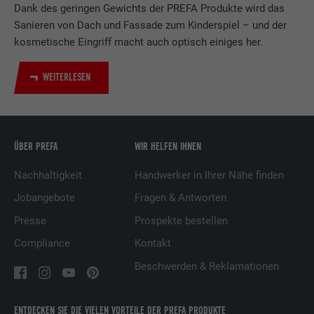
Dank des geringen Gewichts der PREFA Produkte wird das
LinkedIn für die Verfolgung der
Zweck
Sanieren von Dach und Fassade zum Kinderspiel – und der
Verwendung von eingebetteten
kosmetische Eingriff macht auch optisch einiges her.
Dienstleistungen.
WEITERLESEN
Name
UserMatchHistory
Anbieter
LinkedIn
ÜBER PREFA
WIR HELFEN IHNEN
Laufzeit
29 Tage
Nachhaltigkeit
Handwerker in Ihrer Nähe finden
Wird verwendet, um Besucher auf
Jobangebote
Fragen & Antworten
mehreren Webseiten zu verfolgen, um
Zweck
relevante Werbung basierend auf den
Presse
Prospekte bestellen
Präferenzen des Besuchers zu
Compliance
Kontakt
präsentieren.
Beschwerden & Reklamationen
Name
lidc
ENTDECKEN SIE DIE VIELEN VORTEILE DER PREFA PRODUKTE