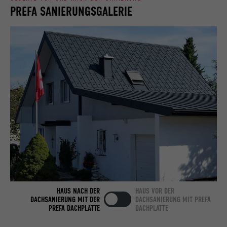
PREFA SANIERUNGSGALERIE
Name
bcookie
Anbieter
LinkedIn
Laufzeit
2 Jahre
Verwendet vom Social-Networking-Dienst
LinkedIn für die Verfolgung der
Zweck
Verwendung von eingebetteten
Dienstleistungen.
Name
bscookie
Anbieter
LinkedIn
HAUS NACH DER
HAUS VOR DER
DACHSANIERUNG MIT DER
DACHSANIERUNG MIT PREFA
Laufzeit
2 Jahre
PREFA DACHPLATTE
DACHPLATTE
Verwendet vom Social-Networking-Dienst