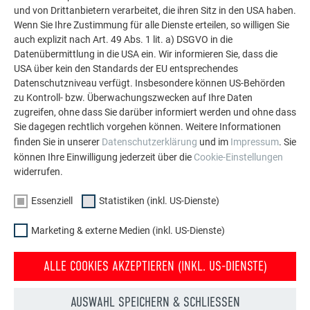
Aluminium eingesetzt werden kann. Entdecken Sie
und von Drittanbietern verarbeitet, die ihren Sitz in den USA haben.
weitere beeindruckende Projekte mit den langlebigen
Wenn Sie Ihre Zustimmung für alle Dienste erteilen, so willigen Sie
PREFA Aluminiumlösungen für Dach, Solar und
auch explizit nach Art. 49 Abs. 1 lit. a) DSGVO in die
Datenübermittlung in die USA ein. Wir informieren Sie, dass die
Fassade.
USA über kein den Standards der EU entsprechendes
Datenschutzniveau verfügt. Insbesondere können US-Behörden
zu Kontroll- bzw. Überwachungszwecken auf Ihre Daten
MEHR REFERENZEN ANSEHEN
zugreifen, ohne dass Sie darüber informiert werden und ohne dass
Sie dagegen rechtlich vorgehen können. Weitere Informationen
finden Sie in unserer
Datenschutzerklärung
und im
Impressum
. Sie
können Ihre Einwilligung jederzeit über die
Cookie-Einstellungen
widerrufen.
Essenziell
Statistiken (inkl. US-Dienste)
Marketing & externe Medien (inkl. US-Dienste)
ALLE COOKIES AKZEPTIEREN (INKL. US-DIENSTE)
AUSWAHL SPEICHERN & SCHLIESSEN