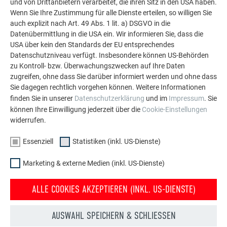
und von Drittanbietern verarbeitet, die ihren Sitz in den USA haben.
weitere beeindruckende Projekte mit den langlebigen
Wenn Sie Ihre Zustimmung für alle Dienste erteilen, so willigen Sie
PREFA Aluminiumlösungen für Dach, Solar und
auch explizit nach Art. 49 Abs. 1 lit. a) DSGVO in die
Fassade.
Datenübermittlung in die USA ein. Wir informieren Sie, dass die
USA über kein den Standards der EU entsprechendes
Datenschutzniveau verfügt. Insbesondere können US-Behörden
MEHR REFERENZEN ANSEHEN
zu Kontroll- bzw. Überwachungszwecken auf Ihre Daten
zugreifen, ohne dass Sie darüber informiert werden und ohne dass
Sie dagegen rechtlich vorgehen können. Weitere Informationen
finden Sie in unserer
Datenschutzerklärung
und im
Impressum
. Sie
können Ihre Einwilligung jederzeit über die
Cookie-Einstellungen
widerrufen.
Essenziell
Statistiken (inkl. US-Dienste)
Marketing & externe Medien (inkl. US-Dienste)
ALLE COOKIES AKZEPTIEREN (INKL. US-DIENSTE)
AUSWAHL SPEICHERN & SCHLIESSEN