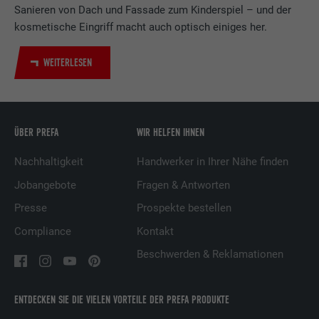
LinkedIn für die Verfolgung der
Sanieren von Dach und Fassade zum Kinderspiel – und der
Zweck
Verwendung von eingebetteten
kosmetische Eingriff macht auch optisch einiges her.
Dienstleistungen.
WEITERLESEN
Name
UserMatchHistory
Anbieter
LinkedIn
ÜBER PREFA
WIR HELFEN IHNEN
Laufzeit
29 Tage
Nachhaltigkeit
Handwerker in Ihrer Nähe finden
Wird verwendet, um Besucher auf
Jobangebote
Fragen & Antworten
mehreren Webseiten zu verfolgen, um
Presse
Prospekte bestellen
Zweck
relevante Werbung basierend auf den
Präferenzen des Besuchers zu
Compliance
Kontakt
präsentieren.
Beschwerden & Reklamationen
Name
lidc
ENTDECKEN SIE DIE VIELEN VORTEILE DER PREFA PRODUKTE