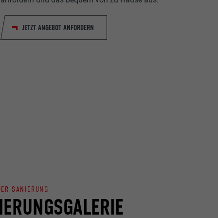
JETZT ANGEBOT ANFORDERN
ische Daten
r Webseite.
s "Folgen Sie
etzen von
DER SANIERUNG
IERUNGSGALERIE