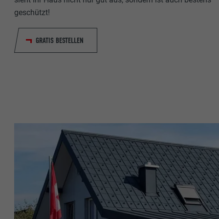
Name
geschützt!
Anbieter
Anbieter
GRATIS BESTELLEN
Laufzeit
Laufzeit
Zweck
Zweck
Name
Name
Anbieter
Anbieter
Laufzeit
Laufzeit
Zweck
Zweck
Name