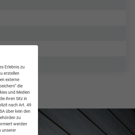
s Erlebnis zu
u erstellen
den externe
peichern“ die
okies und Medien
e ihren Sitz in
lizit nach Art. 49
USA über kein den
Behörden zu
ormiert werden
n unserer