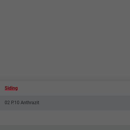
Siding
02 P.10 Anthrazit