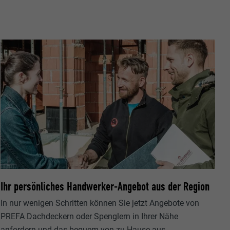
Seite, die
ezeigt werden
ittanbietern)
er Websites
te von
ische Daten
n Extension.
okie-
zugten
,
sse pro Seite
ate
Ihr persönliches Handwerker-Angebot aus der Region
e SafeSearch-
In nur wenigen Schritten können Sie jetzt Angebote von
PREFA Dachdeckern oder Spenglern in Ihrer Nähe
anfordern und das bequem von zu Hause aus.