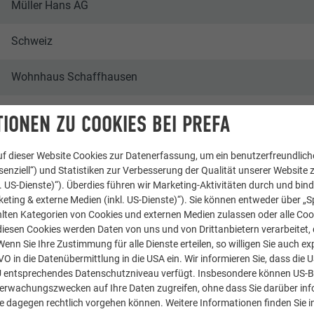
Müller Hans AG
Schweiz
Wohnhaus Schaffhausen
Einfamilienhäuser
IONEN ZU COOKIES BEI PREFA
© PREFA | Katrin Kaufmann
f dieser Website Cookies zur Datenerfassung, um ein benutzerfreundliche
enziell“) und Statistiken zur Verbesserung der Qualität unserer Website z
kl. US-Dienste)“). Überdies führen wir Marketing-Aktivitäten durch und bin
eting & externe Medien (inkl. US-Dienste)“). Sie können entweder über „S
lten Kategorien von Cookies und externen Medien zulassen oder alle Co
diesen Cookies werden Daten von uns und von Drittanbietern verarbeitet, di
nn Sie Ihre Zustimmung für alle Dienste erteilen, so willigen Sie auch exp
GVO in die Datenübermittlung in die USA ein. Wir informieren Sie, dass die 
U entsprechendes Datenschutzniveau verfügt. Insbesondere können US-
berwachungszwecken auf Ihre Daten zugreifen, ohne dass Sie darüber inf
e dagegen rechtlich vorgehen können. Weitere Informationen finden Sie i