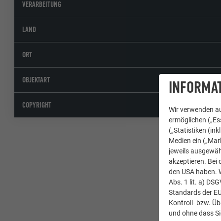
VERARBEITUNG
LAND
ORT
OBJEKTART
INFORMAT
COPYRIGHT
Wir verwenden au
ermöglichen („Ess
(„Statistiken (in
Medien ein („Mark
jeweils ausgewäh
akzeptieren. Bei 
den USA haben. We
Abs. 1 lit. a) DS
Standards der E
Kontroll- bzw. Ü
und ohne dass Si