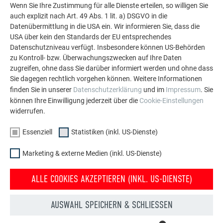
PREFA Aluminiumlösungen für Dach, Solar und
Wenn Sie Ihre Zustimmung für alle Dienste erteilen, so willigen Sie
Fassade.
auch explizit nach Art. 49 Abs. 1 lit. a) DSGVO in die
Datenübermittlung in die USA ein. Wir informieren Sie, dass die
USA über kein den Standards der EU entsprechendes
MEHR REFERENZEN ANSEHEN
Datenschutzniveau verfügt. Insbesondere können US-Behörden
zu Kontroll- bzw. Überwachungszwecken auf Ihre Daten
zugreifen, ohne dass Sie darüber informiert werden und ohne dass
Sie dagegen rechtlich vorgehen können. Weitere Informationen
finden Sie in unserer
Datenschutzerklärung
und im
Impressum
. Sie
können Ihre Einwilligung jederzeit über die
Cookie-Einstellungen
widerrufen.
Essenziell
Statistiken (inkl. US-Dienste)
Marketing & externe Medien (inkl. US-Dienste)
ALLE COOKIES AKZEPTIEREN (INKL. US-DIENSTE)
AUSWAHL SPEICHERN & SCHLIESSEN