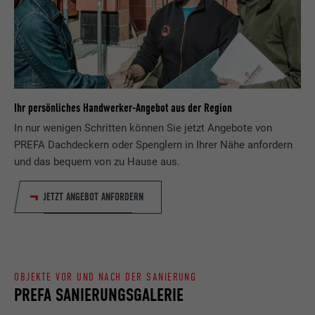
Registriert eine eindeutige ID, die verwendet
Zweck
wird, um statistische Daten dazu, wieder
Anbieter
ads.linkedin.com
Besucher die Website nutzt, zu generieren.
Laufzeit
Sitzung
Name
_gaexp
Speichert die vom Benutzer ausgewählte
Zweck
Sprach version einer Webseite.
Ihr persönliches Handwerker-Angebot aus der Region
Anbieter
Google Optimize
In nur wenigen Schritten können Sie jetzt Angebote von
PREFA Dachdeckern oder Spenglern in Ihrer Nähe anfordern
Laufzeit
90 Tage
Name
lang
und das bequem von zu Hause aus.
Wird testweise gesetzt, um zu prüfen, ob
Anbieter
LinkedIn
der Browser das Setzen von Cookies
JETZT ANGEBOT ANFORDERN
Zweck
erlaubt. Enthält keine
Laufzeit
Sitzung
Identifikationsmerkmale.
Eingestellt von LinkedIn, wenn eine
Zweck
Webseite ein eingebettetes "Folgen Sie
OBJEKTE VOR UND NACH DER SANIERUNG
uns"-Fenster enthält.
PREFA SANIERUNGSGALERIE