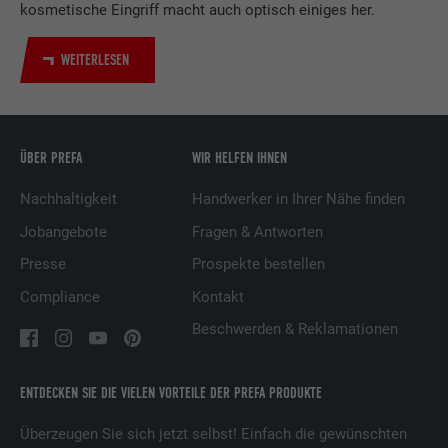
Zweck
kosmetische Eingriff macht auch optisch einiges her.
Verwendung von eingebetteten
Dienstleistungen.
WEITERLESEN
Name
UserMatchHistory
Anbieter
LinkedIn
ÜBER PREFA
WIR HELFEN IHNEN
Laufzeit
29 Tage
Nachhaltigkeit
Handwerker in Ihrer Nähe finden
Jobangebote
Fragen & Antworten
Wird verwendet, um Besucher auf
Presse
Prospekte bestellen
mehreren Webseiten zu verfolgen, um
Zweck
relevante Werbung basierend auf den
Compliance
Kontakt
Präferenzen des Besuchers zu
Beschwerden & Reklamationen
präsentieren.
ENTDECKEN SIE DIE VIELEN VORTEILE DER PREFA PRODUKTE
Name
lidc
Überzeugen Sie sich jetzt selbst! Einfach die gewünschten
Anbieter
LinkedIn