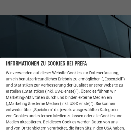
INFORMATIONEN ZU COOKIES BEI PREFA
Wir verwenden auf dieser Website Cookies zur Datenerfassung,
um ein benutzerfreundliches Erlebnis zu ermöglichen („Essenziell“)
und Statistiken zur Verbesserung der Qualität unserer Website zu
WEITERE OBJEKTE
erstellen („Statistiken (inkl. US-Dienste)“). Überdies führen wir
LASSEN SIE SICH INSPIRIEREN
Marketing-Aktivitäten durch und binden externe Medien ein
(„Marketing & externe Medien (inkl. US-Dienste)“). Sie können
entweder über „Speichern“ die jeweils ausgewählten Kategorien
Die PREFA Referenzgalerie zeigt, wie vielseitig
von Cookies und externen Medien zulassen oder alle Cookies und
Aluminium eingesetzt werden kann. Entdecken Sie
Medien akzeptieren. Bei diesen Cookies werden Daten von uns
weitere beeindruckende Projekte mit den langlebigen
und von Drittanbietern verarbeitet, die ihren Sitz in den USA haben.