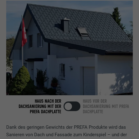
Name
bcookie
Anbieter
LinkedIn
Laufzeit
2 Jahre
Verwendet vom Social-Networking-Dienst
LinkedIn für die Verfolgung der
Zweck
Verwendung von eingebetteten
Dienstleistungen.
Name
bscookie
HAUS NACH DER
HAUS VOR DER
Anbieter
LinkedIn
DACHSANIERUNG MIT DER
DACHSANIERUNG MIT PREFA
PREFA DACHPLATTE
DACHPLATTE
Laufzeit
2 Jahre
Dank des geringen Gewichts der PREFA Produkte wird das
Verwendet vom Social-Networking-Dienst
Sanieren von Dach und Fassade zum Kinderspiel – und der
LinkedIn für die Verfolgung der