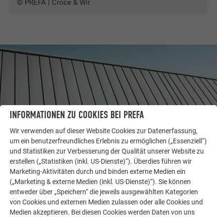
© PREFA | Croce & Wir
INFORMATIONEN ZU COOKIES BEI PREFA
Wir verwenden auf dieser Website Cookies zur Datenerfassung,
um ein benutzerfreundliches Erlebnis zu ermöglichen („Essenziell“)
und Statistiken zur Verbesserung der Qualität unserer Website zu
erstellen („Statistiken (inkl. US-Dienste)“). Überdies führen wir
WEITERE OBJEKTE
Marketing-Aktivitäten durch und binden externe Medien ein
LASSEN SIE SICH INSPIRIEREN
(„Marketing & externe Medien (inkl. US-Dienste)“). Sie können
entweder über „Speichern“ die jeweils ausgewählten Kategorien
von Cookies und externen Medien zulassen oder alle Cookies und
Die PREFA Referenzgalerie zeigt, wie vielseitig
Medien akzeptieren. Bei diesen Cookies werden Daten von uns
Aluminium eingesetzt werden kann. Entdecken Sie