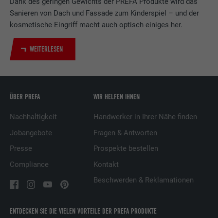
Dank des geringen Gewichts der PREFA Produkte wird das
LinkedIn für die Verfolgung der
Sanieren von Dach und Fassade zum Kinderspiel – und der
Zweck
Verwendung von eingebetteten
kosmetische Eingriff macht auch optisch einiges her.
Dienstleistungen.
WEITERLESEN
Name
UserMatchHistory
Anbieter
LinkedIn
ÜBER PREFA
WIR HELFEN IHNEN
Laufzeit
29 Tage
Nachhaltigkeit
Handwerker in Ihrer Nähe finden
Wird verwendet, um Besucher auf
Jobangebote
Fragen & Antworten
mehreren Webseiten zu verfolgen, um
Presse
Prospekte bestellen
Zweck
relevante Werbung basierend auf den
Präferenzen des Besuchers zu
Compliance
Kontakt
präsentieren.
Beschwerden & Reklamationen
Name
lidc
ENTDECKEN SIE DIE VIELEN VORTEILE DER PREFA PRODUKTE