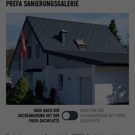
PREFA SANIERUNGSGALERIE
Name
bcookie
Anbieter
LinkedIn
Laufzeit
2 Jahre
Verwendet vom Social-Networking-Dienst
LinkedIn für die Verfolgung der
Zweck
Verwendung von eingebetteten
Dienstleistungen.
Name
bscookie
Anbieter
LinkedIn
HAUS NACH DER
HAUS VOR DER
DACHSANIERUNG MIT DER
DACHSANIERUNG MIT PREFA
Laufzeit
2 Jahre
PREFA DACHPLATTE
DACHPLATTE
Verwendet vom Social-Networking-Dienst