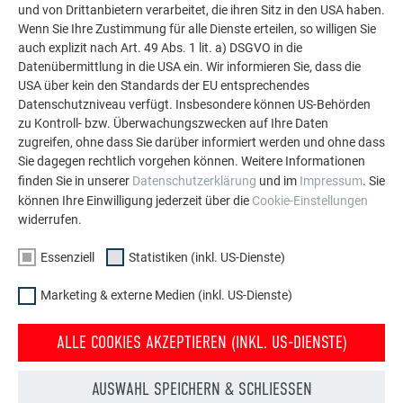
und von Drittanbietern verarbeitet, die ihren Sitz in den USA haben.
weitere beeindruckende Projekte mit den langlebigen
Wenn Sie Ihre Zustimmung für alle Dienste erteilen, so willigen Sie
PREFA Aluminiumlösungen für Dach, Solar und
auch explizit nach Art. 49 Abs. 1 lit. a) DSGVO in die
Fassade.
Datenübermittlung in die USA ein. Wir informieren Sie, dass die
USA über kein den Standards der EU entsprechendes
Datenschutzniveau verfügt. Insbesondere können US-Behörden
MEHR REFERENZEN ANSEHEN
zu Kontroll- bzw. Überwachungszwecken auf Ihre Daten
zugreifen, ohne dass Sie darüber informiert werden und ohne dass
Sie dagegen rechtlich vorgehen können. Weitere Informationen
finden Sie in unserer
Datenschutzerklärung
und im
Impressum
. Sie
können Ihre Einwilligung jederzeit über die
Cookie-Einstellungen
widerrufen.
Essenziell
Statistiken (inkl. US-Dienste)
Marketing & externe Medien (inkl. US-Dienste)
ALLE COOKIES AKZEPTIEREN (INKL. US-DIENSTE)
AUSWAHL SPEICHERN & SCHLIESSEN