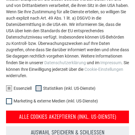
Aluminium eingesetzt werden kann. Entdecken Sie
und von Drittanbietern verarbeitet, die ihren Sitz in den USA haben.
weitere beeindruckende Projekte mit den langlebigen
Wenn Sie Ihre Zustimmung für alle Dienste erteilen, so willigen Sie
auch explizit nach Art. 49 Abs. 1 lit. a) DSGVO in die
PREFA Aluminiumlösungen für Dach, Solar und
Datenübermittlung in die USA ein. Wir informieren Sie, dass die
Fassade.
USA über kein den Standards der EU entsprechendes
Datenschutzniveau verfügt. Insbesondere können US-Behörden
zu Kontroll- bzw. Überwachungszwecken auf Ihre Daten
MEHR REFERENZEN ANSEHEN
zugreifen, ohne dass Sie darüber informiert werden und ohne dass
Sie dagegen rechtlich vorgehen können. Weitere Informationen
finden Sie in unserer
Datenschutzerklärung
und im
Impressum
. Sie
können Ihre Einwilligung jederzeit über die
Cookie-Einstellungen
widerrufen.
Essenziell
Statistiken (inkl. US-Dienste)
Marketing & externe Medien (inkl. US-Dienste)
ALLE COOKIES AKZEPTIEREN (INKL. US-DIENSTE)
AUSWAHL SPEICHERN & SCHLIESSEN