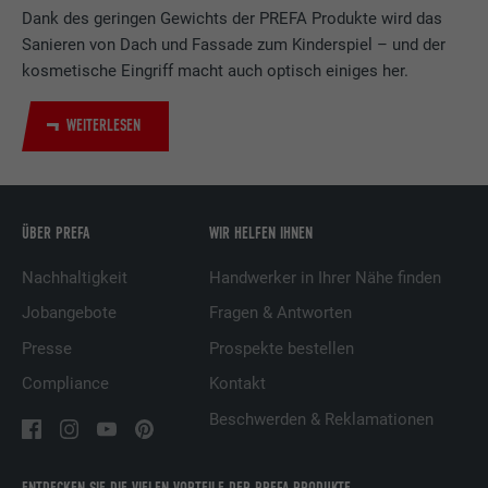
Verwendet vom Social-Networking-Dienst
Dank des geringen Gewichts der PREFA Produkte wird das
LinkedIn für die Verfolgung der
Zweck
Sanieren von Dach und Fassade zum Kinderspiel – und der
Verwendung von eingebetteten
kosmetische Eingriff macht auch optisch einiges her.
Dienstleistungen.
WEITERLESEN
Name
UserMatchHistory
Anbieter
LinkedIn
ÜBER PREFA
WIR HELFEN IHNEN
Laufzeit
29 Tage
Nachhaltigkeit
Handwerker in Ihrer Nähe finden
Wird verwendet, um Besucher auf
Jobangebote
Fragen & Antworten
mehreren Webseiten zu verfolgen, um
Zweck
relevante Werbung basierend auf den
Presse
Prospekte bestellen
Präferenzen des Besuchers zu
Compliance
Kontakt
präsentieren.
Beschwerden & Reklamationen
Name
lidc