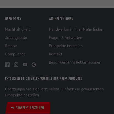
Name
UserMatchHistory
ÜBER PREFA
WIR HELFEN IHNEN
Anbieter
LinkedIn
Nachhaltigkeit
Handwerker in Ihrer Nähe finden
Jobangebote
Fragen & Antworten
Laufzeit
29 Tage
Presse
Prospekte bestellen
Wird verwendet, um Besucher auf
Compliance
Kontakt
mehreren Webseiten zu verfolgen, um
Beschwerden & Reklamationen
Zweck
relevante Werbung basierend auf den
Präferenzen des Besuchers zu
präsentieren.
ENTDECKEN SIE DIE VIELEN VORTEILE DER PREFA PRODUKTE
Überzeugen Sie sich jetzt selbst! Einfach die gewünschten
Name
lidc
Prospekte bestellen.
Anbieter
LinkedIn
PROSPEKT BESTELLEN
Laufzeit
1 Tag