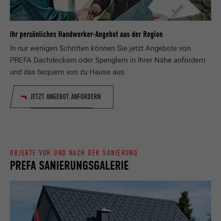
Besucher die Website nutzt, zu generieren.
Laufzeit
Sitzung
Ihr persönliches Handwerker-Angebot aus der Region
Name
_gaexp
Speichert die vom Benutzer ausgewählte
In nur wenigen Schritten können Sie jetzt Angebote von
Zweck
Sprach version einer Webseite.
Anbieter
Google Optimize
PREFA Dachdeckern oder Spenglern in Ihrer Nähe anfordern
und das bequem von zu Hause aus.
Laufzeit
90 Tage
Name
lang
JETZT ANGEBOT ANFORDERN
Wird testweise gesetzt, um zu prüfen, ob
Anbieter
LinkedIn
der Browser das Setzen von Cookies
Zweck
erlaubt. Enthält keine
Laufzeit
Sitzung
Identifikationsmerkmale.
OBJEKTE VOR UND NACH DER SANIERUNG
Eingestellt von LinkedIn, wenn eine
PREFA SANIERUNGSGALERIE
Zweck
Webseite ein eingebettetes "Folgen Sie
uns"-Fenster enthält.
Name
bcookie