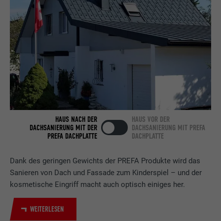
Anbieter
LinkedIn
Laufzeit
2 Jahre
Verwendet vom Social-Networking-Dienst
LinkedIn für die Verfolgung der
Zweck
Verwendung von eingebetteten
Dienstleistungen.
HAUS NACH DER
HAUS VOR DER
Name
bscookie
DACHSANIERUNG MIT DER
DACHSANIERUNG MIT PREFA
PREFA DACHPLATTE
DACHPLATTE
Anbieter
LinkedIn
Dank des geringen Gewichts der PREFA Produkte wird das
Laufzeit
2 Jahre
Sanieren von Dach und Fassade zum Kinderspiel – und der
kosmetische Eingriff macht auch optisch einiges her.
Verwendet vom Social-Networking-Dienst
LinkedIn für die Verfolgung der
Zweck
WEITERLESEN
Verwendung von eingebetteten
Dienstleistungen.