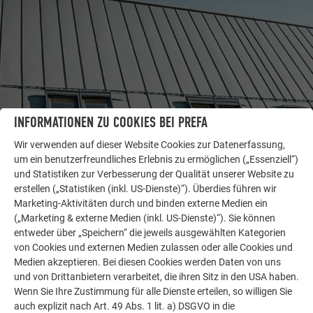
INFORMATIONEN ZU COOKIES BEI PREFA
Wir verwenden auf dieser Website Cookies zur Datenerfassung,
WEITERE OBJEKTE
um ein benutzerfreundliches Erlebnis zu ermöglichen („Essenziell“)
LASSEN SIE SICH INSPIRIEREN
und Statistiken zur Verbesserung der Qualität unserer Website zu
erstellen („Statistiken (inkl. US-Dienste)“). Überdies führen wir
Marketing-Aktivitäten durch und binden externe Medien ein
Die PREFA Referenzgalerie zeigt, wie vielseitig
(„Marketing & externe Medien (inkl. US-Dienste)“). Sie können
Aluminium eingesetzt werden kann. Entdecken Sie
entweder über „Speichern“ die jeweils ausgewählten Kategorien
weitere beeindruckende Projekte mit den langlebigen
von Cookies und externen Medien zulassen oder alle Cookies und
PREFA Aluminiumlösungen für Dach, Solar und
Medien akzeptieren. Bei diesen Cookies werden Daten von uns
Fassade.
und von Drittanbietern verarbeitet, die ihren Sitz in den USA haben.
Wenn Sie Ihre Zustimmung für alle Dienste erteilen, so willigen Sie
auch explizit nach Art. 49 Abs. 1 lit. a) DSGVO in die