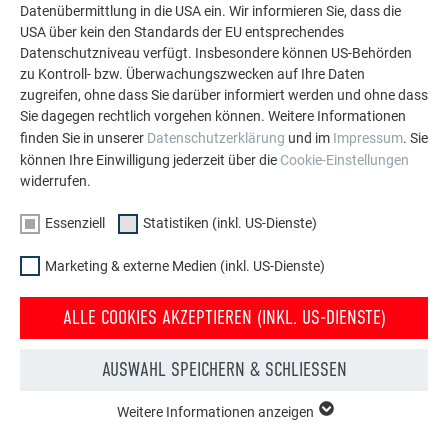
MEHR REFERENZEN ANSEHEN
Datenübermittlung in die USA ein. Wir informieren Sie, dass die
USA über kein den Standards der EU entsprechendes
Datenschutzniveau verfügt. Insbesondere können US-Behörden
zu Kontroll- bzw. Überwachungszwecken auf Ihre Daten
zugreifen, ohne dass Sie darüber informiert werden und ohne dass
Sie dagegen rechtlich vorgehen können. Weitere Informationen
finden Sie in unserer
Datenschutzerklärung
und im
Impressum
. Sie
können Ihre Einwilligung jederzeit über die
Cookie-Einstellungen
widerrufen.
Essenziell
Statistiken (inkl. US-Dienste)
Marketing & externe Medien (inkl. US-Dienste)
ALLE COOKIES AKZEPTIEREN (INKL. US-DIENSTE)
AUSWAHL SPEICHERN & SCHLIESSEN
Kostenlos PREFA Prospekte bestellen
Weitere Informationen anzeigen
ESSENZIELL
Dach, Fassade, Solar, Dachentwässerung &
Cookies der Gruppe "Essenziell" werden für grundlegende
Hochwasserschutz – mit PREFA Produkten aus Aluminium