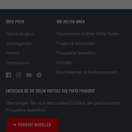
Name
bscookie
Anbieter
LinkedIn
ÜBER PREFA
WIR HELFEN IHNEN
Laufzeit
2 Jahre
Nachhaltigkeit
Handwerker in Ihrer Nähe finden
Jobangebote
Fragen & Antworten
Verwendet vom Social-Networking-Dienst
LinkedIn für die Verfolgung der
Presse
Prospekte bestellen
Zweck
Verwendung von eingebetteten
Compliance
Kontakt
Dienstleistungen.
Beschwerden & Reklamationen
Name
UserMatchHistory
ENTDECKEN SIE DIE VIELEN VORTEILE DER PREFA PRODUKTE
Anbieter
LinkedIn
Überzeugen Sie sich jetzt selbst! Einfach die gewünschten
Prospekte bestellen.
Laufzeit
29 Tage
PROSPEKT BESTELLEN
Wird verwendet, um Besucher auf
mehreren Webseiten zu verfolgen, um