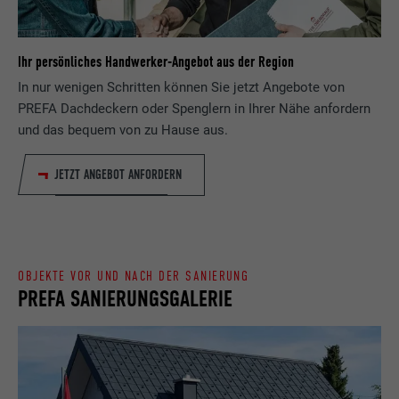
werden, insbesondere Ihre bevorzugte
Zweck
Sprache, wie viele Suchergebnisse pro Seite
Name
_gid
angezeigt werden sollen (z. B. 10 oder 20)
Ihr persönliches Handwerker-Angebot aus der Region
und ob der Google SafeSearch-Filter
In nur wenigen Schritten können Sie jetzt Angebote von
Anbieter
Google Universal Analytics
aktiviert sein soll.
PREFA Dachdeckern oder Spenglern in Ihrer Nähe anfordern
Laufzeit
1 Tag
und das bequem von zu Hause aus.
Name
lang
Registriert eine eindeutige ID, die verwendet
JETZT ANGEBOT ANFORDERN
Zweck
wird, um statistische Daten dazu, wieder
Anbieter
ads.linkedin.com
Besucher die Website nutzt, zu generieren.
Laufzeit
Sitzung
Name
_gaexp
OBJEKTE VOR UND NACH DER SANIERUNG
Speichert die vom Benutzer ausgewählte
Zweck
PREFA SANIERUNGSGALERIE
Sprach version einer Webseite.
Anbieter
Google Optimize
Laufzeit
90 Tage
Name
lang
Wird testweise gesetzt, um zu prüfen, ob
Anbieter
LinkedIn