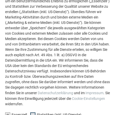
um ein benutzerfreundliches Erlebnis zu ermöglichen („Essenziell“)
MEHR REFERENZEN ANSEHEN
und Statistiken zur Verbesserung der Qualität unserer Website zu
erstellen („Statistiken (inkl. US-Dienste)“). Überdies führen wir
Marketing-Aktivitäten durch und binden externe Medien ein
(„Marketing & externe Medien (inkl. US-Dienste)“). Sie können
entweder über „Speichern“ die jeweils ausgewählten Kategorien
von Cookies und externen Medien zulassen oder alle Cookies und
Medien akzeptieren. Bei diesen Cookies werden Daten von uns
und von Drittanbietern verarbeitet, die ihren Sitz in den USA haben.
Wenn Sie Ihre Zustimmung für alle Dienste erteilen, so willigen Sie
auch explizit nach Art. 49 Abs. 1 lit. a) DSGVO in die
Datenübermittlung in die USA ein. Wir informieren Sie, dass die
USA über kein den Standards der EU entsprechendes
Datenschutzniveau verfügt. Insbesondere können US-Behörden
zu Kontroll- bzw. Überwachungszwecken auf Ihre Daten
zugreifen, ohne dass Sie darüber informiert werden und ohne dass
Sie dagegen rechtlich vorgehen können. Weitere Informationen
finden Sie in unserer
Datenschutzerklärung
und im
Impressum
. Sie
können Ihre Einwilligung jederzeit über die
Cookie-Einstellungen
Kostenlos PREFA Prospekte bestellen
widerrufen.
Dach, Fassade, Solar, Dachentwässerung &
Hochwasserschutz – mit PREFA Produkten aus Aluminium
Essenziell
Statistiken (inkl. US-Dienste)