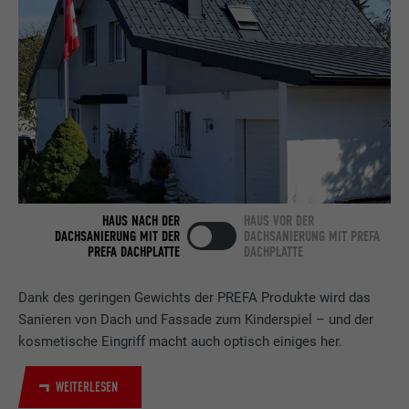
der Browser das Setzen von Cookies
Zweck
erlaubt. Enthält keine
Laufzeit
Sitzung
Identifikationsmerkmale.
Eingestellt von LinkedIn, wenn eine
Zweck
Webseite ein eingebettetes "Folgen Sie
uns"-Fenster enthält.
Name
bcookie
HAUS NACH DER
HAUS VOR DER
Anbieter
LinkedIn
DACHSANIERUNG MIT DER
DACHSANIERUNG MIT PREFA
PREFA DACHPLATTE
DACHPLATTE
Laufzeit
2 Jahre
Dank des geringen Gewichts der PREFA Produkte wird das
Verwendet vom Social-Networking-Dienst
Sanieren von Dach und Fassade zum Kinderspiel – und der
LinkedIn für die Verfolgung der
Zweck
kosmetische Eingriff macht auch optisch einiges her.
Verwendung von eingebetteten
Dienstleistungen.
WEITERLESEN