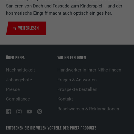
LinkedIn für die Verfolgung der
Sanieren von Dach und Fassade zum Kinderspiel – und der
Zweck
Verwendung von eingebetteten
kosmetische Eingriff macht auch optisch einiges her.
Dienstleistungen.
WEITERLESEN
Name
UserMatchHistory
Anbieter
LinkedIn
ÜBER PREFA
WIR HELFEN IHNEN
Laufzeit
29 Tage
Nachhaltigkeit
Handwerker in Ihrer Nähe finden
Wird verwendet, um Besucher auf
Jobangebote
Fragen & Antworten
mehreren Webseiten zu verfolgen, um
Presse
Prospekte bestellen
Zweck
relevante Werbung basierend auf den
Präferenzen des Besuchers zu
Compliance
Kontakt
präsentieren.
Beschwerden & Reklamationen
Name
lidc
ENTDECKEN SIE DIE VIELEN VORTEILE DER PREFA PRODUKTE