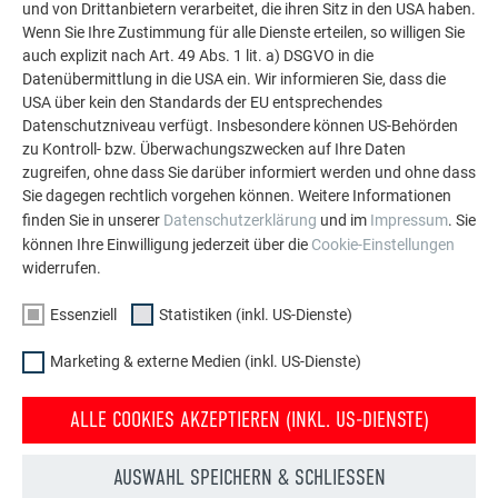
und von Drittanbietern verarbeitet, die ihren Sitz in den USA haben.
weitere beeindruckende Projekte mit den langlebigen
Wenn Sie Ihre Zustimmung für alle Dienste erteilen, so willigen Sie
PREFA Aluminiumlösungen für Dach, Solar und
auch explizit nach Art. 49 Abs. 1 lit. a) DSGVO in die
Fassade.
Datenübermittlung in die USA ein. Wir informieren Sie, dass die
USA über kein den Standards der EU entsprechendes
Datenschutzniveau verfügt. Insbesondere können US-Behörden
MEHR REFERENZEN ANSEHEN
zu Kontroll- bzw. Überwachungszwecken auf Ihre Daten
zugreifen, ohne dass Sie darüber informiert werden und ohne dass
Sie dagegen rechtlich vorgehen können. Weitere Informationen
finden Sie in unserer
Datenschutzerklärung
und im
Impressum
. Sie
können Ihre Einwilligung jederzeit über die
Cookie-Einstellungen
widerrufen.
Essenziell
Statistiken (inkl. US-Dienste)
Marketing & externe Medien (inkl. US-Dienste)
ALLE COOKIES AKZEPTIEREN (INKL. US-DIENSTE)
AUSWAHL SPEICHERN & SCHLIESSEN