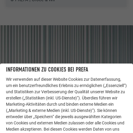
INFORMATIONEN ZU COOKIES BEI PREFA
Wir verwenden auf dieser Website Cookies zur Datenerfassung,
um ein benutzerfreundliches Erlebnis zu ermöglichen („Essenziell“)
und Statistiken zur Verbesserung der Qualität unserer Website zu
erstellen („Statistiken (inkl. US-Dienste)“). Überdies führen wir
WEITERE OBJEKTE
Marketing-Aktivitäten durch und binden externe Medien ein
LASSEN SIE SICH INSPIRIEREN
(„Marketing & externe Medien (inkl. US-Dienste)“). Sie können
entweder über „Speichern“ die jeweils ausgewählten Kategorien
von Cookies und externen Medien zulassen oder alle Cookies und
Die PREFA Referenzgalerie zeigt, wie vielseitig
Medien akzeptieren. Bei diesen Cookies werden Daten von uns
Aluminium eingesetzt werden kann. Entdecken Sie