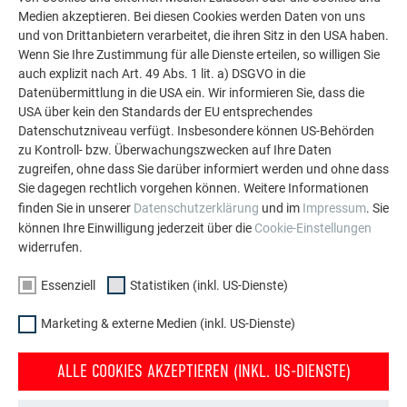
Medien akzeptieren. Bei diesen Cookies werden Daten von uns
Die PREFA Referenzgalerie zeigt, wie vielseitig
und von Drittanbietern verarbeitet, die ihren Sitz in den USA haben.
Aluminium eingesetzt werden kann. Entdecken Sie
Wenn Sie Ihre Zustimmung für alle Dienste erteilen, so willigen Sie
weitere beeindruckende Projekte mit den langlebigen
auch explizit nach Art. 49 Abs. 1 lit. a) DSGVO in die
Datenübermittlung in die USA ein. Wir informieren Sie, dass die
PREFA Aluminiumlösungen für Dach, Solar und
USA über kein den Standards der EU entsprechendes
Fassade.
Datenschutzniveau verfügt. Insbesondere können US-Behörden
zu Kontroll- bzw. Überwachungszwecken auf Ihre Daten
zugreifen, ohne dass Sie darüber informiert werden und ohne dass
MEHR REFERENZEN ANSEHEN
Sie dagegen rechtlich vorgehen können. Weitere Informationen
finden Sie in unserer
Datenschutzerklärung
und im
Impressum
. Sie
können Ihre Einwilligung jederzeit über die
Cookie-Einstellungen
widerrufen.
Essenziell
Statistiken (inkl. US-Dienste)
Marketing & externe Medien (inkl. US-Dienste)
ALLE COOKIES AKZEPTIEREN (INKL. US-DIENSTE)