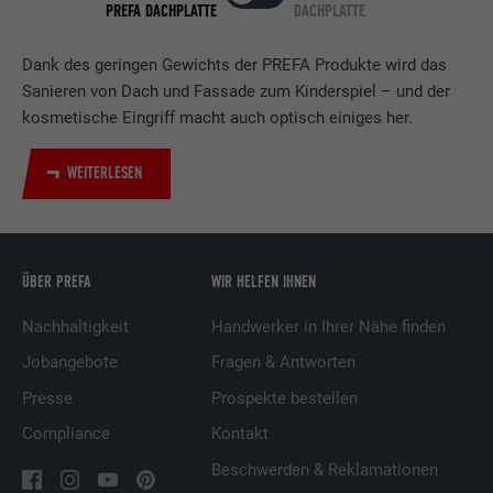
PREFA DACHPLATTE
DACHPLATTE
Verwendet vom Social-Networking-Dienst
LinkedIn für die Verfolgung der
Zweck
Dank des geringen Gewichts der PREFA Produkte wird das
Verwendung von eingebetteten
Sanieren von Dach und Fassade zum Kinderspiel – und der
Dienstleistungen.
kosmetische Eingriff macht auch optisch einiges her.
WEITERLESEN
Name
UserMatchHistory
Anbieter
LinkedIn
Laufzeit
29 Tage
ÜBER PREFA
WIR HELFEN IHNEN
Wird verwendet, um Besucher auf
Nachhaltigkeit
Handwerker in Ihrer Nähe finden
mehreren Webseiten zu verfolgen, um
Jobangebote
Fragen & Antworten
Zweck
relevante Werbung basierend auf den
Präferenzen des Besuchers zu
Presse
Prospekte bestellen
präsentieren.
Compliance
Kontakt
Beschwerden & Reklamationen
Name
lidc