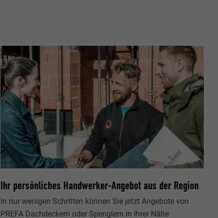
ische Daten
r Webseite.
s "Folgen Sie
Ihr persönliches Handwerker-Angebot aus der Region
etzen von
In nur wenigen Schritten können Sie jetzt Angebote von
PREFA Dachdeckern oder Spenglern in Ihrer Nähe