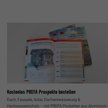
Name
Name
Anbieter
Anbieter
Laufzeit
Laufzeit
Zweck
Zweck
Name
Name
Anbieter
Anbieter
Laufzeit
Laufzeit
Kostenlos PREFA Prospekte bestellen
Zweck
Zweck
Dach, Fassade, Solar, Dachentwässerung &
Hochwasserschutz – mit PREFA Produkten aus Aluminium