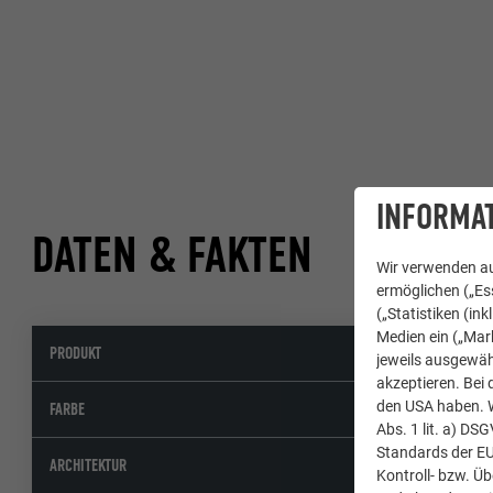
INFORMAT
DATEN & FAKTEN
Wir verwenden au
ermöglichen („Ess
(„Statistiken (in
Medien ein („Mark
PRODUKT
Aluminiu
jeweils ausgewäh
akzeptieren. Bei 
den USA haben. We
02 P.10 A
FARBE
Abs. 1 lit. a) DS
Standards der E
Architek
ARCHITEKTUR
Kontroll- bzw. Ü