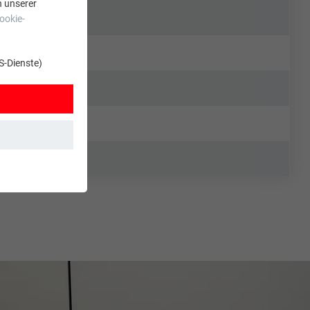
n unserer
ookie-
S-Dienste)
t. Dadurch ist
zt wird.