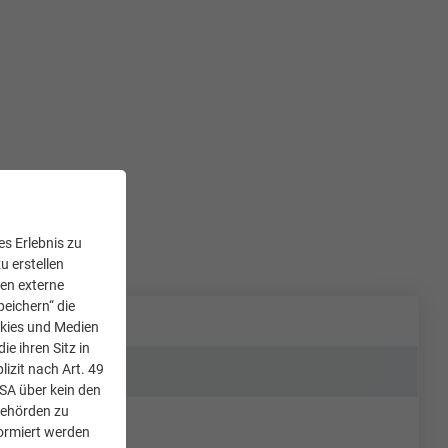
s Erlebnis zu
u erstellen
den externe
peichern“ die
okies und Medien
e ihren Sitz in
lizit nach Art. 49
USA über kein den
Behörden zu
ormiert werden