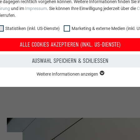
e dagegen rechtlich vorgehen können. Weitere Informationen finden Sie i
ei - Dachdeckerei Pollak GmbH
ärung
und im
Impressum
. Sie können Ihre Einwilligung jederzeit über die
C
errufen.
h
Statistiken (inkl. US-Dienste)
Marketing & externe Medien (inkl. U
zbach
ALLE COOKIES AKZEPTIEREN (INKL. US-DIENSTE)
ienhäuser
AUSWAHL SPEICHERN & SCHLIESSEN
| Croce & Wir
Weitere Informationen anzeigen
ppe "Essenziell" werden für grundlegende Funktionen der Website benötig
dass die Website einwandfrei funktioniert.
Cookie-Informationen anzeigen
PHPSESSID
NKL. US-DIENSTE)
PHP
 (inkl. US-Dienste)"-Cookies helfen uns zu verstehen, wie die Website genut
werden gesammelt, um die Nutzererfahrung der Website zu verbessern.
Sitzung