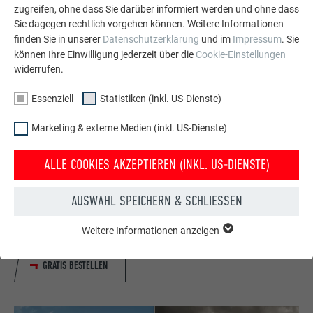
zugreifen, ohne dass Sie darüber informiert werden und ohne dass
Sie dagegen rechtlich vorgehen können. Weitere Informationen
finden Sie in unserer
Datenschutzerklärung
und im
Impressum
. Sie
können Ihre Einwilligung jederzeit über die
Cookie-Einstellungen
widerrufen.
Essenziell
Statistiken (inkl. US-Dienste)
Marketing & externe Medien (inkl. US-Dienste)
Kostenlos PREFA Prospekte bestellen
ALLE COOKIES AKZEPTIEREN (INKL. US-DIENSTE)
Dach, Fassade, Solar, Dachentwässerung &
Hochwasserschutz – mit PREFA Produkten aus Aluminium
AUSWAHL SPEICHERN & SCHLIESSEN
sieht Ihr Haus nicht nur gut aus, sondern ist auch bestens
geschützt!
Weitere Informationen anzeigen
ESSENZIELL
Cookies der Gruppe "Essenziell" werden für grundlegende
Funktionen der Website benötigt. Dadurch ist gewährleistet,
GRATIS BESTELLEN
dass die Website einwandfrei funktioniert.
Cookie-Informationen anzeigen
Name
PHPSESSID