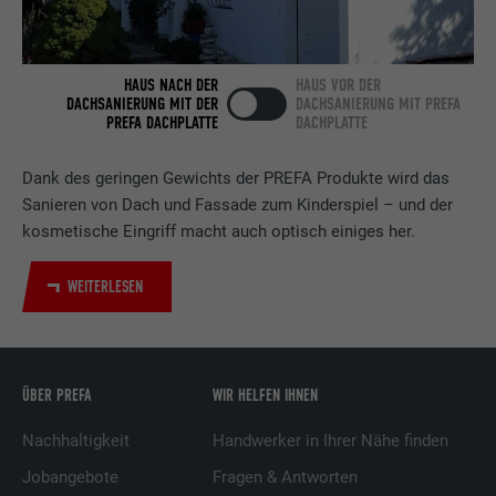
Verwendet vom Social-Networking-Dienst
LinkedIn für die Verfolgung der
Zweck
Verwendung von eingebetteten
HAUS NACH DER
HAUS VOR DER
DACHSANIERUNG MIT DER
DACHSANIERUNG MIT PREFA
Dienstleistungen.
PREFA DACHPLATTE
DACHPLATTE
Dank des geringen Gewichts der PREFA Produkte wird das
Name
bscookie
Sanieren von Dach und Fassade zum Kinderspiel – und der
Anbieter
LinkedIn
kosmetische Eingriff macht auch optisch einiges her.
Laufzeit
2 Jahre
WEITERLESEN
Verwendet vom Social-Networking-Dienst
LinkedIn für die Verfolgung der
Zweck
Verwendung von eingebetteten
ÜBER PREFA
WIR HELFEN IHNEN
Dienstleistungen.
Nachhaltigkeit
Handwerker in Ihrer Nähe finden
Jobangebote
Fragen & Antworten
Name
UserMatchHistory