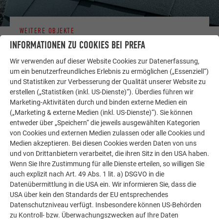
WEITERE OBJEKTE
LASSEN SIE SICH INSPIRIEREN
INFORMATIONEN ZU COOKIES BEI PREFA
Wir verwenden auf dieser Website Cookies zur Datenerfassung,
Die PREFA Referenzgalerie zeigt, wie vielseitig
um ein benutzerfreundliches Erlebnis zu ermöglichen („Essenziell“)
Aluminium eingesetzt werden kann. Entdecken Sie
und Statistiken zur Verbesserung der Qualität unserer Website zu
weitere beeindruckende Projekte mit den langlebigen
erstellen („Statistiken (inkl. US-Dienste)“). Überdies führen wir
PREFA Aluminiumlösungen für Dach, Solar und
Marketing-Aktivitäten durch und binden externe Medien ein
Fassade.
(„Marketing & externe Medien (inkl. US-Dienste)“). Sie können
entweder über „Speichern“ die jeweils ausgewählten Kategorien
von Cookies und externen Medien zulassen oder alle Cookies und
Medien akzeptieren. Bei diesen Cookies werden Daten von uns
MEHR REFERENZEN ANSEHEN
und von Drittanbietern verarbeitet, die ihren Sitz in den USA haben.
Wenn Sie Ihre Zustimmung für alle Dienste erteilen, so willigen Sie
auch explizit nach Art. 49 Abs. 1 lit. a) DSGVO in die
Datenübermittlung in die USA ein. Wir informieren Sie, dass die
USA über kein den Standards der EU entsprechendes
Datenschutzniveau verfügt. Insbesondere können US-Behörden
zu Kontroll- bzw. Überwachungszwecken auf Ihre Daten