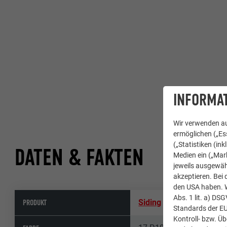
INFORMAT
Wir verwenden au
ermöglichen („Ess
(„Statistiken (in
DATEN & FAKTEN
Medien ein („Mark
jeweils ausgewäh
akzeptieren. Bei 
den USA haben. We
Abs. 1 lit. a) DS
PRODUKT
Siding
Standards der E
Kontroll- bzw. Ü