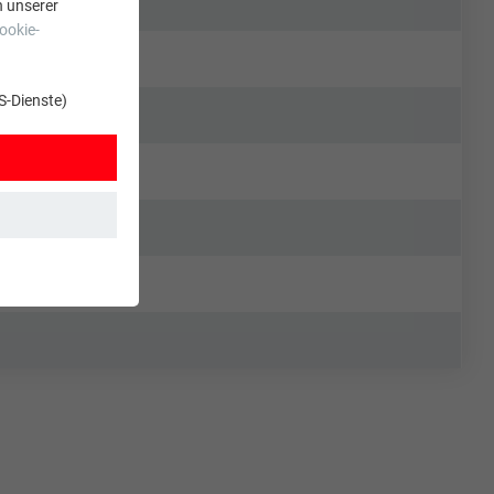
n unserer
ookie-
S-Dienste)
t. Dadurch ist
zt wird.