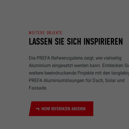
Name
Zweck
MARKETING & E
Anbieter
"Marketing & ex
verwendet, um p
Laufzeit
WEITERE OBJEKTE
hinweg beobacht
LASSEN SIE SICH INSPIRIEREN
Videoplattform
Name
Zweck
Name
Anbieter
Die PREFA Referenzgalerie zeigt, wie vielseitig
Aluminium eingesetzt werden kann. Entdecken Si
Anbieter
Name
Laufzeit
weitere beeindruckende Projekte mit den langlebi
PREFA Aluminiumlösungen für Dach, Solar und
Laufzeit
Anbieter
Fassade.
Zweck
Laufzeit
Zweck
MEHR REFERENZEN ANSEHEN
Zweck