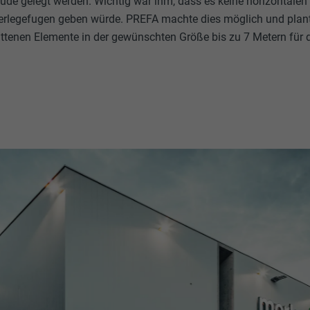
de gelegt werden. Wichtig war ihm, dass es keine horizontalen
erlegefugen geben würde. PREFA machte dies möglich und plante
ittenen Elemente in der gewünschten Größe bis zu 7 Metern für 