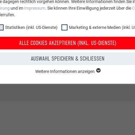
e dagegen rechtlich vorgehen können. Weitere Informationen finden Sie i
ärung
und im
Impressum
. Sie können Ihre Einwilligung jederzeit über die
C
errufen.
-QUADRAT ■ MARIACHER&PARTNER ZT KG
Statistiken (inkl. US-Dienste)
Marketing & externe Medien (inkl. U
ALLE COOKIES AKZEPTIEREN (INKL. US-DIENSTE)
AUSWAHL SPEICHERN & SCHLIESSEN
Weitere Informationen anzeigen
onstige Einrichtungen
ppe "Essenziell" werden für grundlegende Funktionen der Website benötig
dass die Website einwandfrei funktioniert.
Cookie-Informationen anzeigen
PHPSESSID
NKL. US-DIENSTE)
PHP
 (inkl. US-Dienste)"-Cookies helfen uns zu verstehen, wie die Website genut
werden gesammelt, um die Nutzererfahrung der Website zu verbessern.
Sitzung