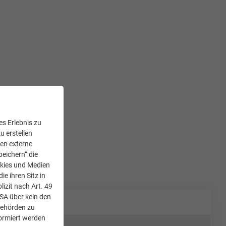
s Erlebnis zu
u erstellen
den externe
peichern“ die
okies und Medien
e ihren Sitz in
lizit nach Art. 49
USA über kein den
Behörden zu
ormiert werden