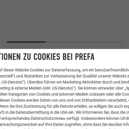
IONEN ZU COOKIES BEI PREFA
f dieser Website Cookies zur Datenerfassung, um ein benutzerfreundliche
enziell“) und Statistiken zur Verbesserung der Qualität unserer Website z
kl. US-Dienste)“). Überdies führen wir Marketing-Aktivitäten durch und bin
eting & externe Medien (inkl. US-Dienste)“). Sie können entweder über „S
lten Kategorien von Cookies und externen Medien zulassen oder alle Co
diesen Cookies werden Daten von uns und von Drittanbietern verarbeitet, di
nn Sie Ihre Zustimmung für alle Dienste erteilen, so willigen Sie auch exp
GVO in die Datenübermittlung in die USA ein. Wir informieren Sie, dass die 
U entsprechendes Datenschutzniveau verfügt. Insbesondere können US-
berwachungszwecken auf Ihre Daten zugreifen, ohne dass Sie darüber inf