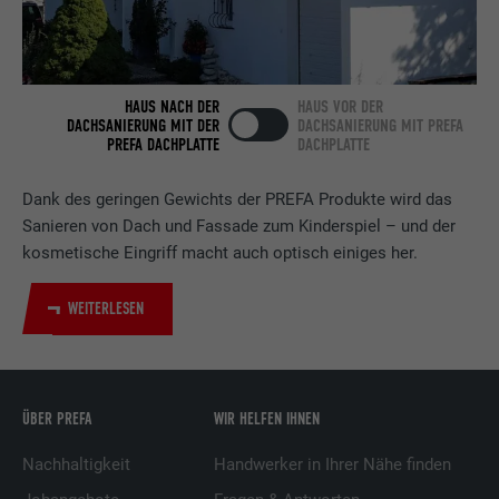
Laufzeit
2 Jahre
Verwendet vom Social-Networking-Dienst
HAUS NACH DER
HAUS VOR DER
LinkedIn für die Verfolgung der
DACHSANIERUNG MIT DER
DACHSANIERUNG MIT PREFA
Zweck
Verwendung von eingebetteten
PREFA DACHPLATTE
DACHPLATTE
Dienstleistungen.
Dank des geringen Gewichts der PREFA Produkte wird das
Sanieren von Dach und Fassade zum Kinderspiel – und der
Name
UserMatchHistory
kosmetische Eingriff macht auch optisch einiges her.
Anbieter
LinkedIn
WEITERLESEN
Laufzeit
29 Tage
Wird verwendet, um Besucher auf
mehreren Webseiten zu verfolgen, um
ÜBER PREFA
WIR HELFEN IHNEN
Zweck
relevante Werbung basierend auf den
Nachhaltigkeit
Handwerker in Ihrer Nähe finden
Präferenzen des Besuchers zu
präsentieren.