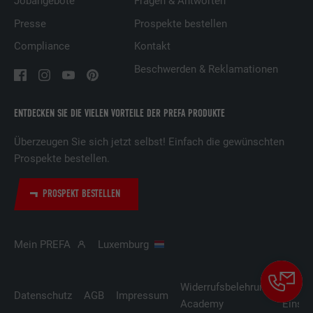
Jobangebote
Fragen & Antworten
Presse
Prospekte bestellen
Name
lidc
Compliance
Kontakt
Beschwerden & Reklamationen
Anbieter
LinkedIn
Laufzeit
1 Tag
ENTDECKEN SIE DIE VIELEN VORTEILE DER PREFA PRODUKTE
Verwendet vom Social-Networking-Dienst
Überzeugen Sie sich jetzt selbst! Einfach die gewünschten
LinkedIn für die Verfolgung der
Prospekte bestellen.
Zweck
Verwendung von eingebetteten
Dienstleistungen.
PROSPEKT BESTELLEN
Name
lissc
Mein PREFA
Luxemburg
Anbieter
LinkedIn
Widerrufsbelehrung
Cooki
Laufzeit
1 Jahr
Datenschutz
AGB
Impressum
Academy
Einste