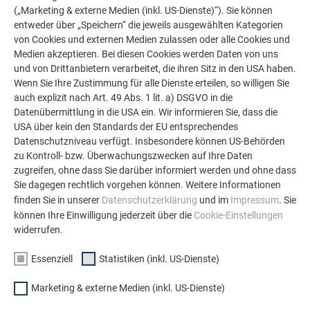
(„Marketing & externe Medien (inkl. US-Dienste)“). Sie können
entweder über „Speichern“ die jeweils ausgewählten Kategorien
von Cookies und externen Medien zulassen oder alle Cookies und
Medien akzeptieren. Bei diesen Cookies werden Daten von uns
WEITERE OBJEKTE
und von Drittanbietern verarbeitet, die ihren Sitz in den USA haben.
LASSEN SIE SICH INSPIRIEREN
Wenn Sie Ihre Zustimmung für alle Dienste erteilen, so willigen Sie
auch explizit nach Art. 49 Abs. 1 lit. a) DSGVO in die
Die PREFA Referenzgalerie zeigt, wie vielseitig
Datenübermittlung in die USA ein. Wir informieren Sie, dass die
Aluminium eingesetzt werden kann. Entdecken Sie
USA über kein den Standards der EU entsprechendes
weitere beeindruckende Projekte mit den langlebigen
Datenschutzniveau verfügt. Insbesondere können US-Behörden
PREFA Aluminiumlösungen für Dach, Solar und
zu Kontroll- bzw. Überwachungszwecken auf Ihre Daten
zugreifen, ohne dass Sie darüber informiert werden und ohne dass
Fassade.
Sie dagegen rechtlich vorgehen können. Weitere Informationen
finden Sie in unserer
Datenschutzerklärung
und im
Impressum
. Sie
können Ihre Einwilligung jederzeit über die
Cookie-Einstellungen
MEHR REFERENZEN ANSEHEN
widerrufen.
Essenziell
Statistiken (inkl. US-Dienste)
Marketing & externe Medien (inkl. US-Dienste)