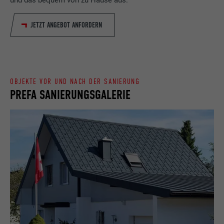
Eingestellt von LinkedIn, wenn eine
Zweck
Webseite ein eingebettetes "Folgen Sie
JETZT ANGEBOT ANFORDERN
uns"-Fenster enthält.
Name
bcookie
OBJEKTE VOR UND NACH DER SANIERUNG
Anbieter
LinkedIn
PREFA SANIERUNGSGALERIE
Laufzeit
2 Jahre
Verwendet vom Social-Networking-Dienst
LinkedIn für die Verfolgung der
Zweck
Verwendung von eingebetteten
Dienstleistungen.
Name
bscookie
Anbieter
LinkedIn