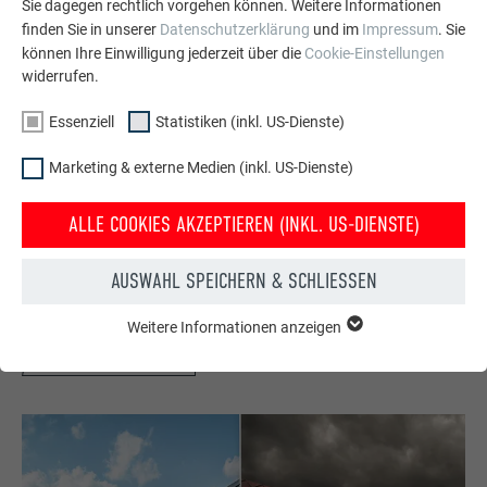
Sie dagegen rechtlich vorgehen können. Weitere Informationen
finden Sie in unserer
Datenschutzerklärung
und im
Impressum
. Sie
können Ihre Einwilligung jederzeit über die
Cookie-Einstellungen
widerrufen.
Essenziell
Statistiken (inkl. US-Dienste)
Marketing & externe Medien (inkl. US-Dienste)
Kostenlos PREFA Prospekte bestellen
Dach, Fassade, Solar, Dachentwässerung &
ALLE COOKIES AKZEPTIEREN (INKL. US-DIENSTE)
Hochwasserschutz – mit PREFA Produkten aus Aluminium
sieht Ihr Haus nicht nur gut aus, sondern ist auch bestens
AUSWAHL SPEICHERN & SCHLIESSEN
geschützt!
Weitere Informationen anzeigen
ESSENZIELL
GRATIS BESTELLEN
Cookies der Gruppe "Essenziell" werden für grundlegende
Funktionen der Website benötigt. Dadurch ist gewährleistet,
dass die Website einwandfrei funktioniert.
Cookie-Informationen anzeigen
Name
PHPSESSID