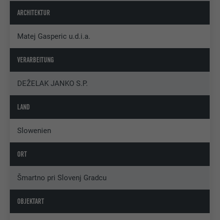
ARCHITEKTUR
Matej Gasperic u.d.i.a.
VERARBEITUNG
DEŽELAK JANKO S.P.
LAND
Slowenien
ORT
Šmartno pri Slovenj Gradcu
OBJEKTART