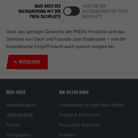
HAUS NACH DER
HAUS VOR DER
LinkedIn für die Verfolgung der
Zweck
DACHSANIERUNG MIT DER
DACHSANIERUNG MIT PREFA
Verwendung von eingebetteten
PREFA DACHPLATTE
DACHPLATTE
Dienstleistungen.
Dank des geringen Gewichts der PREFA Produkte wird das
Sanieren von Dach und Fassade zum Kinderspiel – und der
Name
bscookie
kosmetische Eingriff macht auch optisch einiges her.
Anbieter
LinkedIn
WEITERLESEN
Laufzeit
2 Jahre
Verwendet vom Social-Networking-Dienst
LinkedIn für die Verfolgung der
ÜBER PREFA
WIR HELFEN IHNEN
Zweck
Verwendung von eingebetteten
Dienstleistungen.
Nachhaltigkeit
Handwerker in Ihrer Nähe finden
Jobangebote
Fragen & Antworten
Name
UserMatchHistory
Presse
Prospekte bestellen
Compliance
Kontakt
Anbieter
LinkedIn