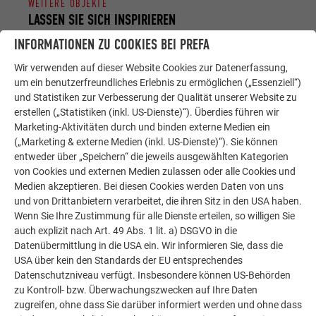
WEITERE OBJEKTE
LASSEN SIE SICH INSPIRIEREN
INFORMATIONEN ZU COOKIES BEI PREFA
Die PREFA Referenzgalerie zeigt, wie vielseitig
Wir verwenden auf dieser Website Cookies zur Datenerfassung,
Aluminium eingesetzt werden kann. Entdecken Sie
um ein benutzerfreundliches Erlebnis zu ermöglichen („Essenziell“)
weitere beeindruckende Projekte mit den langlebigen
und Statistiken zur Verbesserung der Qualität unserer Website zu
PREFA Aluminiumlösungen für Dach, Solar und
erstellen („Statistiken (inkl. US-Dienste)“). Überdies führen wir
Fassade.
Marketing-Aktivitäten durch und binden externe Medien ein
(„Marketing & externe Medien (inkl. US-Dienste)“). Sie können
entweder über „Speichern“ die jeweils ausgewählten Kategorien
MEHR REFERENZEN ANSEHEN
von Cookies und externen Medien zulassen oder alle Cookies und
Medien akzeptieren. Bei diesen Cookies werden Daten von uns
und von Drittanbietern verarbeitet, die ihren Sitz in den USA haben.
Wenn Sie Ihre Zustimmung für alle Dienste erteilen, so willigen Sie
auch explizit nach Art. 49 Abs. 1 lit. a) DSGVO in die
Datenübermittlung in die USA ein. Wir informieren Sie, dass die
USA über kein den Standards der EU entsprechendes
Datenschutzniveau verfügt. Insbesondere können US-Behörden
zu Kontroll- bzw. Überwachungszwecken auf Ihre Daten
zugreifen, ohne dass Sie darüber informiert werden und ohne dass