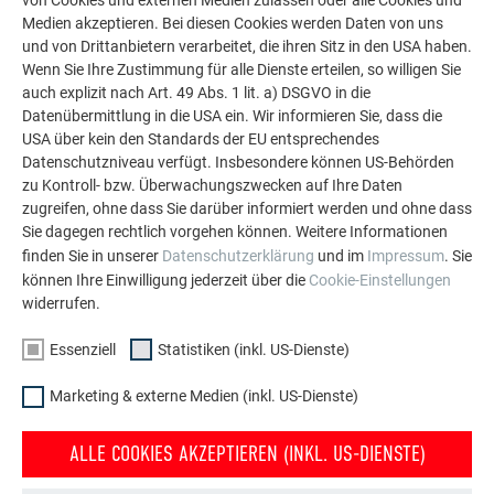
Medien akzeptieren. Bei diesen Cookies werden Daten von uns
Die PREFA Referenzgalerie zeigt, wie vielseitig
und von Drittanbietern verarbeitet, die ihren Sitz in den USA haben.
Aluminium eingesetzt werden kann. Entdecken Sie
Wenn Sie Ihre Zustimmung für alle Dienste erteilen, so willigen Sie
auch explizit nach Art. 49 Abs. 1 lit. a) DSGVO in die
weitere beeindruckende Projekte mit den langlebigen
Datenübermittlung in die USA ein. Wir informieren Sie, dass die
PREFA Aluminiumlösungen für Dach, Solar und
USA über kein den Standards der EU entsprechendes
Fassade.
Datenschutzniveau verfügt. Insbesondere können US-Behörden
zu Kontroll- bzw. Überwachungszwecken auf Ihre Daten
zugreifen, ohne dass Sie darüber informiert werden und ohne dass
MEHR REFERENZEN ANSEHEN
Sie dagegen rechtlich vorgehen können. Weitere Informationen
finden Sie in unserer
Datenschutzerklärung
und im
Impressum
. Sie
können Ihre Einwilligung jederzeit über die
Cookie-Einstellungen
widerrufen.
Essenziell
Statistiken (inkl. US-Dienste)
Marketing & externe Medien (inkl. US-Dienste)
ALLE COOKIES AKZEPTIEREN (INKL. US-DIENSTE)