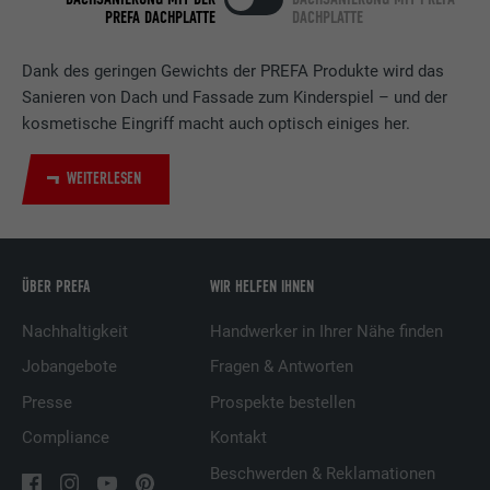
PREFA DACHPLATTE
DACHPLATTE
Verwendet vom Social-Networking-Dienst
LinkedIn für die Verfolgung der
Zweck
Dank des geringen Gewichts der PREFA Produkte wird das
Verwendung von eingebetteten
Sanieren von Dach und Fassade zum Kinderspiel – und der
Dienstleistungen.
kosmetische Eingriff macht auch optisch einiges her.
Name
UserMatchHistory
WEITERLESEN
Anbieter
LinkedIn
Laufzeit
29 Tage
ÜBER PREFA
WIR HELFEN IHNEN
Wird verwendet, um Besucher auf
Nachhaltigkeit
Handwerker in Ihrer Nähe finden
mehreren Webseiten zu verfolgen, um
Jobangebote
Fragen & Antworten
Zweck
relevante Werbung basierend auf den
Präferenzen des Besuchers zu
Presse
Prospekte bestellen
präsentieren.
Compliance
Kontakt
Beschwerden & Reklamationen