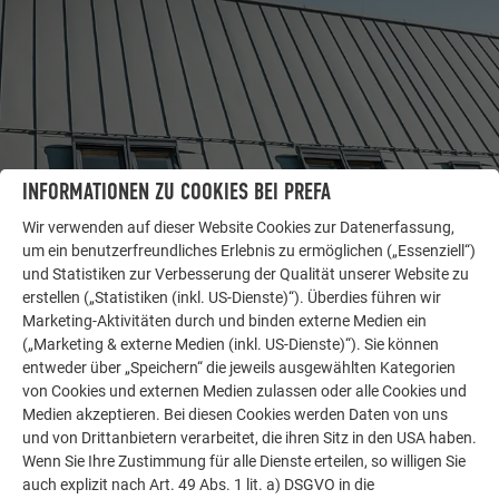
INFORMATIONEN ZU COOKIES BEI PREFA
Wir verwenden auf dieser Website Cookies zur Datenerfassung,
WEITERE OBJEKTE
um ein benutzerfreundliches Erlebnis zu ermöglichen („Essenziell“)
LASSEN SIE SICH INSPIRIEREN
und Statistiken zur Verbesserung der Qualität unserer Website zu
erstellen („Statistiken (inkl. US-Dienste)“). Überdies führen wir
Marketing-Aktivitäten durch und binden externe Medien ein
Die PREFA Referenzgalerie zeigt, wie vielseitig
(„Marketing & externe Medien (inkl. US-Dienste)“). Sie können
Aluminium eingesetzt werden kann. Entdecken Sie
entweder über „Speichern“ die jeweils ausgewählten Kategorien
weitere beeindruckende Projekte mit den langlebigen
von Cookies und externen Medien zulassen oder alle Cookies und
PREFA Aluminiumlösungen für Dach, Solar und
Medien akzeptieren. Bei diesen Cookies werden Daten von uns
Fassade.
und von Drittanbietern verarbeitet, die ihren Sitz in den USA haben.
Wenn Sie Ihre Zustimmung für alle Dienste erteilen, so willigen Sie
auch explizit nach Art. 49 Abs. 1 lit. a) DSGVO in die