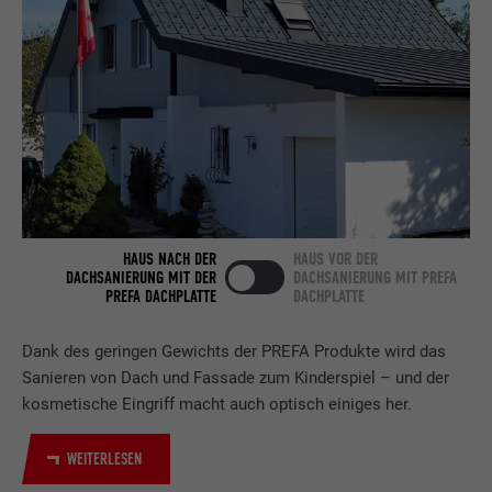
Anbieter
LinkedIn
Laufzeit
2 Jahre
Verwendet vom Social-Networking-Dienst
LinkedIn für die Verfolgung der
Zweck
Verwendung von eingebetteten
Dienstleistungen.
HAUS NACH DER
HAUS VOR DER
Name
bscookie
DACHSANIERUNG MIT DER
DACHSANIERUNG MIT PREFA
PREFA DACHPLATTE
DACHPLATTE
Anbieter
LinkedIn
Dank des geringen Gewichts der PREFA Produkte wird das
Laufzeit
2 Jahre
Sanieren von Dach und Fassade zum Kinderspiel – und der
kosmetische Eingriff macht auch optisch einiges her.
Verwendet vom Social-Networking-Dienst
LinkedIn für die Verfolgung der
Zweck
WEITERLESEN
Verwendung von eingebetteten
Dienstleistungen.