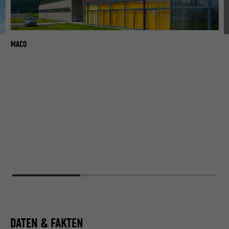
MACO
M
DATEN & FAKTEN