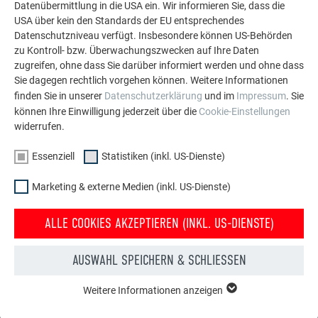
MEHR REFERENZEN ANSEHEN
Datenübermittlung in die USA ein. Wir informieren Sie, dass die
USA über kein den Standards der EU entsprechendes
Datenschutzniveau verfügt. Insbesondere können US-Behörden
zu Kontroll- bzw. Überwachungszwecken auf Ihre Daten
zugreifen, ohne dass Sie darüber informiert werden und ohne dass
Sie dagegen rechtlich vorgehen können. Weitere Informationen
finden Sie in unserer
Datenschutzerklärung
und im
Impressum
. Sie
können Ihre Einwilligung jederzeit über die
Cookie-Einstellungen
widerrufen.
Essenziell
Statistiken (inkl. US-Dienste)
Marketing & externe Medien (inkl. US-Dienste)
ALLE COOKIES AKZEPTIEREN (INKL. US-DIENSTE)
AUSWAHL SPEICHERN & SCHLIESSEN
Kostenlos PREFA Prospekte bestellen
Weitere Informationen anzeigen
ESSENZIELL
Dach, Fassade, Solar, Dachentwässerung &
Cookies der Gruppe "Essenziell" werden für grundlegende
Hochwasserschutz – mit PREFA Produkten aus Aluminium