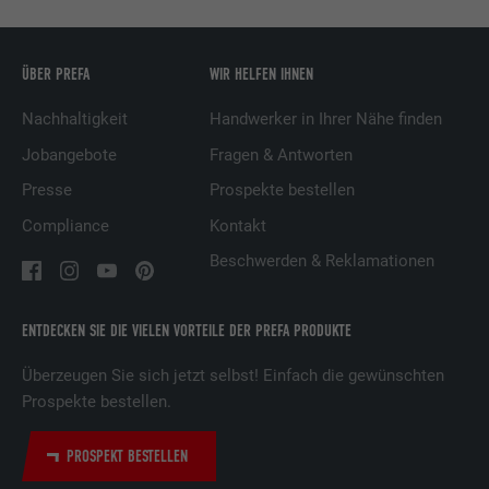
Name
UserMatchHistory
ÜBER PREFA
WIR HELFEN IHNEN
Anbieter
LinkedIn
Nachhaltigkeit
Handwerker in Ihrer Nähe finden
Jobangebote
Fragen & Antworten
Laufzeit
29 Tage
Presse
Prospekte bestellen
Wird verwendet, um Besucher auf
Compliance
Kontakt
mehreren Webseiten zu verfolgen, um
Beschwerden & Reklamationen
Zweck
relevante Werbung basierend auf den
Präferenzen des Besuchers zu
präsentieren.
ENTDECKEN SIE DIE VIELEN VORTEILE DER PREFA PRODUKTE
Überzeugen Sie sich jetzt selbst! Einfach die gewünschten
Name
lidc
Prospekte bestellen.
Anbieter
LinkedIn
PROSPEKT BESTELLEN
Laufzeit
1 Tag