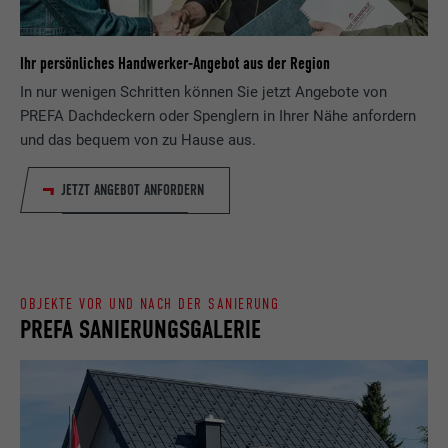
Besucher die Website nutzt, zu generieren.
Laufzeit
Sitzung
Ihr persönliches Handwerker-Angebot aus der Region
Name
_gaexp
Speichert die vom Benutzer ausgewählte
In nur wenigen Schritten können Sie jetzt Angebote von
Zweck
Sprach version einer Webseite.
PREFA Dachdeckern oder Spenglern in Ihrer Nähe anfordern
Anbieter
Google Optimize
und das bequem von zu Hause aus.
Laufzeit
90 Tage
Name
lang
JETZT ANGEBOT ANFORDERN
Wird testweise gesetzt, um zu prüfen, ob
Anbieter
LinkedIn
der Browser das Setzen von Cookies
Zweck
erlaubt. Enthält keine
Laufzeit
Sitzung
Identifikationsmerkmale.
OBJEKTE VOR UND NACH DER SANIERUNG
Eingestellt von LinkedIn, wenn eine
PREFA SANIERUNGSGALERIE
Zweck
Webseite ein eingebettetes "Folgen Sie
uns"-Fenster enthält.
Name
bcookie