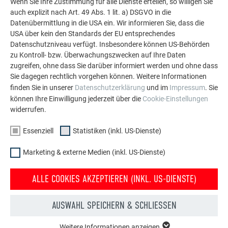
Wenn Sie Ihre Zustimmung für alle Dienste erteilen, so willigen Sie
Fassade.
auch explizit nach Art. 49 Abs. 1 lit. a) DSGVO in die
Datenübermittlung in die USA ein. Wir informieren Sie, dass die
USA über kein den Standards der EU entsprechendes
MEHR REFERENZEN ANSEHEN
Datenschutzniveau verfügt. Insbesondere können US-Behörden
zu Kontroll- bzw. Überwachungszwecken auf Ihre Daten
zugreifen, ohne dass Sie darüber informiert werden und ohne dass
Sie dagegen rechtlich vorgehen können. Weitere Informationen
finden Sie in unserer
Datenschutzerklärung
und im
Impressum
. Sie
können Ihre Einwilligung jederzeit über die
Cookie-Einstellungen
widerrufen.
Essenziell
Statistiken (inkl. US-Dienste)
Marketing & externe Medien (inkl. US-Dienste)
ALLE COOKIES AKZEPTIEREN (INKL. US-DIENSTE)
AUSWAHL SPEICHERN & SCHLIESSEN
Weitere Informationen anzeigen