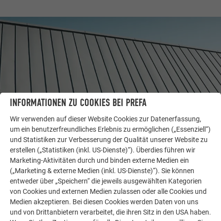
INFORMATIONEN ZU COOKIES BEI PREFA
Wir verwenden auf dieser Website Cookies zur Datenerfassung,
um ein benutzerfreundliches Erlebnis zu ermöglichen („Essenziell“)
und Statistiken zur Verbesserung der Qualität unserer Website zu
WEITERE OBJEKTE
erstellen („Statistiken (inkl. US-Dienste)“). Überdies führen wir
LASSEN SIE SICH INSPIRIEREN
Marketing-Aktivitäten durch und binden externe Medien ein
(„Marketing & externe Medien (inkl. US-Dienste)“). Sie können
Die PREFA Referenzgalerie zeigt, wie vielseitig
entweder über „Speichern“ die jeweils ausgewählten Kategorien
von Cookies und externen Medien zulassen oder alle Cookies und
Aluminium eingesetzt werden kann. Entdecken Sie
Medien akzeptieren. Bei diesen Cookies werden Daten von uns
weitere beeindruckende Projekte mit den langlebigen
und von Drittanbietern verarbeitet, die ihren Sitz in den USA haben.
PREFA Aluminiumlösungen für Dach, Solar und