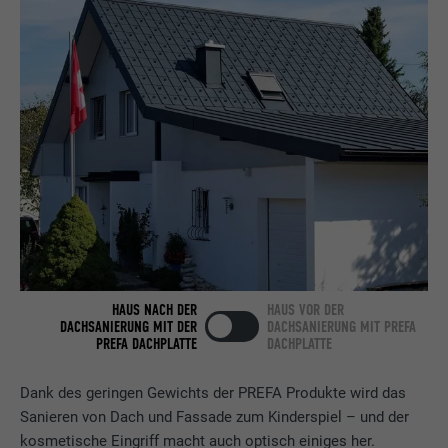
Name
bcookie
Anbieter
LinkedIn
Laufzeit
2 Jahre
Verwendet vom Social-Networking-Dienst
LinkedIn für die Verfolgung der
Zweck
Verwendung von eingebetteten
Dienstleistungen.
Name
bscookie
HAUS NACH DER
HAUS VOR DER
Anbieter
LinkedIn
DACHSANIERUNG MIT DER
DACHSANIERUNG MIT PREFA
PREFA DACHPLATTE
DACHPLATTE
Laufzeit
2 Jahre
Dank des geringen Gewichts der PREFA Produkte wird das
Verwendet vom Social-Networking-Dienst
Sanieren von Dach und Fassade zum Kinderspiel – und der
LinkedIn für die Verfolgung der
kosmetische Eingriff macht auch optisch einiges her.
Zweck