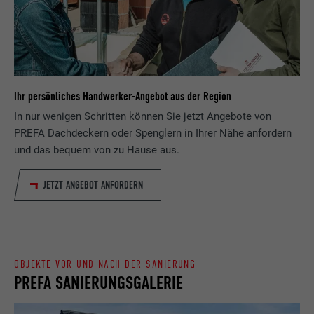
Zweck
wird, um statistische Daten dazu, wieder
Anbieter
ads.linkedin.com
Besucher die Website nutzt, zu generieren.
Laufzeit
Sitzung
Name
_gaexp
Speichert die vom Benutzer ausgewählte
Zweck
Ihr persönliches Handwerker-Angebot aus der Region
Sprach version einer Webseite.
Anbieter
Google Optimize
In nur wenigen Schritten können Sie jetzt Angebote von
PREFA Dachdeckern oder Spenglern in Ihrer Nähe anfordern
Laufzeit
90 Tage
Name
lang
und das bequem von zu Hause aus.
Wird testweise gesetzt, um zu prüfen, ob
Anbieter
LinkedIn
JETZT ANGEBOT ANFORDERN
der Browser das Setzen von Cookies
Zweck
erlaubt. Enthält keine
Laufzeit
Sitzung
Identifikationsmerkmale.
Eingestellt von LinkedIn, wenn eine
Zweck
Webseite ein eingebettetes "Folgen Sie
OBJEKTE VOR UND NACH DER SANIERUNG
uns"-Fenster enthält.
PREFA SANIERUNGSGALERIE