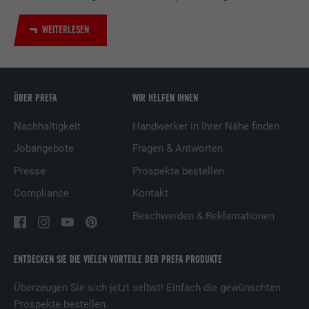
Verwendung von eingebetteten
Dienstleistungen.
WEITERLESEN
Name
UserMatchHistory
ÜBER PREFA
WIR HELFEN IHNEN
Anbieter
LinkedIn
Nachhaltigkeit
Handwerker in Ihrer Nähe finden
Laufzeit
29 Tage
Jobangebote
Fragen & Antworten
Wird verwendet, um Besucher auf
Presse
Prospekte bestellen
mehreren Webseiten zu verfolgen, um
Zweck
relevante Werbung basierend auf den
Compliance
Kontakt
Präferenzen des Besuchers zu
Beschwerden & Reklamationen
präsentieren.
ENTDECKEN SIE DIE VIELEN VORTEILE DER PREFA PRODUKTE
Name
lidc
Überzeugen Sie sich jetzt selbst! Einfach die gewünschten
Anbieter
LinkedIn
Prospekte bestellen.