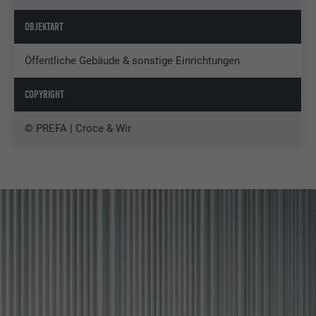
OBJEKTART
Öffentliche Gebäude & sonstige Einrichtungen
COPYRIGHT
© PREFA | Croce & Wir