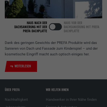
Verwendet vom Social-Networking-Dienst
LinkedIn für die Verfolgung der
Zweck
Verwendung von eingebetteten
HAUS NACH DER
HAUS VOR DER
Dienstleistungen.
DACHSANIERUNG MIT DER
DACHSANIERUNG MIT PREFA
PREFA DACHPLATTE
DACHPLATTE
Name
bscookie
Dank des geringen Gewichts der PREFA Produkte wird das
Sanieren von Dach und Fassade zum Kinderspiel – und der
Anbieter
LinkedIn
kosmetische Eingriff macht auch optisch einiges her.
Laufzeit
2 Jahre
WEITERLESEN
Verwendet vom Social-Networking-Dienst
LinkedIn für die Verfolgung der
Zweck
Verwendung von eingebetteten
Dienstleistungen.
ÜBER PREFA
WIR HELFEN IHNEN
Nachhaltigkeit
Handwerker in Ihrer Nähe finden
Name
UserMatchHistory