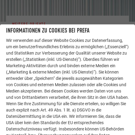
WEITERE OBJEKTE
INFORMATIONEN ZU COOKIES BEI PREFA
LASSEN SIE SICH INSPIRIEREN
Wir verwenden auf dieser Website Cookies zur Datenerfassung,
Die PREFA Referenzgalerie zeigt, wie vielseitig
um ein benutzerfreundliches Erlebnis zu ermöglichen („Essenziell“)
Aluminium eingesetzt werden kann. Entdecken Sie
und Statistiken zur Verbesserung der Qualität unserer Website zu
erstellen („Statistiken (inkl. US-Dienste)“). Überdies führen wir
weitere beeindruckende Projekte mit den langlebigen
Marketing-Aktivitäten durch und binden externe Medien ein
PREFA Aluminiumlösungen für Dach, Solar und
(„Marketing & externe Medien (inkl. US-Dienste)“). Sie können
Fassade.
entweder über „Speichern“ die jeweils ausgewählten Kategorien
von Cookies und externen Medien zulassen oder alle Cookies und
Medien akzeptieren. Bei diesen Cookies werden Daten von uns
MEHR REFERENZEN ANSEHEN
und von Drittanbietern verarbeitet, die ihren Sitz in den USA haben.
Wenn Sie Ihre Zustimmung für alle Dienste erteilen, so willigen Sie
auch explizit nach Art. 49 Abs. 1 lit. a) DSGVO in die
Datenübermittlung in die USA ein. Wir informieren Sie, dass die
USA über kein den Standards der EU entsprechendes
Datenschutzniveau verfügt. Insbesondere können US-Behörden