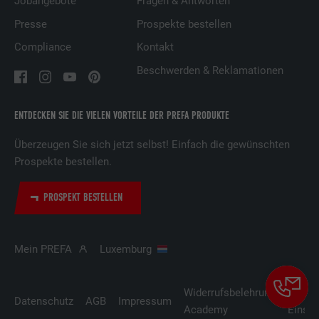
Jobangebote
Fragen & Antworten
Presse
Prospekte bestellen
Anbieter
LinkedIn
Compliance
Kontakt
Laufzeit
29 Tage
Beschwerden & Reklamationen
Wird verwendet, um Besucher auf
mehreren Webseiten zu verfolgen, um
ENTDECKEN SIE DIE VIELEN VORTEILE DER PREFA PRODUKTE
Zweck
relevante Werbung basierend auf den
Präferenzen des Besuchers zu
Überzeugen Sie sich jetzt selbst! Einfach die gewünschten
präsentieren.
Prospekte bestellen.
PROSPEKT BESTELLEN
Name
lidc
Anbieter
LinkedIn
Mein PREFA
Luxemburg
Laufzeit
1 Tag
Widerrufsbelehrung
Cooki
Verwendet vom Social-Networking-Dienst
Datenschutz
AGB
Impressum
Academy
Einste
LinkedIn für die Verfolgung der