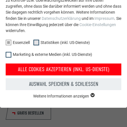
zu Kontroll- bzw. Überwachungszwecken auf Ihre Daten
zugreifen, ohne dass Sie darüber informiert werden und ohne dass
Sie dagegen rechtlich vorgehen können. Weitere Informationen
finden Sie in unserer
Datenschutzerklärung
und im
Impressum
. Sie
können Ihre Einwilligung jederzeit über die
Cookie-Einstellungen
widerrufen.
Essenziell
Statistiken (inkl. US-Dienste)
Marketing & externe Medien (inkl. US-Dienste)
ALLE COOKIES AKZEPTIEREN (INKL. US-DIENSTE)
Kostenlos PREFA Prospekte bestellen
Dach, Fassade, Solar, Dachentwässerung &
AUSWAHL SPEICHERN & SCHLIESSEN
Hochwasserschutz – mit PREFA Produkten aus Aluminium
sieht Ihr Haus nicht nur gut aus, sondern ist auch bestens
Weitere Informationen anzeigen
ESSENZIELL
geschützt!
Cookies der Gruppe "Essenziell" werden für grundlegende
Funktionen der Website benötigt. Dadurch ist gewährleistet,
GRATIS BESTELLEN
dass die Website einwandfrei funktioniert.