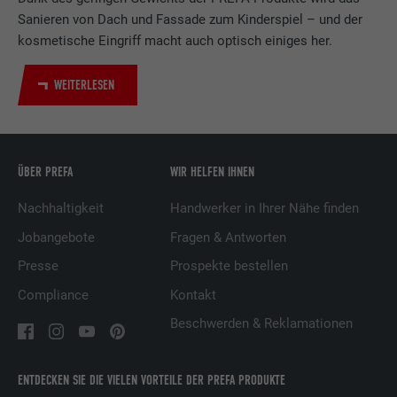
LinkedIn für die Verfolgung der
Sanieren von Dach und Fassade zum Kinderspiel – und der
Zweck
Verwendung von eingebetteten
kosmetische Eingriff macht auch optisch einiges her.
Dienstleistungen.
WEITERLESEN
Name
UserMatchHistory
Anbieter
LinkedIn
ÜBER PREFA
WIR HELFEN IHNEN
Laufzeit
29 Tage
Nachhaltigkeit
Handwerker in Ihrer Nähe finden
Wird verwendet, um Besucher auf
Jobangebote
Fragen & Antworten
mehreren Webseiten zu verfolgen, um
Presse
Prospekte bestellen
Zweck
relevante Werbung basierend auf den
Präferenzen des Besuchers zu
Compliance
Kontakt
präsentieren.
Beschwerden & Reklamationen
Name
lidc
ENTDECKEN SIE DIE VIELEN VORTEILE DER PREFA PRODUKTE