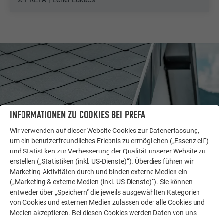
© PREFA | Lehel Lukács
INFORMATIONEN ZU COOKIES BEI PREFA
Wir verwenden auf dieser Website Cookies zur Datenerfassung,
um ein benutzerfreundliches Erlebnis zu ermöglichen („Essenziell“)
und Statistiken zur Verbesserung der Qualität unserer Website zu
erstellen („Statistiken (inkl. US-Dienste)“). Überdies führen wir
WEITERE OBJEKTE
Marketing-Aktivitäten durch und binden externe Medien ein
LASSEN SIE SICH INSPIRIEREN
(„Marketing & externe Medien (inkl. US-Dienste)“). Sie können
entweder über „Speichern“ die jeweils ausgewählten Kategorien
von Cookies und externen Medien zulassen oder alle Cookies und
Die PREFA Referenzgalerie zeigt, wie vielseitig
Medien akzeptieren. Bei diesen Cookies werden Daten von uns
Aluminium eingesetzt werden kann. Entdecken Sie