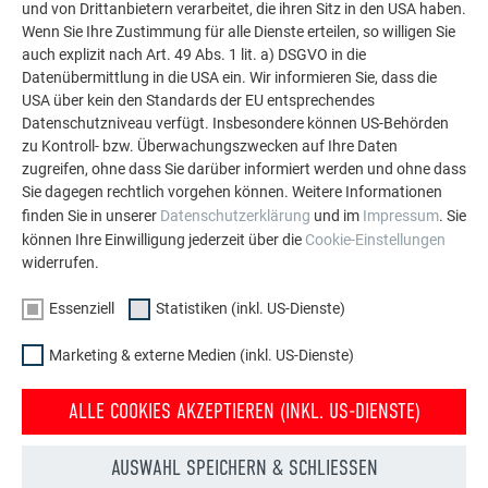
und von Drittanbietern verarbeitet, die ihren Sitz in den USA haben.
weitere beeindruckende Projekte mit den langlebigen
Wenn Sie Ihre Zustimmung für alle Dienste erteilen, so willigen Sie
PREFA Aluminiumlösungen für Dach, Solar und
auch explizit nach Art. 49 Abs. 1 lit. a) DSGVO in die
Fassade.
Datenübermittlung in die USA ein. Wir informieren Sie, dass die
USA über kein den Standards der EU entsprechendes
Datenschutzniveau verfügt. Insbesondere können US-Behörden
MEHR REFERENZEN ANSEHEN
zu Kontroll- bzw. Überwachungszwecken auf Ihre Daten
zugreifen, ohne dass Sie darüber informiert werden und ohne dass
Sie dagegen rechtlich vorgehen können. Weitere Informationen
finden Sie in unserer
Datenschutzerklärung
und im
Impressum
. Sie
können Ihre Einwilligung jederzeit über die
Cookie-Einstellungen
widerrufen.
Essenziell
Statistiken (inkl. US-Dienste)
Marketing & externe Medien (inkl. US-Dienste)
ALLE COOKIES AKZEPTIEREN (INKL. US-DIENSTE)
AUSWAHL SPEICHERN & SCHLIESSEN