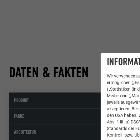
INFORMAT
DATEN & FAKTEN
Wir verwenden au
ermöglichen („Ess
(„Statistiken (in
Medien ein („Mark
PRODUKT
Dachrau
jeweils ausgewäh
akzeptieren. Bei 
den USA haben. We
05 P.10 
FARBE
Abs. 1 lit. a) DS
Standards der E
ARCHITEKTUR
Kontroll- bzw. Ü