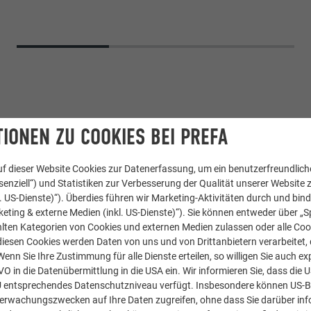
IONEN ZU COOKIES BEI PREFA
f dieser Website Cookies zur Datenerfassung, um ein benutzerfreundliche
enziell“) und Statistiken zur Verbesserung der Qualität unserer Website z
kl. US-Dienste)“). Überdies führen wir Marketing-Aktivitäten durch und bin
eting & externe Medien (inkl. US-Dienste)“). Sie können entweder über „S
te 44 × 44
,
Wandraute 44 × 44
lten Kategorien von Cookies und externen Medien zulassen oder alle Co
diesen Cookies werden Daten von uns und von Drittanbietern verarbeitet, di
nn Sie Ihre Zustimmung für alle Dienste erteilen, so willigen Sie auch exp
Oxydrot
GVO in die Datenübermittlung in die USA ein. Wir informieren Sie, dass die 
U entsprechendes Datenschutzniveau verfügt. Insbesondere können US-
berwachungszwecken auf Ihre Daten zugreifen, ohne dass Sie darüber inf