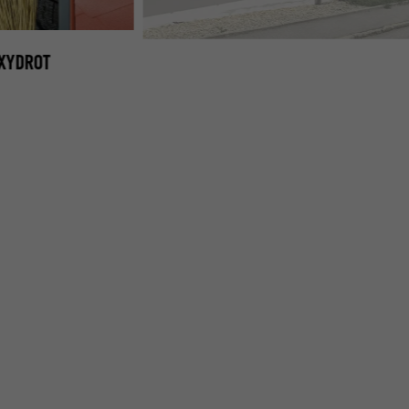
OXYDROT
FASSADENVERKLEIDUNG MIT PREFA DACH- UND WAN