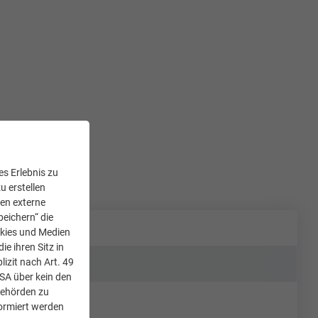
s Erlebnis zu
u erstellen
den externe
peichern“ die
okies und Medien
e ihren Sitz in
lizit nach Art. 49
USA über kein den
Behörden zu
ormiert werden