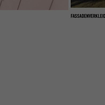
FASSADENVERKLEID
 WANDRAUTE 44 × 44 IN P.10 OXYDROT