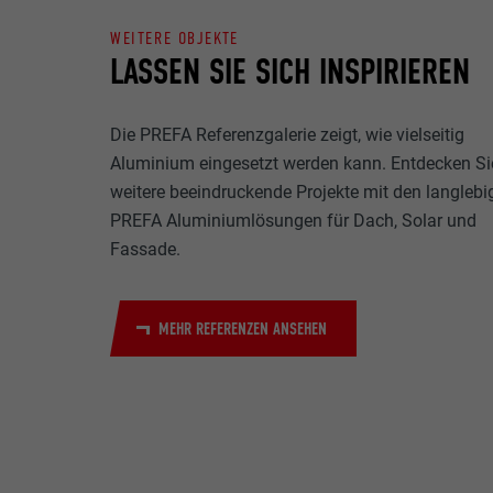
Name
WEITERE OBJEKTE
Zweck
LASSEN SIE SICH INSPIRIEREN
MARKETING & E
Anbieter
"Marketing & ex
verwendet, um p
Laufzeit
Die PREFA Referenzgalerie zeigt, wie vielseitig
hinweg beobacht
Videoplattform
Aluminium eingesetzt werden kann. Entdecken Si
Name
Zweck
weitere beeindruckende Projekte mit den langlebi
Name
Anbieter
PREFA Aluminiumlösungen für Dach, Solar und
Fassade.
Anbieter
Name
Laufzeit
Laufzeit
Anbieter
MEHR REFERENZEN ANSEHEN
Zweck
Laufzeit
Zweck
Zweck