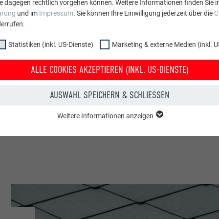
e dagegen rechtlich vorgehen können. Weitere Informationen finden Sie i
esch Hoch- u. Tiefbau
ärung
und im
Impressum
. Sie können Ihre Einwilligung jederzeit über die
C
errufen.
ch
Statistiken (inkl. US-Dienste)
Marketing & externe Medien (inkl. U
ALLE COOKIES AKZEPTIEREN (INKL. US-DIENSTE)
ebäude
AUSWAHL SPEICHERN & SCHLIESSEN
| Croce & Wir
Weitere Informationen anzeigen
ppe "Essenziell" werden für grundlegende Funktionen der Website benötig
dass die Website einwandfrei funktioniert.
Cookie-Informationen anzeigen
PHPSESSID
NKL. US-DIENSTE)
PHP
 (inkl. US-Dienste)"-Cookies helfen uns zu verstehen, wie die Website genut
werden gesammelt, um die Nutzererfahrung der Website zu verbessern.
Sitzung