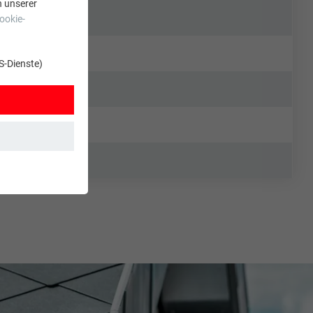
n unserer
ookie-
S-Dienste)
t. Dadurch ist
zt wird.