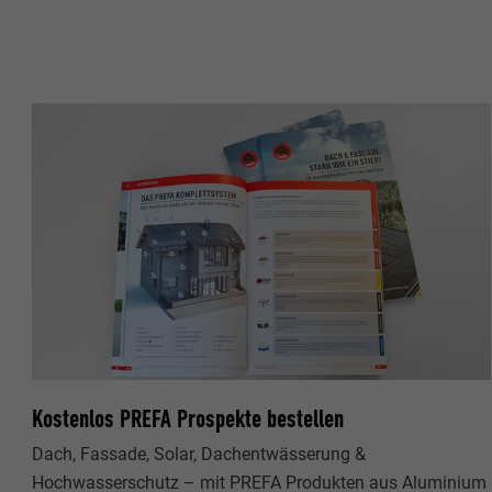
Name
Name
Anbieter
Anbieter
Laufzeit
Laufzeit
Zweck
Zweck
Name
Name
Anbieter
Anbieter
Laufzeit
Laufzeit
Kostenlos PREFA Prospekte bestellen
Zweck
Zweck
Dach, Fassade, Solar, Dachentwässerung &
Hochwasserschutz – mit PREFA Produkten aus Aluminium