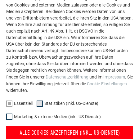
von Cookies und externen Medien zulassen oder alle Cookies und
LASSEN SIE SICH INSPIRIEREN
Medien akzeptieren. Bei diesen Cookies werden Daten von uns
und von Drittanbietern verarbeitet, die ihren Sitz in den USA haben.
Die PREFA Referenzgalerie zeigt, wie vielseitig
Wenn Sie Ihre Zustimmung für alle Dienste erteilen, so willigen Sie
Aluminium eingesetzt werden kann. Entdecken Sie
auch explizit nach Art. 49 Abs. 1 lit. a) DSGVO in die
weitere beeindruckende Projekte mit den langlebigen
Datenübermittlung in die USA ein. Wir informieren Sie, dass die
PREFA Aluminiumlösungen für Dach, Solar und
USA über kein den Standards der EU entsprechendes
Datenschutzniveau verfügt. Insbesondere können US-Behörden
Fassade.
zu Kontroll- bzw. Überwachungszwecken auf Ihre Daten
zugreifen, ohne dass Sie darüber informiert werden und ohne dass
Sie dagegen rechtlich vorgehen können. Weitere Informationen
MEHR REFERENZEN ANSEHEN
finden Sie in unserer
Datenschutzerklärung
und im
Impressum
. Sie
können Ihre Einwilligung jederzeit über die
Cookie-Einstellungen
widerrufen.
Essenziell
Statistiken (inkl. US-Dienste)
Marketing & externe Medien (inkl. US-Dienste)
ALLE COOKIES AKZEPTIEREN (INKL. US-DIENSTE)