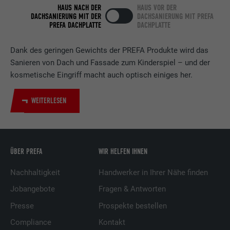
HAUS NACH DER
HAUS VOR DER
DACHSANIERUNG MIT DER
DACHSANIERUNG MIT PREFA
Verwendet vom Social-Networking-Dienst
PREFA DACHPLATTE
DACHPLATTE
LinkedIn für die Verfolgung der
Zweck
Verwendung von eingebetteten
Dank des geringen Gewichts der PREFA Produkte wird das
Dienstleistungen.
Sanieren von Dach und Fassade zum Kinderspiel – und der
kosmetische Eingriff macht auch optisch einiges her.
Name
UserMatchHistory
WEITERLESEN
Anbieter
LinkedIn
Laufzeit
29 Tage
ÜBER PREFA
WIR HELFEN IHNEN
Wird verwendet, um Besucher auf
mehreren Webseiten zu verfolgen, um
Nachhaltigkeit
Handwerker in Ihrer Nähe finden
Zweck
relevante Werbung basierend auf den
Jobangebote
Fragen & Antworten
Präferenzen des Besuchers zu
präsentieren.
Presse
Prospekte bestellen
Compliance
Kontakt