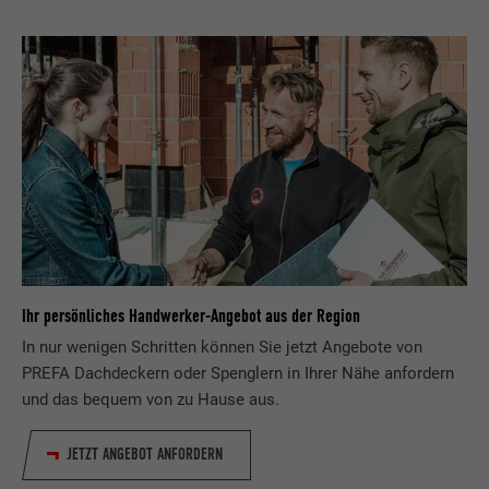
Laufzeit
1 Tag
Name
lang
Registriert eine eindeutige ID, die verwendet
Zweck
wird, um statistische Daten dazu, wieder
Anbieter
ads.linkedin.com
Besucher die Website nutzt, zu generieren.
Laufzeit
Sitzung
Name
_gaexp
Speichert die vom Benutzer ausgewählte
Zweck
Sprach version einer Webseite.
Anbieter
Google Optimize
Laufzeit
90 Tage
Name
lang
Ihr persönliches Handwerker-Angebot aus der Region
In nur wenigen Schritten können Sie jetzt Angebote von
Wird testweise gesetzt, um zu prüfen, ob
Anbieter
LinkedIn
PREFA Dachdeckern oder Spenglern in Ihrer Nähe anfordern
der Browser das Setzen von Cookies
Zweck
erlaubt. Enthält keine
und das bequem von zu Hause aus.
Laufzeit
Sitzung
Identifikationsmerkmale.
JETZT ANGEBOT ANFORDERN
Eingestellt von LinkedIn, wenn eine
Zweck
Webseite ein eingebettetes "Folgen Sie