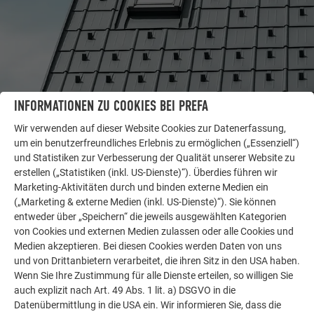
INFORMATIONEN ZU COOKIES BEI PREFA
WEITERE OBJEKTE
Wir verwenden auf dieser Website Cookies zur Datenerfassung,
LASSEN SIE SICH INSPIRIEREN
um ein benutzerfreundliches Erlebnis zu ermöglichen („Essenziell“)
und Statistiken zur Verbesserung der Qualität unserer Website zu
erstellen („Statistiken (inkl. US-Dienste)“). Überdies führen wir
Die PREFA Referenzgalerie zeigt, wie vielseitig
Marketing-Aktivitäten durch und binden externe Medien ein
Aluminium eingesetzt werden kann. Entdecken Sie
(„Marketing & externe Medien (inkl. US-Dienste)“). Sie können
weitere beeindruckende Projekte mit den langlebigen
entweder über „Speichern“ die jeweils ausgewählten Kategorien
PREFA Aluminiumlösungen für Dach, Solar und
von Cookies und externen Medien zulassen oder alle Cookies und
Fassade.
Medien akzeptieren. Bei diesen Cookies werden Daten von uns
und von Drittanbietern verarbeitet, die ihren Sitz in den USA haben.
Wenn Sie Ihre Zustimmung für alle Dienste erteilen, so willigen Sie
MEHR REFERENZEN ANSEHEN
auch explizit nach Art. 49 Abs. 1 lit. a) DSGVO in die
Datenübermittlung in die USA ein. Wir informieren Sie, dass die