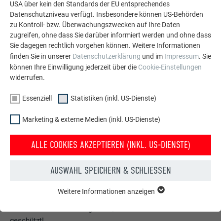
USA über kein den Standards der EU entsprechendes
Datenschutzniveau verfügt. Insbesondere können US-Behörden
zu Kontroll- bzw. Überwachungszwecken auf Ihre Daten
zugreifen, ohne dass Sie darüber informiert werden und ohne dass
Sie dagegen rechtlich vorgehen können. Weitere Informationen
finden Sie in unserer
Datenschutzerklärung
und im
Impressum
. Sie
können Ihre Einwilligung jederzeit über die
Cookie-Einstellungen
widerrufen.
Essenziell
Statistiken (inkl. US-Dienste)
Marketing & externe Medien (inkl. US-Dienste)
ALLE COOKIES AKZEPTIEREN (INKL. US-DIENSTE)
AUSWAHL SPEICHERN & SCHLIESSEN
Kostenlos PREFA Prospekte bestellen
Dach, Fassade, Solar, Dachentwässerung &
Weitere Informationen anzeigen
ESSENZIELL
Hochwasserschutz – mit PREFA Produkten aus Aluminium
Cookies der Gruppe "Essenziell" werden für grundlegende
sieht Ihr Haus nicht nur gut aus, sondern ist auch bestens
Funktionen der Website benötigt. Dadurch ist gewährleistet,
geschützt!