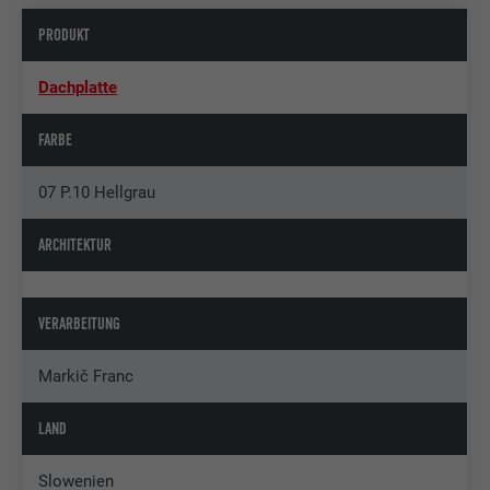
PRODUKT
Dachplatte
FARBE
07 P.10 Hellgrau
ARCHITEKTUR
VERARBEITUNG
Markič Franc
LAND
Slowenien