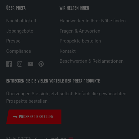
ÜBER PREFA
WIR HELFEN IHNEN
Name
UserMatchHistory
Nachhaltigkeit
Handwerker in Ihrer Nähe finden
Anbieter
LinkedIn
Jobangebote
Fragen & Antworten
Presse
Prospekte bestellen
Laufzeit
29 Tage
Compliance
Kontakt
Wird verwendet, um Besucher auf
Beschwerden & Reklamationen
mehreren Webseiten zu verfolgen, um
Zweck
relevante Werbung basierend auf den
Präferenzen des Besuchers zu
ENTDECKEN SIE DIE VIELEN VORTEILE DER PREFA PRODUKTE
präsentieren.
Überzeugen Sie sich jetzt selbst! Einfach die gewünschten
Prospekte bestellen.
Name
lidc
PROSPEKT BESTELLEN
Anbieter
LinkedIn
Laufzeit
1 Tag