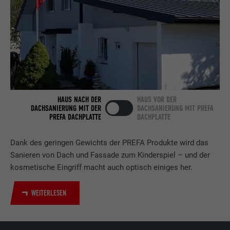
Laufzeit
2 Jahre
Verwendet vom Social-Networking-Dienst
LinkedIn für die Verfolgung der
Zweck
Verwendung von eingebetteten
Dienstleistungen.
HAUS NACH DER
HAUS VOR DER
DACHSANIERUNG MIT DER
DACHSANIERUNG MIT PREFA
Name
bscookie
PREFA DACHPLATTE
DACHPLATTE
Anbieter
LinkedIn
Dank des geringen Gewichts der PREFA Produkte wird das
Sanieren von Dach und Fassade zum Kinderspiel – und der
Laufzeit
2 Jahre
kosmetische Eingriff macht auch optisch einiges her.
Verwendet vom Social-Networking-Dienst
WEITERLESEN
LinkedIn für die Verfolgung der
Zweck
Verwendung von eingebetteten
Dienstleistungen.