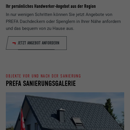
Laufzeit
Sitzung
Ihr persönliches Handwerker-Angebot aus der Region
In nur wenigen Schritten können Sie jetzt Angebote von
Name
_gaexp
Speichert die vom Benutzer ausgewählte
PREFA Dachdeckern oder Spenglern in Ihrer Nähe anfordern
Zweck
Sprach version einer Webseite.
Anbieter
Google Optimize
und das bequem von zu Hause aus.
Laufzeit
90 Tage
JETZT ANGEBOT ANFORDERN
Name
lang
Wird testweise gesetzt, um zu prüfen, ob
Anbieter
LinkedIn
der Browser das Setzen von Cookies
Zweck
erlaubt. Enthält keine
Laufzeit
Sitzung
Identifikationsmerkmale.
OBJEKTE VOR UND NACH DER SANIERUNG
PREFA SANIERUNGSGALERIE
Eingestellt von LinkedIn, wenn eine
Zweck
Webseite ein eingebettetes "Folgen Sie
uns"-Fenster enthält.
Name
bcookie
Anbieter
LinkedIn