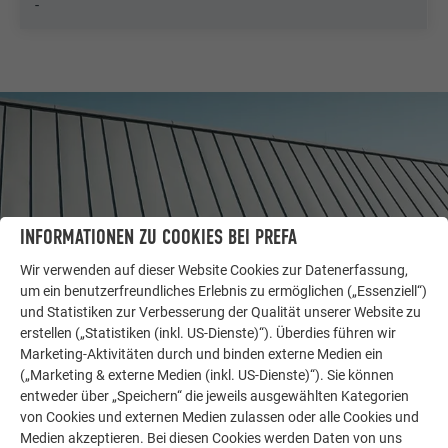
-
INFORMATIONEN ZU COOKIES BEI PREFA
Wir verwenden auf dieser Website Cookies zur Datenerfassung,
um ein benutzerfreundliches Erlebnis zu ermöglichen („Essenziell“)
und Statistiken zur Verbesserung der Qualität unserer Website zu
erstellen („Statistiken (inkl. US-Dienste)“). Überdies führen wir
WEITERE OBJEKTE
Marketing-Aktivitäten durch und binden externe Medien ein
LASSEN SIE SICH INSPIRIEREN
(„Marketing & externe Medien (inkl. US-Dienste)“). Sie können
entweder über „Speichern“ die jeweils ausgewählten Kategorien
von Cookies und externen Medien zulassen oder alle Cookies und
Die PREFA Referenzgalerie zeigt, wie vielseitig
Medien akzeptieren. Bei diesen Cookies werden Daten von uns
Aluminium eingesetzt werden kann. Entdecken Sie