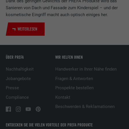
Dank des geringen Gewichts der PREFA Produkte wird das
LinkedIn für die Verfolgung der
Sanieren von Dach und Fassade zum Kinderspiel – und der
Zweck
Verwendung von eingebetteten
kosmetische Eingriff macht auch optisch einiges her.
Dienstleistungen.
WEITERLESEN
Name
UserMatchHistory
Anbieter
LinkedIn
ÜBER PREFA
WIR HELFEN IHNEN
Laufzeit
29 Tage
Nachhaltigkeit
Handwerker in Ihrer Nähe finden
Wird verwendet, um Besucher auf
Jobangebote
Fragen & Antworten
mehreren Webseiten zu verfolgen, um
Presse
Prospekte bestellen
Zweck
relevante Werbung basierend auf den
Präferenzen des Besuchers zu
Compliance
Kontakt
präsentieren.
Beschwerden & Reklamationen
Name
lidc
ENTDECKEN SIE DIE VIELEN VORTEILE DER PREFA PRODUKTE