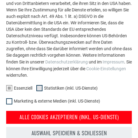
und von Drittanbietern verarbeitet, die ihren Sitz in den USA haben.
weitere beeindruckende Projekte mit den langlebigen
Wenn Sie Ihre Zustimmung für alle Dienste erteilen, so willigen Sie
PREFA Aluminiumlösungen für Dach, Solar und
auch explizit nach Art. 49 Abs. 1 lit. a) DSGVO in die
Fassade.
Datenübermittlung in die USA ein. Wir informieren Sie, dass die
USA über kein den Standards der EU entsprechendes
Datenschutzniveau verfügt. Insbesondere können US-Behörden
MEHR REFERENZEN ANSEHEN
zu Kontroll- bzw. Überwachungszwecken auf Ihre Daten
zugreifen, ohne dass Sie darüber informiert werden und ohne dass
Sie dagegen rechtlich vorgehen können. Weitere Informationen
finden Sie in unserer
Datenschutzerklärung
und im
Impressum
. Sie
können Ihre Einwilligung jederzeit über die
Cookie-Einstellungen
widerrufen.
Essenziell
Statistiken (inkl. US-Dienste)
Marketing & externe Medien (inkl. US-Dienste)
ALLE COOKIES AKZEPTIEREN (INKL. US-DIENSTE)
AUSWAHL SPEICHERN & SCHLIESSEN