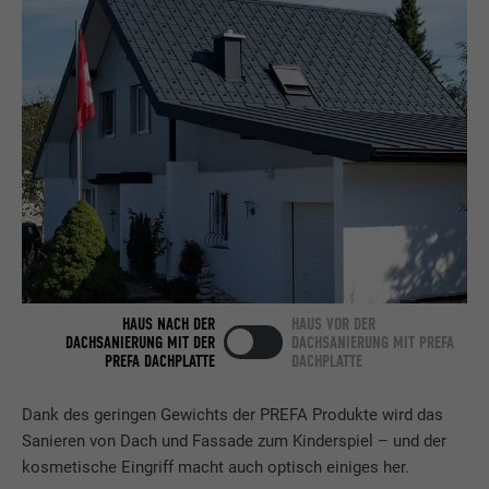
Name
bscookie
Anbieter
LinkedIn
Laufzeit
2 Jahre
Verwendet vom Social-Networking-Dienst
LinkedIn für die Verfolgung der
Zweck
Verwendung von eingebetteten
Dienstleistungen.
HAUS NACH DER
HAUS VOR DER
DACHSANIERUNG MIT DER
DACHSANIERUNG MIT PREFA
Name
UserMatchHistory
PREFA DACHPLATTE
DACHPLATTE
Anbieter
LinkedIn
Dank des geringen Gewichts der PREFA Produkte wird das
Sanieren von Dach und Fassade zum Kinderspiel – und der
Laufzeit
29 Tage
kosmetische Eingriff macht auch optisch einiges her.