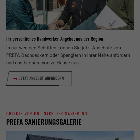
Wird testweise gesetzt, um zu prüfen, ob
Anbieter
LinkedIn
der Browser das Setzen von Cookies
Zweck
erlaubt. Enthält keine
Laufzeit
Sitzung
Identifikationsmerkmale.
Eingestellt von LinkedIn, wenn eine
Ihr persönliches Handwerker-Angebot aus der Region
Zweck
Webseite ein eingebettetes "Folgen Sie
In nur wenigen Schritten können Sie jetzt Angebote von
uns"-Fenster enthält.
PREFA Dachdeckern oder Spenglern in Ihrer Nähe anfordern
und das bequem von zu Hause aus.
Name
bcookie
JETZT ANGEBOT ANFORDERN
Anbieter
LinkedIn
Laufzeit
2 Jahre
Verwendet vom Social-Networking-Dienst
OBJEKTE VOR UND NACH DER SANIERUNG
PREFA SANIERUNGSGALERIE
LinkedIn für die Verfolgung der
Zweck
Verwendung von eingebetteten
Dienstleistungen.