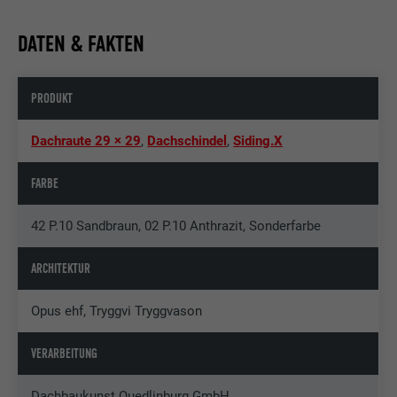
DATEN & FAKTEN
PRODUKT
Dachraute 29 × 29
,
Dachschindel
,
Siding.X
FARBE
42 P.10 Sandbraun, 02 P.10 Anthrazit, Sonderfarbe
ARCHITEKTUR
Opus ehf, Tryggvi Tryggvason
VERARBEITUNG
Dachbaukunst Quedlinburg GmbH