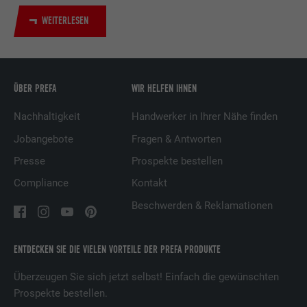
Wird verwendet, um Besucher auf
mehreren Webseiten zu verfolgen, um
WEITERLESEN
Zweck
relevante Werbung basierend auf den
Präferenzen des Besuchers zu
präsentieren.
ÜBER PREFA
WIR HELFEN IHNEN
Name
lidc
Nachhaltigkeit
Handwerker in Ihrer Nähe finden
Jobangebote
Fragen & Antworten
Anbieter
LinkedIn
Presse
Prospekte bestellen
Laufzeit
1 Tag
Compliance
Kontakt
Verwendet vom Social-Networking-Dienst
Beschwerden & Reklamationen
LinkedIn für die Verfolgung der
Zweck
Verwendung von eingebetteten
Dienstleistungen.
ENTDECKEN SIE DIE VIELEN VORTEILE DER PREFA PRODUKTE
Überzeugen Sie sich jetzt selbst! Einfach die gewünschten
Prospekte bestellen.
Name
lissc