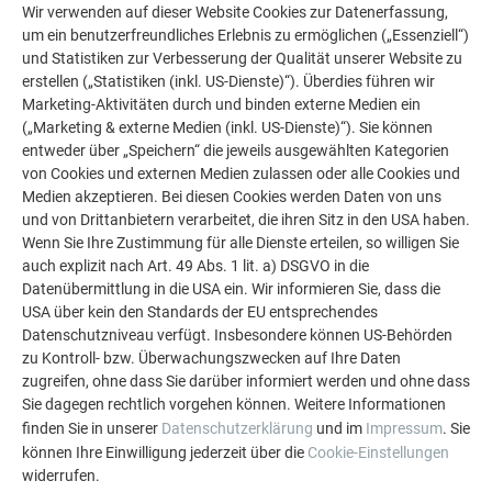
Wir verwenden auf dieser Website Cookies zur Datenerfassung,
um ein benutzerfreundliches Erlebnis zu ermöglichen („Essenziell“)
und Statistiken zur Verbesserung der Qualität unserer Website zu
erstellen („Statistiken (inkl. US-Dienste)“). Überdies führen wir
Marketing-Aktivitäten durch und binden externe Medien ein
(„Marketing & externe Medien (inkl. US-Dienste)“). Sie können
entweder über „Speichern“ die jeweils ausgewählten Kategorien
von Cookies und externen Medien zulassen oder alle Cookies und
Medien akzeptieren. Bei diesen Cookies werden Daten von uns
und von Drittanbietern verarbeitet, die ihren Sitz in den USA haben.
Wenn Sie Ihre Zustimmung für alle Dienste erteilen, so willigen Sie
auch explizit nach Art. 49 Abs. 1 lit. a) DSGVO in die
Datenübermittlung in die USA ein. Wir informieren Sie, dass die
WEITERE OBJEKTE
USA über kein den Standards der EU entsprechendes
LASSEN SIE SICH INSPIRIEREN
Datenschutzniveau verfügt. Insbesondere können US-Behörden
zu Kontroll- bzw. Überwachungszwecken auf Ihre Daten
zugreifen, ohne dass Sie darüber informiert werden und ohne dass
Die PREFA Referenzgalerie zeigt, wie vielseitig
Sie dagegen rechtlich vorgehen können. Weitere Informationen
Aluminium eingesetzt werden kann. Entdecken Sie
finden Sie in unserer
Datenschutzerklärung
und im
Impressum
. Sie
weitere beeindruckende Projekte mit den langlebigen
können Ihre Einwilligung jederzeit über die
Cookie-Einstellungen
PREFA Aluminiumlösungen für Dach, Solar und
widerrufen.