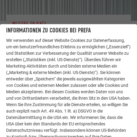
WEITERE OBJEKTE
INFORMATIONEN ZU COOKIES BEI PREFA
LASSEN SIE SICH INSPIRIEREN
Wir verwenden auf dieser Website Cookies zur Datenerfassung,
Die PREFA Referenzgalerie zeigt, wie vielseitig
um ein benutzerfreundliches Erlebnis zu ermöglichen („Essenziell“)
Aluminium eingesetzt werden kann. Entdecken Sie
und Statistiken zur Verbesserung der Qualität unserer Website zu
weitere beeindruckende Projekte mit den langlebigen
erstellen („Statistiken (inkl. US-Dienste)“). Überdies führen wir
Marketing-Aktivitäten durch und binden externe Medien ein
PREFA Aluminiumlösungen für Dach, Solar und
(„Marketing & externe Medien (inkl. US-Dienste)“). Sie können
Fassade.
entweder über „Speichern“ die jeweils ausgewählten Kategorien
von Cookies und externen Medien zulassen oder alle Cookies und
Medien akzeptieren. Bei diesen Cookies werden Daten von uns
MEHR REFERENZEN ANSEHEN
und von Drittanbietern verarbeitet, die ihren Sitz in den USA haben.
Wenn Sie Ihre Zustimmung für alle Dienste erteilen, so willigen Sie
auch explizit nach Art. 49 Abs. 1 lit. a) DSGVO in die
Datenübermittlung in die USA ein. Wir informieren Sie, dass die
USA über kein den Standards der EU entsprechendes
Datenschutzniveau verfügt. Insbesondere können US-Behörden
zu Kontroll- bzw. Überwachungszwecken auf Ihre Daten