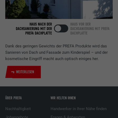
Verwendet vom Social-Networking-Dienst
LinkedIn für die Verfolgung der
Zweck
Verwendung von eingebetteten
HAUS NACH DER
HAUS VOR DER
Dienstleistungen.
DACHSANIERUNG MIT DER
DACHSANIERUNG MIT PREFA
PREFA DACHPLATTE
DACHPLATTE
Name
bscookie
Dank des geringen Gewichts der PREFA Produkte wird das
Sanieren von Dach und Fassade zum Kinderspiel – und der
Anbieter
LinkedIn
kosmetische Eingriff macht auch optisch einiges her.
Laufzeit
2 Jahre
WEITERLESEN
Verwendet vom Social-Networking-Dienst
LinkedIn für die Verfolgung der
Zweck
Verwendung von eingebetteten
Dienstleistungen.
ÜBER PREFA
WIR HELFEN IHNEN
Nachhaltigkeit
Handwerker in Ihrer Nähe finden
Name
UserMatchHistory
Jobangebote
Fragen & Antworten