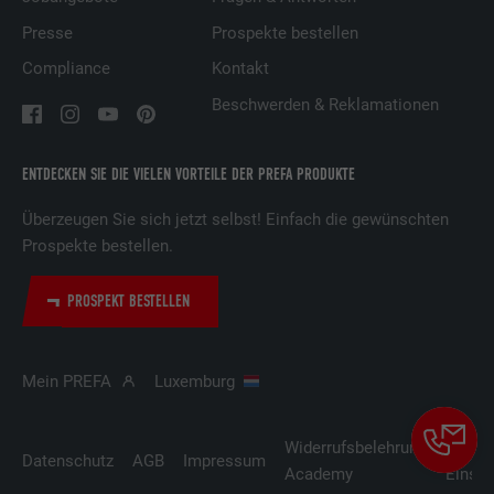
Presse
Prospekte bestellen
Anbieter
LinkedIn
Compliance
Kontakt
Laufzeit
29 Tage
Beschwerden & Reklamationen
Wird verwendet, um Besucher auf
mehreren Webseiten zu verfolgen, um
ENTDECKEN SIE DIE VIELEN VORTEILE DER PREFA PRODUKTE
Zweck
relevante Werbung basierend auf den
Präferenzen des Besuchers zu
Überzeugen Sie sich jetzt selbst! Einfach die gewünschten
präsentieren.
Prospekte bestellen.
PROSPEKT BESTELLEN
Name
lidc
Anbieter
LinkedIn
Mein PREFA
Luxemburg
Laufzeit
1 Tag
Widerrufsbelehrung
Cooki
Verwendet vom Social-Networking-Dienst
Datenschutz
AGB
Impressum
Academy
Einste
LinkedIn für die Verfolgung der