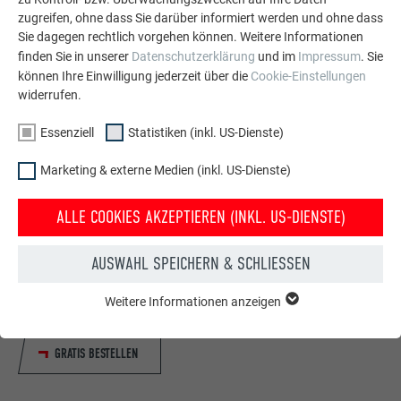
zugreifen, ohne dass Sie darüber informiert werden und ohne dass
Sie dagegen rechtlich vorgehen können. Weitere Informationen
finden Sie in unserer
Datenschutzerklärung
und im
Impressum
. Sie
können Ihre Einwilligung jederzeit über die
Cookie-Einstellungen
widerrufen.
Essenziell
Statistiken (inkl. US-Dienste)
Marketing & externe Medien (inkl. US-Dienste)
ALLE COOKIES AKZEPTIEREN (INKL. US-DIENSTE)
Kostenlos PREFA Prospekte bestellen
Dach, Fassade, Solar, Dachentwässerung &
AUSWAHL SPEICHERN & SCHLIESSEN
Hochwasserschutz – mit PREFA Produkten aus Aluminium
sieht Ihr Haus nicht nur gut aus, sondern ist auch bestens
Weitere Informationen anzeigen
ESSENZIELL
geschützt!
Cookies der Gruppe "Essenziell" werden für grundlegende
Funktionen der Website benötigt. Dadurch ist gewährleistet,
GRATIS BESTELLEN
dass die Website einwandfrei funktioniert.