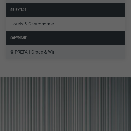
OBJEKTART
Hotels & Gastronomie
COPYRIGHT
© PREFA | Croce & Wir