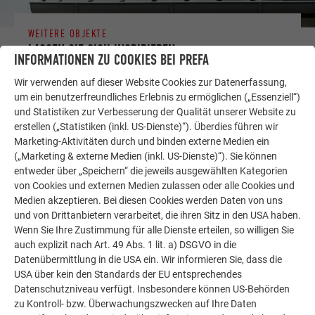
WEITERE OBJEKTE
LASSEN SIE SICH INSPIRIEREN
INFORMATIONEN ZU COOKIES BEI PREFA
Die PREFA Referenzgalerie zeigt, wie vielseitig
Wir verwenden auf dieser Website Cookies zur Datenerfassung,
um ein benutzerfreundliches Erlebnis zu ermöglichen („Essenziell“)
Aluminium eingesetzt werden kann. Entdecken Sie
und Statistiken zur Verbesserung der Qualität unserer Website zu
weitere beeindruckende Projekte mit den langlebigen
erstellen („Statistiken (inkl. US-Dienste)“). Überdies führen wir
PREFA Aluminiumlösungen für Dach, Solar und
Marketing-Aktivitäten durch und binden externe Medien ein
Fassade.
(„Marketing & externe Medien (inkl. US-Dienste)“). Sie können
entweder über „Speichern“ die jeweils ausgewählten Kategorien
von Cookies und externen Medien zulassen oder alle Cookies und
MEHR REFERENZEN ANSEHEN
Medien akzeptieren. Bei diesen Cookies werden Daten von uns
und von Drittanbietern verarbeitet, die ihren Sitz in den USA haben.
Wenn Sie Ihre Zustimmung für alle Dienste erteilen, so willigen Sie
auch explizit nach Art. 49 Abs. 1 lit. a) DSGVO in die
Datenübermittlung in die USA ein. Wir informieren Sie, dass die
USA über kein den Standards der EU entsprechendes
Datenschutzniveau verfügt. Insbesondere können US-Behörden
zu Kontroll- bzw. Überwachungszwecken auf Ihre Daten