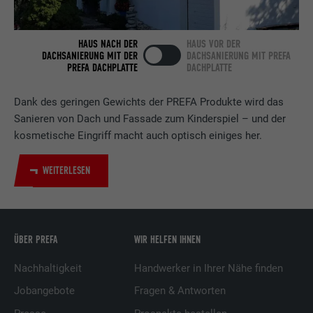
Verwendet vom Social-Networking-Dienst
LinkedIn für die Verfolgung der
Zweck
HAUS NACH DER
HAUS VOR DER
Verwendung von eingebetteten
DACHSANIERUNG MIT DER
DACHSANIERUNG MIT PREFA
Dienstleistungen.
PREFA DACHPLATTE
DACHPLATTE
Dank des geringen Gewichts der PREFA Produkte wird das
Name
bscookie
Sanieren von Dach und Fassade zum Kinderspiel – und der
kosmetische Eingriff macht auch optisch einiges her.
Anbieter
LinkedIn
WEITERLESEN
Laufzeit
2 Jahre
Verwendet vom Social-Networking-Dienst
LinkedIn für die Verfolgung der
Zweck
Verwendung von eingebetteten
ÜBER PREFA
WIR HELFEN IHNEN
Dienstleistungen.
Nachhaltigkeit
Handwerker in Ihrer Nähe finden
Jobangebote
Fragen & Antworten
Name
UserMatchHistory