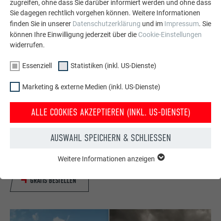
zugreifen, ohne dass Sie darüber informiert werden und ohne dass
Sie dagegen rechtlich vorgehen können. Weitere Informationen
finden Sie in unserer
Datenschutzerklärung
und im
Impressum
. Sie
können Ihre Einwilligung jederzeit über die
Cookie-Einstellungen
widerrufen.
Essenziell
Statistiken (inkl. US-Dienste)
Marketing & externe Medien (inkl. US-Dienste)
Kostenlos PREFA Prospekte bestellen
ALLE COOKIES AKZEPTIEREN (INKL. US-DIENSTE)
Dach, Fassade, Solar, Dachentwässerung &
Hochwasserschutz – mit PREFA Produkten aus Aluminium
AUSWAHL SPEICHERN & SCHLIESSEN
sieht Ihr Haus nicht nur gut aus, sondern ist auch bestens
geschützt!
Weitere Informationen anzeigen
ESSENZIELL
Cookies der Gruppe "Essenziell" werden für grundlegende
GRATIS BESTELLEN
Funktionen der Website benötigt. Dadurch ist gewährleistet,
dass die Website einwandfrei funktioniert.
Cookie-Informationen anzeigen
Name
PHPSESSID