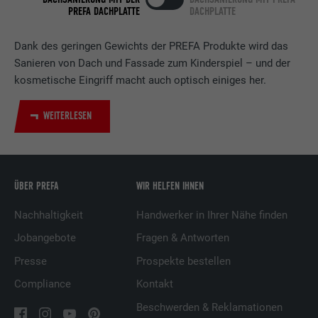
PREFA DACHPLATTE
DACHPLATTE
Verwendet vom Social-Networking-Dienst
LinkedIn für die Verfolgung der
Zweck
Dank des geringen Gewichts der PREFA Produkte wird das
Verwendung von eingebetteten
Sanieren von Dach und Fassade zum Kinderspiel – und der
Dienstleistungen.
kosmetische Eingriff macht auch optisch einiges her.
Name
UserMatchHistory
WEITERLESEN
Anbieter
LinkedIn
Laufzeit
29 Tage
ÜBER PREFA
WIR HELFEN IHNEN
Wird verwendet, um Besucher auf
Nachhaltigkeit
Handwerker in Ihrer Nähe finden
mehreren Webseiten zu verfolgen, um
Jobangebote
Fragen & Antworten
Zweck
relevante Werbung basierend auf den
Präferenzen des Besuchers zu
Presse
Prospekte bestellen
präsentieren.
Compliance
Kontakt
Beschwerden & Reklamationen