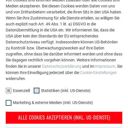
Medien akzeptieren. Bei diesen Cookies werden Daten von uns
Die PREFA Referenzgalerie zeigt, wie vielseitig
und von Drittanbietern verarbeitet, die ihren Sitz in den USA haben.
Aluminium eingesetzt werden kann. Entdecken Sie
Wenn Sie Ihre Zustimmung für alle Dienste erteilen, so willigen Sie
auch explizit nach Art. 49 Abs. 1 lit. a) DSGVO in die
weitere beeindruckende Projekte mit den langlebigen
Datenübermittlung in die USA ein. Wir informieren Sie, dass die
PREFA Aluminiumlösungen für Dach, Solar und
USA über kein den Standards der EU entsprechendes
Fassade.
Datenschutzniveau verfügt. Insbesondere können US-Behörden
zu Kontroll- bzw. Überwachungszwecken auf Ihre Daten
zugreifen, ohne dass Sie darüber informiert werden und ohne dass
MEHR REFERENZEN ANSEHEN
Sie dagegen rechtlich vorgehen können. Weitere Informationen
finden Sie in unserer
Datenschutzerklärung
und im
Impressum
. Sie
können Ihre Einwilligung jederzeit über die
Cookie-Einstellungen
widerrufen.
Essenziell
Statistiken (inkl. US-Dienste)
Marketing & externe Medien (inkl. US-Dienste)
ALLE COOKIES AKZEPTIEREN (INKL. US-DIENSTE)