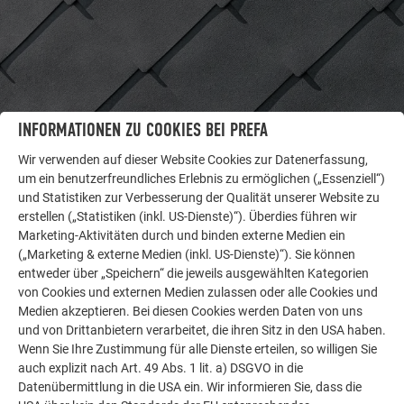
INFORMATIONEN ZU COOKIES BEI PREFA
WEITERE OBJEKTE
Wir verwenden auf dieser Website Cookies zur Datenerfassung,
LASSEN SIE SICH INSPIRIEREN
um ein benutzerfreundliches Erlebnis zu ermöglichen („Essenziell“)
und Statistiken zur Verbesserung der Qualität unserer Website zu
Die PREFA Referenzgalerie zeigt, wie vielseitig
erstellen („Statistiken (inkl. US-Dienste)“). Überdies führen wir
Aluminium eingesetzt werden kann. Entdecken Sie
Marketing-Aktivitäten durch und binden externe Medien ein
(„Marketing & externe Medien (inkl. US-Dienste)“). Sie können
weitere beeindruckende Projekte mit den langlebigen
entweder über „Speichern“ die jeweils ausgewählten Kategorien
PREFA Aluminiumlösungen für Dach, Solar und
von Cookies und externen Medien zulassen oder alle Cookies und
Fassade.
Medien akzeptieren. Bei diesen Cookies werden Daten von uns
und von Drittanbietern verarbeitet, die ihren Sitz in den USA haben.
Wenn Sie Ihre Zustimmung für alle Dienste erteilen, so willigen Sie
MEHR REFERENZEN ANSEHEN
auch explizit nach Art. 49 Abs. 1 lit. a) DSGVO in die
Datenübermittlung in die USA ein. Wir informieren Sie, dass die