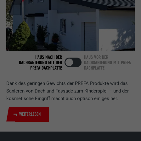
Laufzeit
2 Jahre
Verwendet vom Social-Networking-Dienst
LinkedIn für die Verfolgung der
Zweck
Verwendung von eingebetteten
Dienstleistungen.
HAUS NACH DER
HAUS VOR DER
DACHSANIERUNG MIT DER
DACHSANIERUNG MIT PREFA
PREFA DACHPLATTE
DACHPLATTE
Name
bscookie
Anbieter
LinkedIn
Dank des geringen Gewichts der PREFA Produkte wird das
Sanieren von Dach und Fassade zum Kinderspiel – und der
Laufzeit
2 Jahre
kosmetische Eingriff macht auch optisch einiges her.
Verwendet vom Social-Networking-Dienst
WEITERLESEN
LinkedIn für die Verfolgung der
Zweck
Verwendung von eingebetteten
Dienstleistungen.