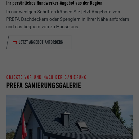
Ihr persönliches Handwerker-Angebot aus der Region
Laufzeit
Sitzung
In nur wenigen Schritten können Sie jetzt Angebote von
Name
_gaexp
Speichert die vom Benutzer ausgewählte
PREFA Dachdeckern oder Spenglern in Ihrer Nähe anfordern
Zweck
Sprach version einer Webseite.
und das bequem von zu Hause aus.
Anbieter
Google Optimize
JETZT ANGEBOT ANFORDERN
Laufzeit
90 Tage
Name
lang
Wird testweise gesetzt, um zu prüfen, ob
Anbieter
LinkedIn
der Browser das Setzen von Cookies
Zweck
erlaubt. Enthält keine
Laufzeit
Sitzung
Identifikationsmerkmale.
OBJEKTE VOR UND NACH DER SANIERUNG
PREFA SANIERUNGSGALERIE
Eingestellt von LinkedIn, wenn eine
Zweck
Webseite ein eingebettetes "Folgen Sie
uns"-Fenster enthält.
Name
bcookie
Anbieter
LinkedIn