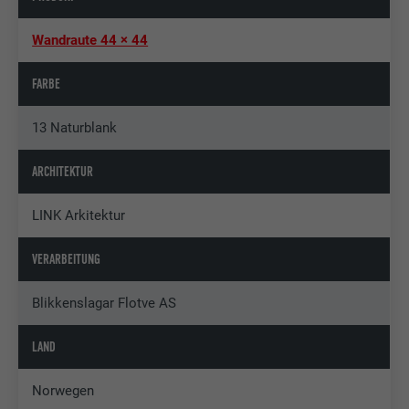
Wandraute 44 × 44
FARBE
13 Naturblank
ARCHITEKTUR
LINK Arkitektur
VERARBEITUNG
Blikkenslagar Flotve AS
LAND
Norwegen