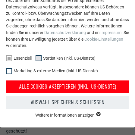
USA über kein den Standards der EU entsprechendes
Datenschutzniveau verfügt. Insbesondere können US-Behörden
zu Kontroll- bzw. Überwachungszwecken auf Ihre Daten
zugreifen, ohne dass Sie darüber informiert werden und ohne dass
Sie dagegen rechtlich vorgehen können. Weitere Informationen
finden Sie in unserer
Datenschutzerklärung
und im
Impressum
. Sie
können Ihre Einwilligung jederzeit über die
Cookie-Einstellungen
widerrufen.
Essenziell
Statistiken (inkl. US-Dienste)
Marketing & externe Medien (inkl. US-Dienste)
ALLE COOKIES AKZEPTIEREN (INKL. US-DIENSTE)
Kostenlos PREFA Prospekte bestellen
AUSWAHL SPEICHERN & SCHLIESSEN
Dach, Fassade, Solar, Dachentwässerung &
Weitere Informationen anzeigen
Hochwasserschutz – mit PREFA Produkten aus Aluminium
ESSENZIELL
Cookies der Gruppe "Essenziell" werden für grundlegende
sieht Ihr Haus nicht nur gut aus, sondern ist auch bestens
Funktionen der Website benötigt. Dadurch ist gewährleistet,
geschützt!