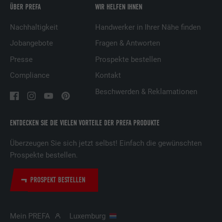
ÜBER PREFA
WIR HELFEN IHNEN
Name
UserMatchHistory
Nachhaltigkeit
Handwerker in Ihrer Nähe finden
Anbieter
LinkedIn
Jobangebote
Fragen & Antworten
Presse
Prospekte bestellen
Laufzeit
29 Tage
Compliance
Kontakt
Wird verwendet, um Besucher auf
Beschwerden & Reklamationen
mehreren Webseiten zu verfolgen, um
Zweck
relevante Werbung basierend auf den
Präferenzen des Besuchers zu
ENTDECKEN SIE DIE VIELEN VORTEILE DER PREFA PRODUKTE
präsentieren.
Überzeugen Sie sich jetzt selbst! Einfach die gewünschten
Prospekte bestellen.
Name
lidc
PROSPEKT BESTELLEN
Anbieter
LinkedIn
Laufzeit
1 Tag
Mein PREFA
Luxemburg