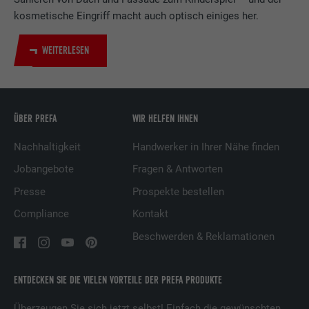
Dienstleistungen.
kosmetische Eingriff macht auch optisch einiges her.
Name
bscookie
WEITERLESEN
Anbieter
LinkedIn
Laufzeit
2 Jahre
ÜBER PREFA
WIR HELFEN IHNEN
Verwendet vom Social-Networking-Dienst
Nachhaltigkeit
Handwerker in Ihrer Nähe finden
LinkedIn für die Verfolgung der
Zweck
Jobangebote
Fragen & Antworten
Verwendung von eingebetteten
Dienstleistungen.
Presse
Prospekte bestellen
Compliance
Kontakt
Name
UserMatchHistory
Beschwerden & Reklamationen
Anbieter
LinkedIn
ENTDECKEN SIE DIE VIELEN VORTEILE DER PREFA PRODUKTE
Laufzeit
29 Tage
Überzeugen Sie sich jetzt selbst! Einfach die gewünschten