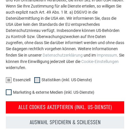
und von Drittanbietern verarbeitet, die ihren Sitz in den USA haben.
weitere beeindruckende Projekte mit den langlebigen
Wenn Sie Ihre Zustimmung für alle Dienste erteilen, so willigen Sie
PREFA Aluminiumlösungen für Dach, Solar und
auch explizit nach Art. 49 Abs. 1 lit. a) DSGVO in die
Fassade.
Datenübermittlung in die USA ein. Wir informieren Sie, dass die
USA über kein den Standards der EU entsprechendes
Datenschutzniveau verfügt. Insbesondere können US-Behörden
MEHR REFERENZEN ANSEHEN
zu Kontroll- bzw. Überwachungszwecken auf Ihre Daten
zugreifen, ohne dass Sie darüber informiert werden und ohne dass
Sie dagegen rechtlich vorgehen können. Weitere Informationen
finden Sie in unserer
Datenschutzerklärung
und im
Impressum
. Sie
können Ihre Einwilligung jederzeit über die
Cookie-Einstellungen
widerrufen.
Essenziell
Statistiken (inkl. US-Dienste)
Marketing & externe Medien (inkl. US-Dienste)
ALLE COOKIES AKZEPTIEREN (INKL. US-DIENSTE)
AUSWAHL SPEICHERN & SCHLIESSEN