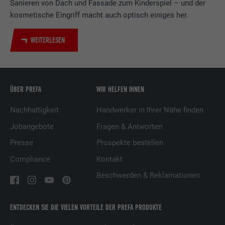
Sanieren von Dach und Fassade zum Kinderspiel – und der
LinkedIn für die Verfolgung der
Zweck
Verwendung von eingebetteten
kosmetische Eingriff macht auch optisch einiges her.
Dienstleistungen.
WEITERLESEN
Name
UserMatchHistory
Anbieter
LinkedIn
ÜBER PREFA
WIR HELFEN IHNEN
Laufzeit
29 Tage
Nachhaltigkeit
Handwerker in Ihrer Nähe finden
Jobangebote
Fragen & Antworten
Wird verwendet, um Besucher auf
mehreren Webseiten zu verfolgen, um
Presse
Prospekte bestellen
Zweck
relevante Werbung basierend auf den
Compliance
Kontakt
Präferenzen des Besuchers zu
präsentieren.
Beschwerden & Reklamationen
Name
lidc
ENTDECKEN SIE DIE VIELEN VORTEILE DER PREFA PRODUKTE