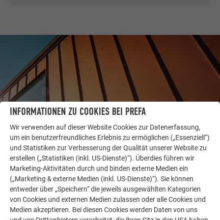
INFORMATIONEN ZU COOKIES BEI PREFA
Wir verwenden auf dieser Website Cookies zur Datenerfassung,
um ein benutzerfreundliches Erlebnis zu ermöglichen („Essenziell“)
und Statistiken zur Verbesserung der Qualität unserer Website zu
erstellen („Statistiken (inkl. US-Dienste)“). Überdies führen wir
WEITERE OBJEKTE
Marketing-Aktivitäten durch und binden externe Medien ein
LASSEN SIE SICH INSPIRIEREN
(„Marketing & externe Medien (inkl. US-Dienste)“). Sie können
entweder über „Speichern“ die jeweils ausgewählten Kategorien
Die PREFA Referenzgalerie zeigt, wie vielseitig
von Cookies und externen Medien zulassen oder alle Cookies und
Aluminium eingesetzt werden kann. Entdecken Sie
Medien akzeptieren. Bei diesen Cookies werden Daten von uns