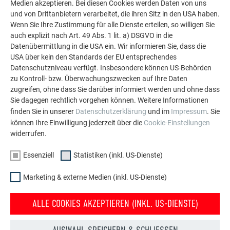
Medien akzeptieren. Bei diesen Cookies werden Daten von uns
Die PREFA Referenzgalerie zeigt, wie vielseitig
und von Drittanbietern verarbeitet, die ihren Sitz in den USA haben.
Aluminium eingesetzt werden kann. Entdecken Sie
Wenn Sie Ihre Zustimmung für alle Dienste erteilen, so willigen Sie
weitere beeindruckende Projekte mit den langlebigen
auch explizit nach Art. 49 Abs. 1 lit. a) DSGVO in die
PREFA Aluminiumlösungen für Dach, Solar und
Datenübermittlung in die USA ein. Wir informieren Sie, dass die
Fassade.
USA über kein den Standards der EU entsprechendes
Datenschutzniveau verfügt. Insbesondere können US-Behörden
zu Kontroll- bzw. Überwachungszwecken auf Ihre Daten
MEHR REFERENZEN ANSEHEN
zugreifen, ohne dass Sie darüber informiert werden und ohne dass
Sie dagegen rechtlich vorgehen können. Weitere Informationen
finden Sie in unserer
Datenschutzerklärung
und im
Impressum
. Sie
können Ihre Einwilligung jederzeit über die
Cookie-Einstellungen
widerrufen.
Essenziell
Statistiken (inkl. US-Dienste)
Marketing & externe Medien (inkl. US-Dienste)
ALLE COOKIES AKZEPTIEREN (INKL. US-DIENSTE)