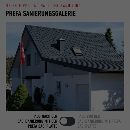
OBJEKTE VOR UND NACH DER SANIERUNG
PREFA SANIERUNGSGALERIE
Name
bcookie
Anbieter
LinkedIn
Laufzeit
2 Jahre
Verwendet vom Social-Networking-Dienst
LinkedIn für die Verfolgung der
Zweck
Verwendung von eingebetteten
Dienstleistungen.
Name
bscookie
Anbieter
LinkedIn
HAUS NACH DER
HAUS VOR DER
Laufzeit
2 Jahre
DACHSANIERUNG MIT DER
DACHSANIERUNG MIT PREFA
PREFA DACHPLATTE
DACHPLATTE