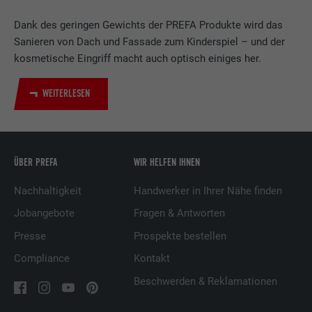
Verwendet vom Social-Networking-Dienst
LinkedIn für die Verfolgung der
Dank des geringen Gewichts der PREFA Produkte wird das
Zweck
Verwendung von eingebetteten
Sanieren von Dach und Fassade zum Kinderspiel – und der
Dienstleistungen.
kosmetische Eingriff macht auch optisch einiges her.
WEITERLESEN
Name
UserMatchHistory
Anbieter
LinkedIn
ÜBER PREFA
WIR HELFEN IHNEN
Laufzeit
29 Tage
Nachhaltigkeit
Handwerker in Ihrer Nähe finden
Wird verwendet, um Besucher auf
mehreren Webseiten zu verfolgen, um
Jobangebote
Fragen & Antworten
Zweck
relevante Werbung basierend auf den
Presse
Prospekte bestellen
Präferenzen des Besuchers zu
präsentieren.
Compliance
Kontakt
Beschwerden & Reklamationen
Name
lidc