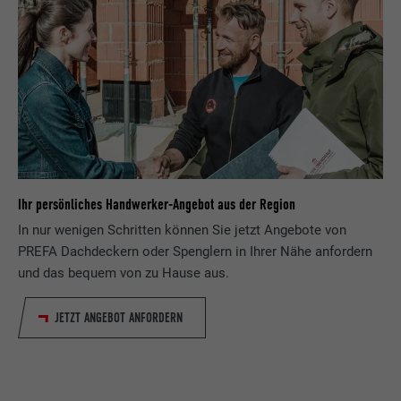
Name
lang
Registriert eine eindeutige ID, die verwendet
Zweck
wird, um statistische Daten dazu, wieder
Anbieter
ads.linkedin.com
Besucher die Website nutzt, zu generieren.
Laufzeit
Sitzung
Name
_gaexp
Speichert die vom Benutzer ausgewählte
Zweck
Sprach version einer Webseite.
Anbieter
Google Optimize
Ihr persönliches Handwerker-Angebot aus der Region
Laufzeit
90 Tage
In nur wenigen Schritten können Sie jetzt Angebote von
Name
lang
PREFA Dachdeckern oder Spenglern in Ihrer Nähe anfordern
Wird testweise gesetzt, um zu prüfen, ob
Anbieter
LinkedIn
und das bequem von zu Hause aus.
der Browser das Setzen von Cookies
Zweck
erlaubt. Enthält keine
Laufzeit
Sitzung
JETZT ANGEBOT ANFORDERN
Identifikationsmerkmale.
Eingestellt von LinkedIn, wenn eine
Zweck
Webseite ein eingebettetes "Folgen Sie
uns"-Fenster enthält.