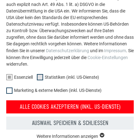
auch explizit nach Art. 49 Abs. 1 lit. a) DSGVO in die
Datenübermittlung in die USA ein. Wir informieren Sie, dass die
USA über kein den Standards der EU entsprechendes
MEHR REFERENZEN ANSEHEN
Datenschutzniveau verfügt. Insbesondere können US-Behörden
zu Kontroll- bzw. Überwachungszwecken auf Ihre Daten
zugreifen, ohne dass Sie darüber informiert werden und ohne dass
Sie dagegen rechtlich vorgehen können. Weitere Informationen
finden Sie in unserer
Datenschutzerklärung
und im
Impressum
. Sie
können Ihre Einwilligung jederzeit über die
Cookie-Einstellungen
widerrufen.
Essenziell
Statistiken (inkl. US-Dienste)
Marketing & externe Medien (inkl. US-Dienste)
ALLE COOKIES AKZEPTIEREN (INKL. US-DIENSTE)
AUSWAHL SPEICHERN & SCHLIESSEN
Weitere Informationen anzeigen
Kostenlos PREFA Prospekte bestellen
ESSENZIELL