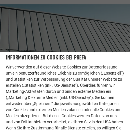
INFORMATIONEN ZU COOKIES BEI PREFA
Wir verwenden auf dieser Website Cookies zur Datenerfassung,
um ein benutzerfreundliches Erlebnis zu ermöglichen („Essenziell“)
und Statistiken zur Verbesserung der Qualität unserer Website zu
WEITERE OBJEKTE
LASSEN SIE SICH INSPIRIEREN
erstellen („Statistiken (inkl. US-Dienste)“). Überdies führen wir
Marketing-Aktivitäten durch und binden externe Medien ein
(„Marketing & externe Medien (inkl. US-Dienste)“). Sie können
Die PREFA Referenzgalerie zeigt, wie vielseitig
entweder über „Speichern“ die jeweils ausgewählten Kategorien
Aluminium eingesetzt werden kann. Entdecken Sie
von Cookies und externen Medien zulassen oder alle Cookies und
weitere beeindruckende Projekte mit den langlebigen
Medien akzeptieren. Bei diesen Cookies werden Daten von uns
PREFA Aluminiumlösungen für Dach, Solar und
und von Drittanbietern verarbeitet, die ihren Sitz in den USA haben.
Fassade.
Wenn Sie Ihre Zustimmung für alle Dienste erteilen, so willigen Sie