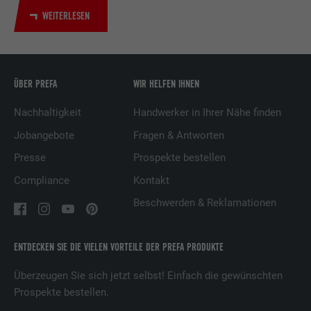
Dienstleistungen.
WEITERLESEN
Name
UserMatchHistory
ÜBER PREFA
WIR HELFEN IHNEN
Anbieter
LinkedIn
Nachhaltigkeit
Handwerker in Ihrer Nähe finden
Laufzeit
29 Tage
Jobangebote
Fragen & Antworten
Wird verwendet, um Besucher auf
Presse
Prospekte bestellen
mehreren Webseiten zu verfolgen, um
Compliance
Kontakt
Zweck
relevante Werbung basierend auf den
Präferenzen des Besuchers zu
Beschwerden & Reklamationen
präsentieren.
ENTDECKEN SIE DIE VIELEN VORTEILE DER PREFA PRODUKTE
Name
lidc
Überzeugen Sie sich jetzt selbst! Einfach die gewünschten
Prospekte bestellen.
Anbieter
LinkedIn