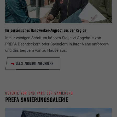
Zweck
wird, um statistische Daten dazu, wieder
Anbieter
ads.linkedin.com
Besucher die Website nutzt, zu generieren.
Laufzeit
Sitzung
Name
_gaexp
Speichert die vom Benutzer ausgewählte
Ihr persönliches Handwerker-Angebot aus der Region
Zweck
Sprach version einer Webseite.
In nur wenigen Schritten können Sie jetzt Angebote von
Anbieter
Google Optimize
PREFA Dachdeckern oder Spenglern in Ihrer Nähe anfordern
Laufzeit
90 Tage
und das bequem von zu Hause aus.
Name
lang
Wird testweise gesetzt, um zu prüfen, ob
JETZT ANGEBOT ANFORDERN
Anbieter
LinkedIn
der Browser das Setzen von Cookies
Zweck
erlaubt. Enthält keine
Laufzeit
Sitzung
Identifikationsmerkmale.
Eingestellt von LinkedIn, wenn eine
OBJEKTE VOR UND NACH DER SANIERUNG
Zweck
Webseite ein eingebettetes "Folgen Sie
PREFA SANIERUNGSGALERIE
uns"-Fenster enthält.
Name
bcookie