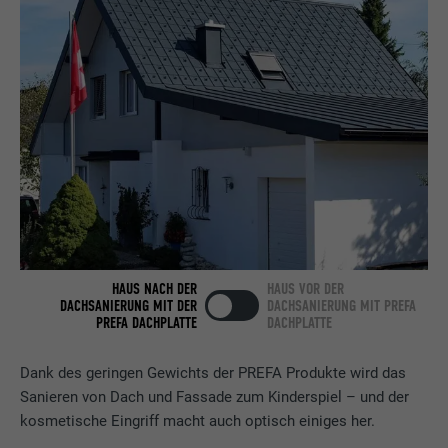
Anbieter
LinkedIn
Laufzeit
2 Jahre
Verwendet vom Social-Networking-Dienst
LinkedIn für die Verfolgung der
Zweck
Verwendung von eingebetteten
Dienstleistungen.
Name
bscookie
HAUS NACH DER
HAUS VOR DER
DACHSANIERUNG MIT DER
DACHSANIERUNG MIT PREFA
Anbieter
LinkedIn
PREFA DACHPLATTE
DACHPLATTE
Laufzeit
2 Jahre
Dank des geringen Gewichts der PREFA Produkte wird das
Sanieren von Dach und Fassade zum Kinderspiel – und der
Verwendet vom Social-Networking-Dienst
kosmetische Eingriff macht auch optisch einiges her.
LinkedIn für die Verfolgung der
Zweck
Verwendung von eingebetteten