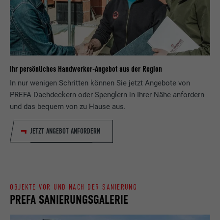
Zweck
wird, um statistische Daten dazu, wieder
Anbieter
ads.linkedin.com
Besucher die Website nutzt, zu generieren.
Laufzeit
Sitzung
Name
_gaexp
Speichert die vom Benutzer ausgewählte
Zweck
Ihr persönliches Handwerker-Angebot aus der Region
Sprach version einer Webseite.
Anbieter
Google Optimize
In nur wenigen Schritten können Sie jetzt Angebote von
PREFA Dachdeckern oder Spenglern in Ihrer Nähe anfordern
Laufzeit
90 Tage
Name
lang
und das bequem von zu Hause aus.
Wird testweise gesetzt, um zu prüfen, ob
Anbieter
LinkedIn
JETZT ANGEBOT ANFORDERN
der Browser das Setzen von Cookies
Zweck
erlaubt. Enthält keine
Laufzeit
Sitzung
Identifikationsmerkmale.
Eingestellt von LinkedIn, wenn eine
Zweck
Webseite ein eingebettetes "Folgen Sie
OBJEKTE VOR UND NACH DER SANIERUNG
uns"-Fenster enthält.
PREFA SANIERUNGSGALERIE