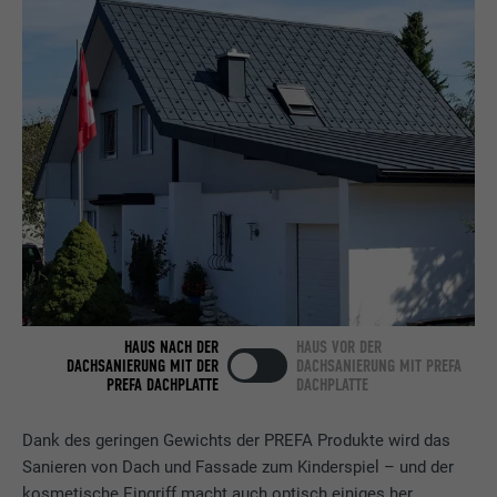
Name
bcookie
Anbieter
LinkedIn
Laufzeit
2 Jahre
Verwendet vom Social-Networking-Dienst
LinkedIn für die Verfolgung der
Zweck
Verwendung von eingebetteten
Dienstleistungen.
Name
bscookie
HAUS NACH DER
HAUS VOR DER
Anbieter
LinkedIn
DACHSANIERUNG MIT DER
DACHSANIERUNG MIT PREFA
PREFA DACHPLATTE
DACHPLATTE
Laufzeit
2 Jahre
Dank des geringen Gewichts der PREFA Produkte wird das
Verwendet vom Social-Networking-Dienst
Sanieren von Dach und Fassade zum Kinderspiel – und der
LinkedIn für die Verfolgung der
kosmetische Eingriff macht auch optisch einiges her.