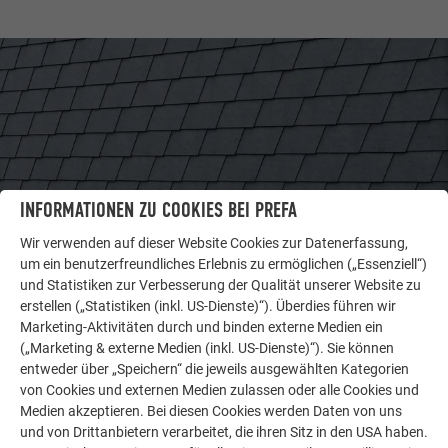
INFORMATIONEN ZU COOKIES BEI PREFA
Wir verwenden auf dieser Website Cookies zur Datenerfassung,
um ein benutzerfreundliches Erlebnis zu ermöglichen („Essenziell“)
und Statistiken zur Verbesserung der Qualität unserer Website zu
WEITERE OBJEKTE
erstellen („Statistiken (inkl. US-Dienste)“). Überdies führen wir
LASSEN SIE SICH INSPIRIEREN
Marketing-Aktivitäten durch und binden externe Medien ein
(„Marketing & externe Medien (inkl. US-Dienste)“). Sie können
Die PREFA Referenzgalerie zeigt, wie vielseitig
entweder über „Speichern“ die jeweils ausgewählten Kategorien
von Cookies und externen Medien zulassen oder alle Cookies und
Aluminium eingesetzt werden kann. Entdecken Sie
Medien akzeptieren. Bei diesen Cookies werden Daten von uns
weitere beeindruckende Projekte mit den langlebigen
und von Drittanbietern verarbeitet, die ihren Sitz in den USA haben.
PREFA Aluminiumlösungen für Dach, Solar und