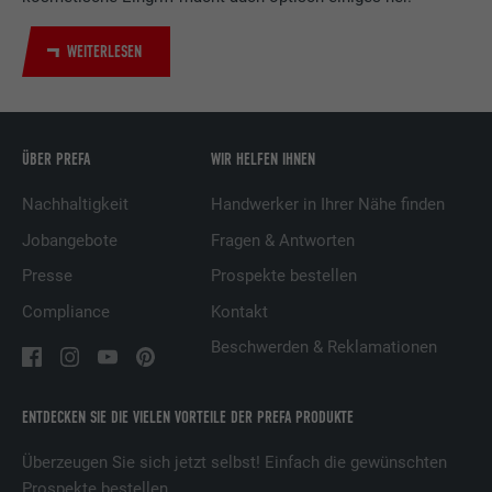
Zweck
Verwendung von eingebetteten
Dienstleistungen.
WEITERLESEN
Name
UserMatchHistory
ÜBER PREFA
WIR HELFEN IHNEN
Anbieter
LinkedIn
Nachhaltigkeit
Handwerker in Ihrer Nähe finden
Laufzeit
29 Tage
Jobangebote
Fragen & Antworten
Wird verwendet, um Besucher auf
Presse
Prospekte bestellen
mehreren Webseiten zu verfolgen, um
Zweck
relevante Werbung basierend auf den
Compliance
Kontakt
Präferenzen des Besuchers zu
Beschwerden & Reklamationen
präsentieren.
ENTDECKEN SIE DIE VIELEN VORTEILE DER PREFA PRODUKTE
Name
lidc
Überzeugen Sie sich jetzt selbst! Einfach die gewünschten
Anbieter
LinkedIn
Prospekte bestellen.