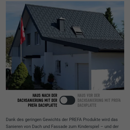
Name
bcookie
Anbieter
LinkedIn
Laufzeit
2 Jahre
Verwendet vom Social-Networking-Dienst
LinkedIn für die Verfolgung der
Zweck
Verwendung von eingebetteten
Dienstleistungen.
Name
bscookie
HAUS NACH DER
HAUS VOR DER
Anbieter
LinkedIn
DACHSANIERUNG MIT DER
DACHSANIERUNG MIT PREFA
PREFA DACHPLATTE
DACHPLATTE
Laufzeit
2 Jahre
Dank des geringen Gewichts der PREFA Produkte wird das
Verwendet vom Social-Networking-Dienst
Sanieren von Dach und Fassade zum Kinderspiel – und der
LinkedIn für die Verfolgung der