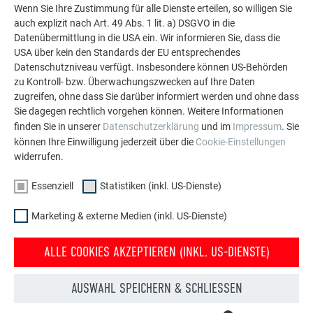
PREFA Aluminiumlösungen für Dach, Solar und
Wenn Sie Ihre Zustimmung für alle Dienste erteilen, so willigen Sie
Fassade.
auch explizit nach Art. 49 Abs. 1 lit. a) DSGVO in die
Datenübermittlung in die USA ein. Wir informieren Sie, dass die
USA über kein den Standards der EU entsprechendes
Datenschutzniveau verfügt. Insbesondere können US-Behörden
MEHR REFERENZEN ANSEHEN
zu Kontroll- bzw. Überwachungszwecken auf Ihre Daten
zugreifen, ohne dass Sie darüber informiert werden und ohne dass
Sie dagegen rechtlich vorgehen können. Weitere Informationen
finden Sie in unserer
Datenschutzerklärung
und im
Impressum
. Sie
können Ihre Einwilligung jederzeit über die
Cookie-Einstellungen
widerrufen.
Essenziell
Statistiken (inkl. US-Dienste)
Marketing & externe Medien (inkl. US-Dienste)
ALLE COOKIES AKZEPTIEREN (INKL. US-DIENSTE)
AUSWAHL SPEICHERN & SCHLIESSEN