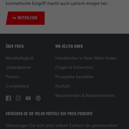
Zweck
kosmetische Eingriff macht auch optisch einiges her.
Verwendung von eingebetteten
Dienstleistungen.
WEITERLESEN
Name
UserMatchHistory
Anbieter
LinkedIn
ÜBER PREFA
WIR HELFEN IHNEN
Laufzeit
29 Tage
Nachhaltigkeit
Handwerker in Ihrer Nähe finden
Jobangebote
Fragen & Antworten
Wird verwendet, um Besucher auf
Presse
Prospekte bestellen
mehreren Webseiten zu verfolgen, um
Zweck
relevante Werbung basierend auf den
Compliance
Kontakt
Präferenzen des Besuchers zu
Beschwerden & Reklamationen
präsentieren.
ENTDECKEN SIE DIE VIELEN VORTEILE DER PREFA PRODUKTE
Name
lidc
Überzeugen Sie sich jetzt selbst! Einfach die gewünschten
Anbieter
LinkedIn