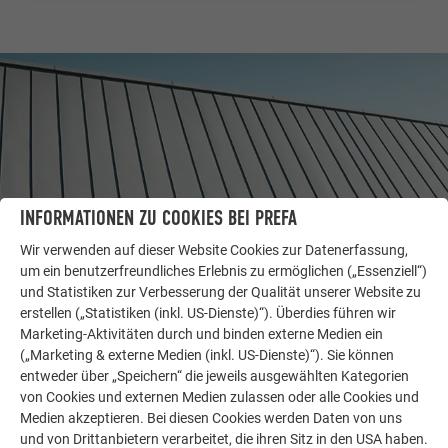
INFORMATIONEN ZU COOKIES BEI PREFA
Wir verwenden auf dieser Website Cookies zur Datenerfassung,
um ein benutzerfreundliches Erlebnis zu ermöglichen („Essenziell“)
und Statistiken zur Verbesserung der Qualität unserer Website zu
WEITERE OBJEKTE
erstellen („Statistiken (inkl. US-Dienste)“). Überdies führen wir
LASSEN SIE SICH INSPIRIEREN
Marketing-Aktivitäten durch und binden externe Medien ein
(„Marketing & externe Medien (inkl. US-Dienste)“). Sie können
entweder über „Speichern“ die jeweils ausgewählten Kategorien
Die PREFA Referenzgalerie zeigt, wie vielseitig
von Cookies und externen Medien zulassen oder alle Cookies und
Aluminium eingesetzt werden kann. Entdecken Sie
Medien akzeptieren. Bei diesen Cookies werden Daten von uns
weitere beeindruckende Projekte mit den langlebigen
und von Drittanbietern verarbeitet, die ihren Sitz in den USA haben.