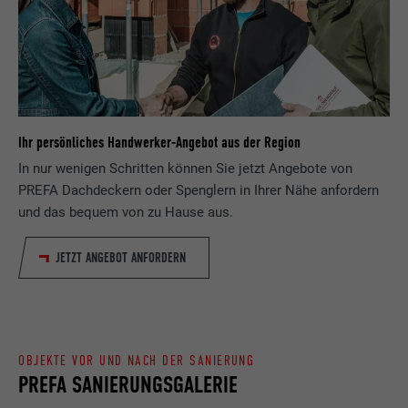
Registriert eine eindeutige ID, die verwendet
Zweck
wird, um statistische Daten dazu, wieder
Anbieter
ads.linkedin.com
Besucher die Website nutzt, zu generieren.
Laufzeit
Sitzung
Name
_gaexp
Speichert die vom Benutzer ausgewählte
Zweck
Sprach version einer Webseite.
Ihr persönliches Handwerker-Angebot aus der Region
Anbieter
Google Optimize
In nur wenigen Schritten können Sie jetzt Angebote von
PREFA Dachdeckern oder Spenglern in Ihrer Nähe anfordern
Laufzeit
90 Tage
Name
lang
und das bequem von zu Hause aus.
Wird testweise gesetzt, um zu prüfen, ob
Anbieter
LinkedIn
der Browser das Setzen von Cookies
JETZT ANGEBOT ANFORDERN
Zweck
erlaubt. Enthält keine
Laufzeit
Sitzung
Identifikationsmerkmale.
Eingestellt von LinkedIn, wenn eine
Zweck
Webseite ein eingebettetes "Folgen Sie
OBJEKTE VOR UND NACH DER SANIERUNG
uns"-Fenster enthält.
PREFA SANIERUNGSGALERIE