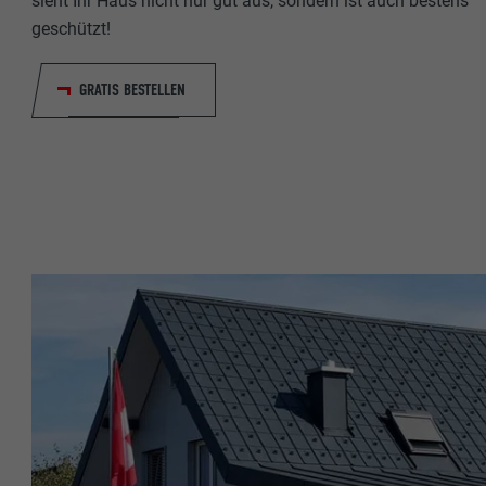
sieht Ihr Haus nicht nur gut aus, sondern ist auch bestens
Name
geschützt!
Anbieter
Anbieter
GRATIS BESTELLEN
Laufzeit
Laufzeit
Zweck
Zweck
Name
Name
Anbieter
Anbieter
Laufzeit
Laufzeit
Zweck
Zweck
Name