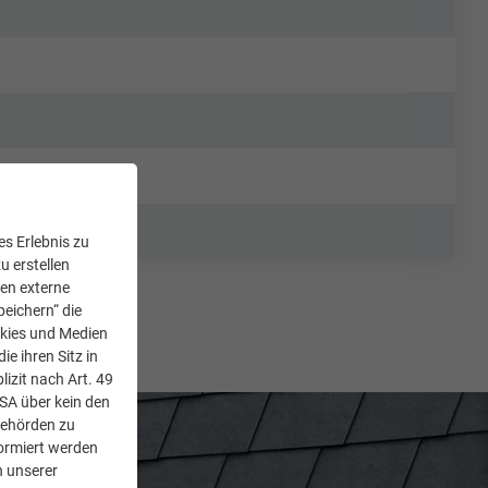
s Erlebnis zu
u erstellen
den externe
peichern“ die
okies und Medien
e ihren Sitz in
lizit nach Art. 49
USA über kein den
Behörden zu
ormiert werden
n unserer