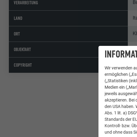
B
VERARBEITUNG
It
LAND
K
ORT
E
OBJEKTART
INFORMAT
©
COPYRIGHT
Wir verwenden au
ermöglichen („Ess
(„Statistiken (in
Medien ein („Mark
jeweils ausgewäh
akzeptieren. Bei 
den USA haben. We
Abs. 1 lit. a) DS
Standards der E
Kontroll- bzw. Ü
und ohne dass Si