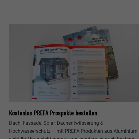
Zweck
MARKETING & E
Anbieter
"Marketing & ex
verwendet, um p
Laufzeit
hinweg beobacht
Videoplattform
Name
Zweck
Name
Anbieter
Anbieter
Name
Laufzeit
Laufzeit
Anbieter
Zweck
Laufzeit
Zweck
Kostenlos PREFA Prospekte bestellen
Zweck
Dach, Fassade, Solar, Dachentwässerung &
Hochwasserschutz – mit PREFA Produkten aus Aluminium
Name