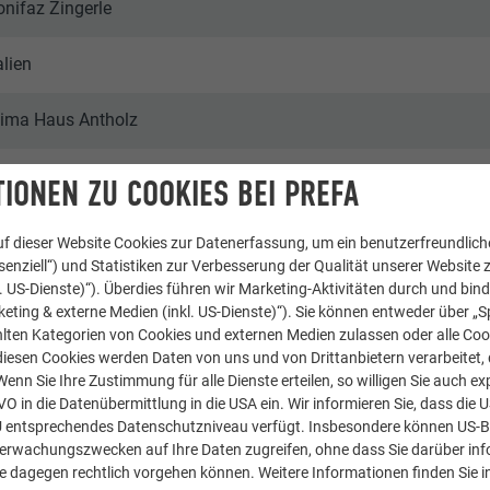
onifaz Zingerle
alien
lima Haus Antholz
infamilienhäuser
IONEN ZU COOKIES BEI PREFA
 PREFA | Croce & Wir
f dieser Website Cookies zur Datenerfassung, um ein benutzerfreundliche
enziell“) und Statistiken zur Verbesserung der Qualität unserer Website z
kl. US-Dienste)“). Überdies führen wir Marketing-Aktivitäten durch und bin
eting & externe Medien (inkl. US-Dienste)“). Sie können entweder über „S
lten Kategorien von Cookies und externen Medien zulassen oder alle Co
diesen Cookies werden Daten von uns und von Drittanbietern verarbeitet, di
nn Sie Ihre Zustimmung für alle Dienste erteilen, so willigen Sie auch exp
GVO in die Datenübermittlung in die USA ein. Wir informieren Sie, dass die 
U entsprechendes Datenschutzniveau verfügt. Insbesondere können US-
berwachungszwecken auf Ihre Daten zugreifen, ohne dass Sie darüber inf
e dagegen rechtlich vorgehen können. Weitere Informationen finden Sie i