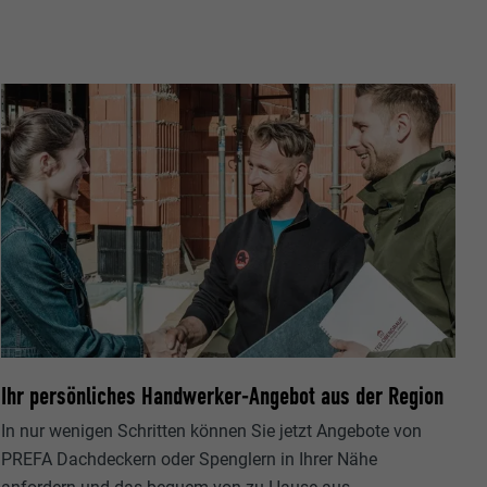
Seite, die
ezeigt werden
ittanbietern)
er Websites
te von
ische Daten
n Extension.
okie-
zugten
,
sse pro Seite
ate
Ihr persönliches Handwerker-Angebot aus der Region
e SafeSearch-
In nur wenigen Schritten können Sie jetzt Angebote von
PREFA Dachdeckern oder Spenglern in Ihrer Nähe