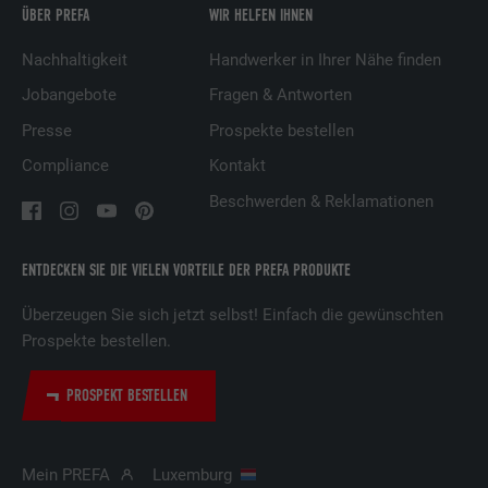
ÜBER PREFA
WIR HELFEN IHNEN
Name
UserMatchHistory
Nachhaltigkeit
Handwerker in Ihrer Nähe finden
Anbieter
LinkedIn
Jobangebote
Fragen & Antworten
Presse
Prospekte bestellen
Laufzeit
29 Tage
Compliance
Kontakt
Wird verwendet, um Besucher auf
Beschwerden & Reklamationen
mehreren Webseiten zu verfolgen, um
Zweck
relevante Werbung basierend auf den
Präferenzen des Besuchers zu
ENTDECKEN SIE DIE VIELEN VORTEILE DER PREFA PRODUKTE
präsentieren.
Überzeugen Sie sich jetzt selbst! Einfach die gewünschten
Prospekte bestellen.
Name
lidc
PROSPEKT BESTELLEN
Anbieter
LinkedIn
Laufzeit
1 Tag
Mein PREFA
Luxemburg