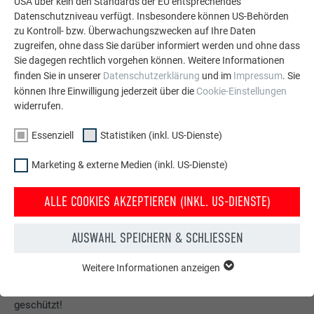
USA über kein den Standards der EU entsprechendes
Datenschutzniveau verfügt. Insbesondere können US-Behörden
zu Kontroll- bzw. Überwachungszwecken auf Ihre Daten
zugreifen, ohne dass Sie darüber informiert werden und ohne dass
Sie dagegen rechtlich vorgehen können. Weitere Informationen
finden Sie in unserer
Datenschutzerklärung
und im
Impressum
. Sie
können Ihre Einwilligung jederzeit über die
Cookie-Einstellungen
widerrufen.
Essenziell
Statistiken (inkl. US-Dienste)
Marketing & externe Medien (inkl. US-Dienste)
ALLE COOKIES AKZEPTIEREN (INKL. US-DIENSTE)
Kostenlos PREFA Prospekte bestellen
AUSWAHL SPEICHERN & SCHLIESSEN
Dach, Fassade, Solar, Dachentwässerung &
Weitere Informationen anzeigen
Hochwasserschutz – mit PREFA Produkten aus Aluminium
ESSENZIELL
Cookies der Gruppe "Essenziell" werden für grundlegende
sieht Ihr Haus nicht nur gut aus, sondern ist auch bestens
Funktionen der Website benötigt. Dadurch ist gewährleistet,
geschützt!