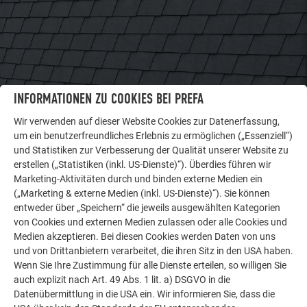
INFORMATIONEN ZU COOKIES BEI PREFA
WEITERE OBJEKTE
Wir verwenden auf dieser Website Cookies zur Datenerfassung,
LASSEN SIE SICH INSPIRIEREN
um ein benutzerfreundliches Erlebnis zu ermöglichen („Essenziell“)
und Statistiken zur Verbesserung der Qualität unserer Website zu
Die PREFA Referenzgalerie zeigt, wie vielseitig
erstellen („Statistiken (inkl. US-Dienste)“). Überdies führen wir
Aluminium eingesetzt werden kann. Entdecken Sie
Marketing-Aktivitäten durch und binden externe Medien ein
(„Marketing & externe Medien (inkl. US-Dienste)“). Sie können
weitere beeindruckende Projekte mit den langlebigen
entweder über „Speichern“ die jeweils ausgewählten Kategorien
PREFA Aluminiumlösungen für Dach, Solar und
von Cookies und externen Medien zulassen oder alle Cookies und
Fassade.
Medien akzeptieren. Bei diesen Cookies werden Daten von uns
und von Drittanbietern verarbeitet, die ihren Sitz in den USA haben.
Wenn Sie Ihre Zustimmung für alle Dienste erteilen, so willigen Sie
MEHR REFERENZEN ANSEHEN
auch explizit nach Art. 49 Abs. 1 lit. a) DSGVO in die
Datenübermittlung in die USA ein. Wir informieren Sie, dass die