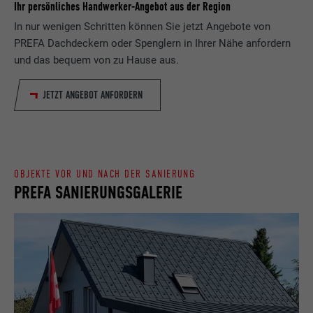
Ihr persönliches Handwerker-Angebot aus der Region
Laufzeit
Sitzung
In nur wenigen Schritten können Sie jetzt Angebote von
Name
_gaexp
Speichert die vom Benutzer ausgewählte
PREFA Dachdeckern oder Spenglern in Ihrer Nähe anfordern
Zweck
Sprach version einer Webseite.
und das bequem von zu Hause aus.
Anbieter
Google Optimize
JETZT ANGEBOT ANFORDERN
Laufzeit
90 Tage
Name
lang
Wird testweise gesetzt, um zu prüfen, ob
Anbieter
LinkedIn
der Browser das Setzen von Cookies
Zweck
erlaubt. Enthält keine
Laufzeit
Sitzung
Identifikationsmerkmale.
OBJEKTE VOR UND NACH DER SANIERUNG
PREFA SANIERUNGSGALERIE
Eingestellt von LinkedIn, wenn eine
Zweck
Webseite ein eingebettetes "Folgen Sie
uns"-Fenster enthält.
Name
bcookie
Anbieter
LinkedIn