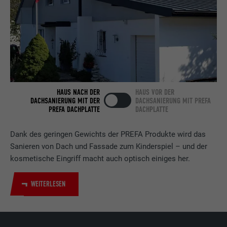
Laufzeit
2 Jahre
Verwendet vom Social-Networking-Dienst
LinkedIn für die Verfolgung der
Zweck
Verwendung von eingebetteten
Dienstleistungen.
HAUS NACH DER
HAUS VOR DER
DACHSANIERUNG MIT DER
DACHSANIERUNG MIT PREFA
PREFA DACHPLATTE
DACHPLATTE
Name
bscookie
Anbieter
LinkedIn
Dank des geringen Gewichts der PREFA Produkte wird das
Sanieren von Dach und Fassade zum Kinderspiel – und der
Laufzeit
2 Jahre
kosmetische Eingriff macht auch optisch einiges her.
Verwendet vom Social-Networking-Dienst
WEITERLESEN
LinkedIn für die Verfolgung der
Zweck
Verwendung von eingebetteten
Dienstleistungen.