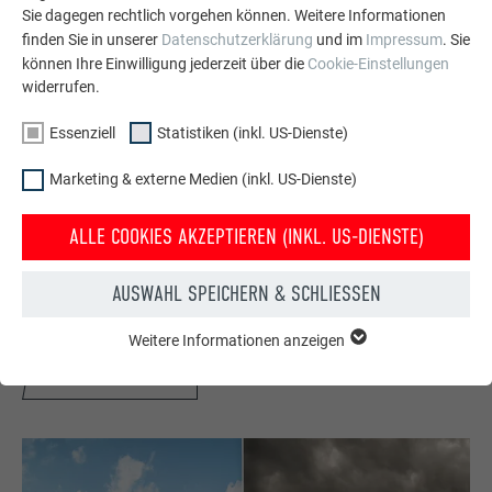
Sie dagegen rechtlich vorgehen können. Weitere Informationen
finden Sie in unserer
Datenschutzerklärung
und im
Impressum
. Sie
können Ihre Einwilligung jederzeit über die
Cookie-Einstellungen
widerrufen.
Essenziell
Statistiken (inkl. US-Dienste)
Marketing & externe Medien (inkl. US-Dienste)
Kostenlos PREFA Prospekte bestellen
ALLE COOKIES AKZEPTIEREN (INKL. US-DIENSTE)
Dach, Fassade, Solar, Dachentwässerung &
Hochwasserschutz – mit PREFA Produkten aus Aluminium
AUSWAHL SPEICHERN & SCHLIESSEN
sieht Ihr Haus nicht nur gut aus, sondern ist auch bestens
geschützt!
Weitere Informationen anzeigen
ESSENZIELL
Cookies der Gruppe "Essenziell" werden für grundlegende
GRATIS BESTELLEN
Funktionen der Website benötigt. Dadurch ist gewährleistet,
dass die Website einwandfrei funktioniert.
Cookie-Informationen anzeigen
Name
PHPSESSID