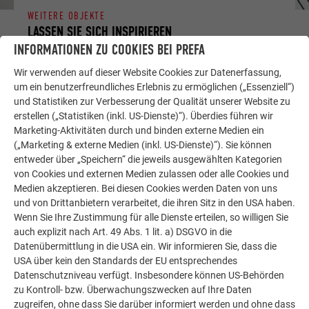
WEITERE OBJEKTE
LASSEN SIE SICH INSPIRIEREN
INFORMATIONEN ZU COOKIES BEI PREFA
Die PREFA Referenzgalerie zeigt, wie vielseitig
Wir verwenden auf dieser Website Cookies zur Datenerfassung,
Aluminium eingesetzt werden kann. Entdecken Sie
um ein benutzerfreundliches Erlebnis zu ermöglichen („Essenziell“)
weitere beeindruckende Projekte mit den langlebigen
und Statistiken zur Verbesserung der Qualität unserer Website zu
PREFA Aluminiumlösungen für Dach, Solar und
erstellen („Statistiken (inkl. US-Dienste)“). Überdies führen wir
Fassade.
Marketing-Aktivitäten durch und binden externe Medien ein
(„Marketing & externe Medien (inkl. US-Dienste)“). Sie können
entweder über „Speichern“ die jeweils ausgewählten Kategorien
von Cookies und externen Medien zulassen oder alle Cookies und
MEHR REFERENZEN ANSEHEN
Medien akzeptieren. Bei diesen Cookies werden Daten von uns
und von Drittanbietern verarbeitet, die ihren Sitz in den USA haben.
Wenn Sie Ihre Zustimmung für alle Dienste erteilen, so willigen Sie
auch explizit nach Art. 49 Abs. 1 lit. a) DSGVO in die
Datenübermittlung in die USA ein. Wir informieren Sie, dass die
USA über kein den Standards der EU entsprechendes
Datenschutzniveau verfügt. Insbesondere können US-Behörden
zu Kontroll- bzw. Überwachungszwecken auf Ihre Daten
zugreifen, ohne dass Sie darüber informiert werden und ohne dass