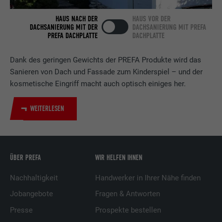
Verwendet vom Social-Networking-Dienst
LinkedIn für die Verfolgung der
HAUS NACH DER
HAUS VOR DER
Zweck
Verwendung von eingebetteten
DACHSANIERUNG MIT DER
DACHSANIERUNG MIT PREFA
PREFA DACHPLATTE
DACHPLATTE
Dienstleistungen.
Dank des geringen Gewichts der PREFA Produkte wird das
Name
bscookie
Sanieren von Dach und Fassade zum Kinderspiel – und der
kosmetische Eingriff macht auch optisch einiges her.
Anbieter
LinkedIn
WEITERLESEN
Laufzeit
2 Jahre
Verwendet vom Social-Networking-Dienst
LinkedIn für die Verfolgung der
Zweck
ÜBER PREFA
WIR HELFEN IHNEN
Verwendung von eingebetteten
Dienstleistungen.
Nachhaltigkeit
Handwerker in Ihrer Nähe finden
Jobangebote
Fragen & Antworten
Name
UserMatchHistory
Presse
Prospekte bestellen