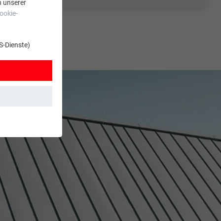
n unserer
ookie-
S-Dienste)
t. Dadurch ist
zt wird.