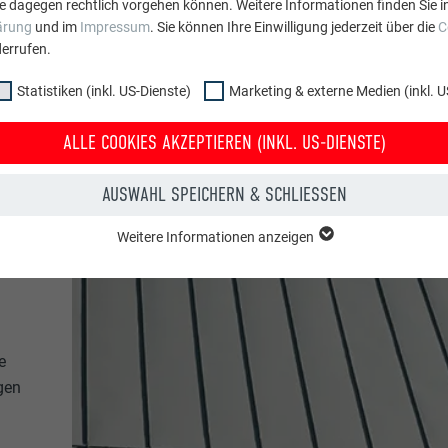
e dagegen rechtlich vorgehen können. Weitere Informationen finden Sie i
ärung
und im
Impressum
. Sie können Ihre Einwilligung jederzeit über die
C
errufen.
Statistiken (inkl. US-Dienste)
Marketing & externe Medien (inkl. U
ALLE COOKIES AKZEPTIEREN (INKL. US-DIENSTE)
AUSWAHL SPEICHERN & SCHLIESSEN
Weitere Informationen anzeigen
ppe "Essenziell" werden für grundlegende Funktionen der Website benötig
dass die Website einwandfrei funktioniert.
Cookie-Informationen anzeigen
PHPSESSID
e
NKL. US-DIENSTE)
PHP
gen
 (inkl. US-Dienste)"-Cookies helfen uns zu verstehen, wie die Website genut
werden gesammelt, um die Nutzererfahrung der Website zu verbessern.
Sitzung