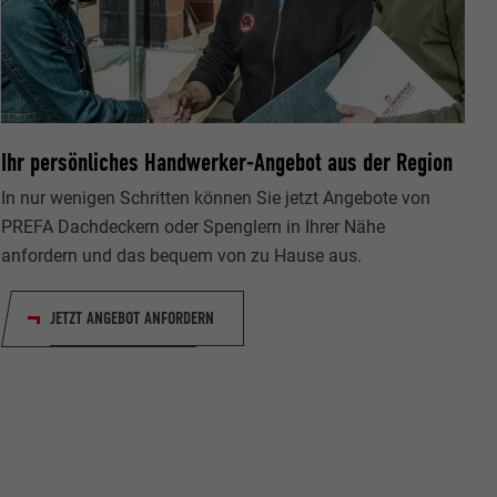
Ihr persönliches Handwerker-Angebot aus der Region
ische Daten
r Webseite.
In nur wenigen Schritten können Sie jetzt Angebote von
PREFA Dachdeckern oder Spenglern in Ihrer Nähe
anfordern und das bequem von zu Hause aus.
JETZT ANGEBOT ANFORDERN
s "Folgen Sie
etzen von