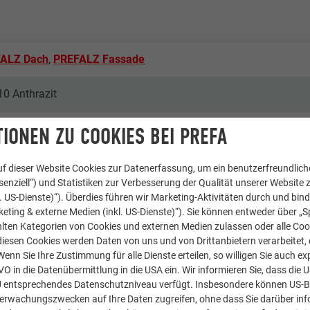
ALZ Dach
,
PREFALZ Fassade
10 Anthrazit
er Kunc Architects
IONEN ZU COOKIES BEI PREFA
s.r.o.
f dieser Website Cookies zur Datenerfassung, um ein benutzerfreundliche
enziell“) und Statistiken zur Verbesserung der Qualität unserer Website z
kl. US-Dienste)“). Überdies führen wir Marketing-Aktivitäten durch und bin
echien
eting & externe Medien (inkl. US-Dienste)“). Sie können entweder über „S
lten Kategorien von Cookies und externen Medien zulassen oder alle Co
neč
diesen Cookies werden Daten von uns und von Drittanbietern verarbeitet, di
nn Sie Ihre Zustimmung für alle Dienste erteilen, so willigen Sie auch exp
amilienhäuser
GVO in die Datenübermittlung in die USA ein. Wir informieren Sie, dass die 
U entsprechendes Datenschutzniveau verfügt. Insbesondere können US-
berwachungszwecken auf Ihre Daten zugreifen, ohne dass Sie darüber inf
EFA | Croce & Wir