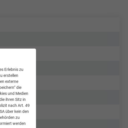
s Erlebnis zu
u erstellen
den externe
peichern“ die
okies und Medien
e ihren Sitz in
lizit nach Art. 49
USA über kein den
Behörden zu
ormiert werden