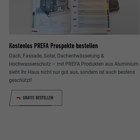
Name
Name
Anbieter
Anbieter
Laufzeit
Laufzeit
Kostenlos PREFA Prospekte bestellen
Zweck
Zweck
Dach, Fassade, Solar, Dachentwässerung &
Hochwasserschutz – mit PREFA Produkten aus Aluminium
sieht Ihr Haus nicht nur gut aus, sondern ist auch bestens
Name
Name
geschützt!
Anbieter
Anbieter
GRATIS BESTELLEN
Laufzeit
Laufzeit
Zweck
Zweck