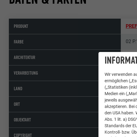
PRODUKT
PREF
02 P.
FARBE
Ateli
INFORMAT
ARCHITEKTUR
Klips 
VERARBEITUNG
Wir verwenden au
ermöglichen („Ess
(„Statistiken (in
Tsch
LAND
Medien ein („Mark
jeweils ausgewäh
Zele
ORT
akzeptieren. Bei 
den USA haben. We
Einf
Abs. 1 lit. a) DS
OBJEKTART
Standards der E
Kontroll- bzw. Ü
© PR
COPYRIGHT