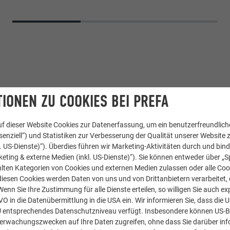
IONEN ZU COOKIES BEI PREFA
f dieser Website Cookies zur Datenerfassung, um ein benutzerfreundliche
enziell“) und Statistiken zur Verbesserung der Qualität unserer Website z
kl. US-Dienste)“). Überdies führen wir Marketing-Aktivitäten durch und bin
Strangpressprofile
eting & externe Medien (inkl. US-Dienste)“). Sie können entweder über „S
lten Kategorien von Cookies und externen Medien zulassen oder alle Co
Eloxiert
diesen Cookies werden Daten von uns und von Drittanbietern verarbeitet, di
nn Sie Ihre Zustimmung für alle Dienste erteilen, so willigen Sie auch exp
GVO in die Datenübermittlung in die USA ein. Wir informieren Sie, dass die 
Anako'architecture Sàrl
U entsprechendes Datenschutzniveau verfügt. Insbesondere können US-
berwachungszwecken auf Ihre Daten zugreifen, ohne dass Sie darüber inf
Eddy Buchard SA