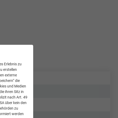
s Erlebnis zu
u erstellen
den externe
peichern“ die
okies und Medien
e ihren Sitz in
lizit nach Art. 49
USA über kein den
Behörden zu
ormiert werden