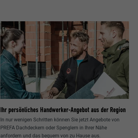
ische Daten
r Webseite.
Ihr persönliches Handwerker-Angebot aus der Region
s "Folgen Sie
etzen von
In nur wenigen Schritten können Sie jetzt Angebote von
PREFA Dachdeckern oder Spenglern in Ihrer Nähe
anfordern und das bequem von zu Hause aus.