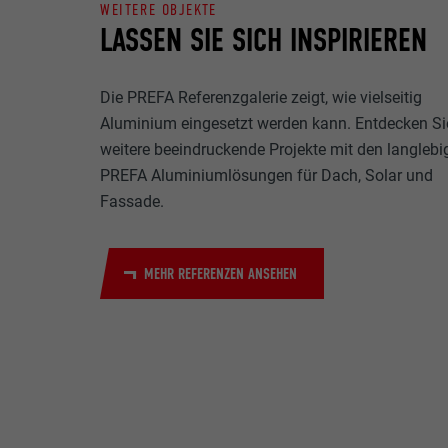
WEITERE OBJEKTE
Name
LASSEN SIE SICH INSPIRIEREN
Zweck
MARKETING & E
Anbieter
"Marketing & ex
Die PREFA Referenzgalerie zeigt, wie vielseitig
verwendet, um p
Laufzeit
Aluminium eingesetzt werden kann. Entdecken Si
hinweg beobacht
Videoplattform
weitere beeindruckende Projekte mit den langlebi
Name
Zweck
PREFA Aluminiumlösungen für Dach, Solar und
Name
Anbieter
Fassade.
Anbieter
Name
Laufzeit
MEHR REFERENZEN ANSEHEN
Laufzeit
Anbieter
Zweck
Laufzeit
Zweck
Zweck