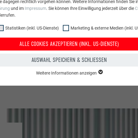
e dagegen rechtlich vorgehen können. Weitere Informationen finden Sie i
ärung
und im
Impressum
. Sie können Ihre Einwilligung jederzeit über die
C
errufen.
Schweiz
Statistiken (inkl. US-Dienste)
Marketing & externe Medien (inkl. U
Saillon
ALLE COOKIES AKZEPTIEREN (INKL. US-DIENSTE)
Einfamilienhäuser
AUSWAHL SPEICHERN & SCHLIESSEN
© PREFA | Croce & Wir
Weitere Informationen anzeigen
ppe "Essenziell" werden für grundlegende Funktionen der Website benötig
dass die Website einwandfrei funktioniert.
Cookie-Informationen anzeigen
PHPSESSID
NKL. US-DIENSTE)
PHP
 (inkl. US-Dienste)"-Cookies helfen uns zu verstehen, wie die Website genut
werden gesammelt, um die Nutzererfahrung der Website zu verbessern.
Sitzung