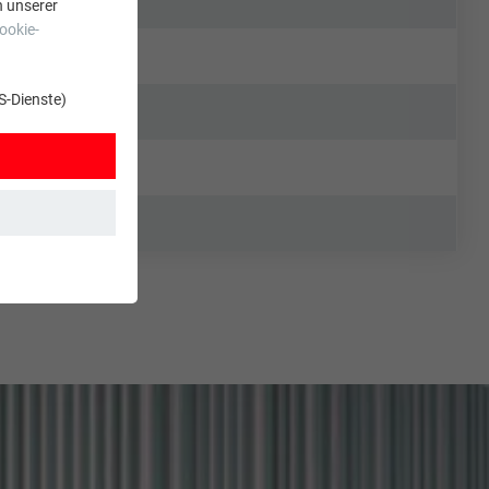
n unserer
ookie-
S-Dienste)
t. Dadurch ist
zt wird.