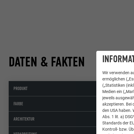
INFORMAT
DATEN & FAKTEN
Wir verwenden au
ermöglichen („Ess
(„Statistiken (in
PRODUKT
Medien ein („Mark
jeweils ausgewäh
FARBE
akzeptieren. Bei 
den USA haben. We
Abs. 1 lit. a) DS
ARCHITEKTUR
Standards der E
Kontroll- bzw. Ü