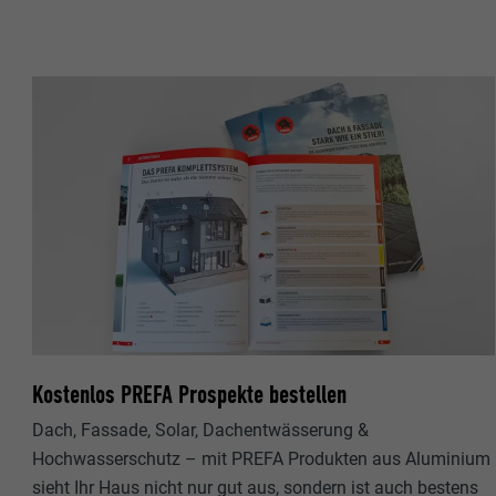
Name
Name
Anbieter
Anbieter
Laufzeit
Laufzeit
Zweck
Zweck
Name
Name
Anbieter
Anbieter
Laufzeit
Laufzeit
Kostenlos PREFA Prospekte bestellen
Zweck
Dach, Fassade, Solar, Dachentwässerung &
Zweck
Hochwasserschutz – mit PREFA Produkten aus Aluminium
sieht Ihr Haus nicht nur gut aus, sondern ist auch bestens