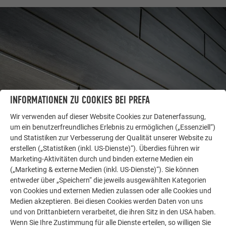
INFORMATIONEN ZU COOKIES BEI PREFA
Wir verwenden auf dieser Website Cookies zur Datenerfassung,
um ein benutzerfreundliches Erlebnis zu ermöglichen („Essenziell“)
und Statistiken zur Verbesserung der Qualität unserer Website zu
WEITERE OBJEKTE
LASSEN SIE SICH INSPIRIEREN
erstellen („Statistiken (inkl. US-Dienste)“). Überdies führen wir
Marketing-Aktivitäten durch und binden externe Medien ein
(„Marketing & externe Medien (inkl. US-Dienste)“). Sie können
Die PREFA Referenzgalerie zeigt, wie vielseitig
entweder über „Speichern“ die jeweils ausgewählten Kategorien
Aluminium eingesetzt werden kann. Entdecken Sie
von Cookies und externen Medien zulassen oder alle Cookies und
weitere beeindruckende Projekte mit den langlebigen
Medien akzeptieren. Bei diesen Cookies werden Daten von uns
PREFA Aluminiumlösungen für Dach, Solar und
und von Drittanbietern verarbeitet, die ihren Sitz in den USA haben.
Fassade.
Wenn Sie Ihre Zustimmung für alle Dienste erteilen, so willigen Sie