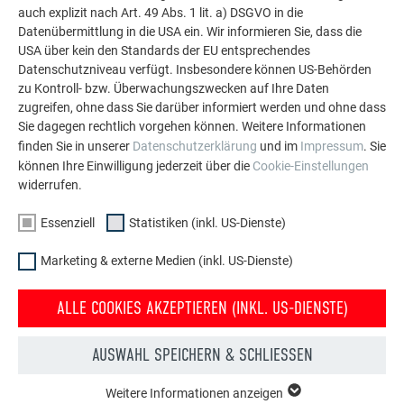
auch explizit nach Art. 49 Abs. 1 lit. a) DSGVO in die
Datenübermittlung in die USA ein. Wir informieren Sie, dass die
USA über kein den Standards der EU entsprechendes
MEHR REFERENZEN ANSEHEN
Datenschutzniveau verfügt. Insbesondere können US-Behörden
zu Kontroll- bzw. Überwachungszwecken auf Ihre Daten
zugreifen, ohne dass Sie darüber informiert werden und ohne dass
Sie dagegen rechtlich vorgehen können. Weitere Informationen
finden Sie in unserer
Datenschutzerklärung
und im
Impressum
. Sie
können Ihre Einwilligung jederzeit über die
Cookie-Einstellungen
widerrufen.
Essenziell
Statistiken (inkl. US-Dienste)
Marketing & externe Medien (inkl. US-Dienste)
ALLE COOKIES AKZEPTIEREN (INKL. US-DIENSTE)
AUSWAHL SPEICHERN & SCHLIESSEN
Weitere Informationen anzeigen
Kostenlos PREFA Prospekte bestellen
ESSENZIELL