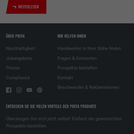
Dienstleistungen.
WEITERLESEN
Name
UserMatchHistory
ÜBER PREFA
WIR HELFEN IHNEN
Anbieter
LinkedIn
Nachhaltigkeit
Handwerker in Ihrer Nähe finden
Laufzeit
29 Tage
Jobangebote
Fragen & Antworten
Wird verwendet, um Besucher auf
Presse
Prospekte bestellen
mehreren Webseiten zu verfolgen, um
Compliance
Kontakt
Zweck
relevante Werbung basierend auf den
Präferenzen des Besuchers zu
Beschwerden & Reklamationen
präsentieren.
ENTDECKEN SIE DIE VIELEN VORTEILE DER PREFA PRODUKTE
Name
lidc
Überzeugen Sie sich jetzt selbst! Einfach die gewünschten
Prospekte bestellen.
Anbieter
LinkedIn