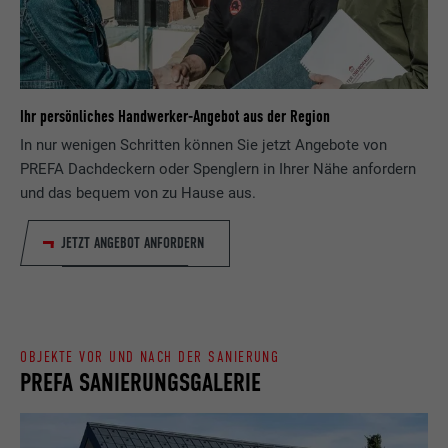
Zweck
wird, um statistische Daten dazu, wieder
Anbieter
ads.linkedin.com
Besucher die Website nutzt, zu generieren.
Laufzeit
Sitzung
Name
_gaexp
Speichert die vom Benutzer ausgewählte
Ihr persönliches Handwerker-Angebot aus der Region
Zweck
Sprach version einer Webseite.
In nur wenigen Schritten können Sie jetzt Angebote von
Anbieter
Google Optimize
PREFA Dachdeckern oder Spenglern in Ihrer Nähe anfordern
Laufzeit
90 Tage
und das bequem von zu Hause aus.
Name
lang
Wird testweise gesetzt, um zu prüfen, ob
JETZT ANGEBOT ANFORDERN
Anbieter
LinkedIn
der Browser das Setzen von Cookies
Zweck
erlaubt. Enthält keine
Laufzeit
Sitzung
Identifikationsmerkmale.
Eingestellt von LinkedIn, wenn eine
OBJEKTE VOR UND NACH DER SANIERUNG
Zweck
Webseite ein eingebettetes "Folgen Sie
PREFA SANIERUNGSGALERIE
uns"-Fenster enthält.
Name
bcookie