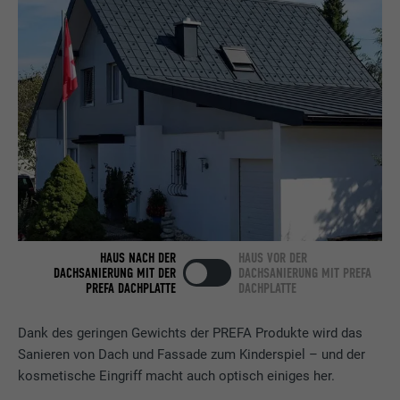
Anbieter
LinkedIn
Laufzeit
2 Jahre
Verwendet vom Social-Networking-Dienst
LinkedIn für die Verfolgung der
Zweck
Verwendung von eingebetteten
Dienstleistungen.
Name
bscookie
HAUS NACH DER
HAUS VOR DER
DACHSANIERUNG MIT DER
DACHSANIERUNG MIT PREFA
Anbieter
LinkedIn
PREFA DACHPLATTE
DACHPLATTE
Laufzeit
2 Jahre
Dank des geringen Gewichts der PREFA Produkte wird das
Sanieren von Dach und Fassade zum Kinderspiel – und der
Verwendet vom Social-Networking-Dienst
kosmetische Eingriff macht auch optisch einiges her.
LinkedIn für die Verfolgung der
Zweck
Verwendung von eingebetteten