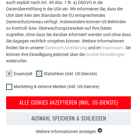
auch explizit nach Art. 49 Abs. 1 lit. a) DSGVO in die
Datenübermittlung in die USA ein. Wir informieren Sie, dass die
MEHR REFERENZEN ANSEHEN
USA über kein den Standards der EU entsprechendes
Datenschutzniveau verfügt. Insbesondere können US-Behörden
zu Kontroll- bzw. Überwachungszwecken auf Ihre Daten
zugreifen, ohne dass Sie darüber informiert werden und ohne dass
Sie dagegen rechtlich vorgehen können. Weitere Informationen
finden Sie in unserer
Datenschutzerklärung
und im
Impressum
. Sie
können Ihre Einwilligung jederzeit über die
Cookie-Einstellungen
widerrufen.
Essenziell
Statistiken (inkl. US-Dienste)
Marketing & externe Medien (inkl. US-Dienste)
ALLE COOKIES AKZEPTIEREN (INKL. US-DIENSTE)
AUSWAHL SPEICHERN & SCHLIESSEN
Kostenlos PREFA Prospekte bestellen
Weitere Informationen anzeigen
ESSENZIELL