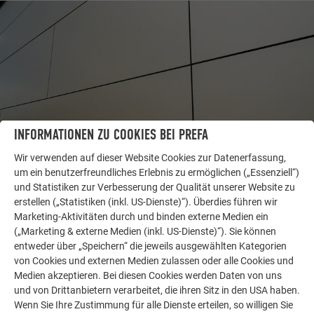
INFORMATIONEN ZU COOKIES BEI PREFA
Wir verwenden auf dieser Website Cookies zur Datenerfassung,
um ein benutzerfreundliches Erlebnis zu ermöglichen („Essenziell“)
WEITERE OBJEKTE
und Statistiken zur Verbesserung der Qualität unserer Website zu
LASSEN SIE SICH INSPIRIEREN
erstellen („Statistiken (inkl. US-Dienste)“). Überdies führen wir
Marketing-Aktivitäten durch und binden externe Medien ein
(„Marketing & externe Medien (inkl. US-Dienste)“). Sie können
Die PREFA Referenzgalerie zeigt, wie vielseitig
entweder über „Speichern“ die jeweils ausgewählten Kategorien
Aluminium eingesetzt werden kann. Entdecken Sie
von Cookies und externen Medien zulassen oder alle Cookies und
weitere beeindruckende Projekte mit den langlebigen
Medien akzeptieren. Bei diesen Cookies werden Daten von uns
PREFA Aluminiumlösungen für Dach, Solar und
und von Drittanbietern verarbeitet, die ihren Sitz in den USA haben.
Fassade.
Wenn Sie Ihre Zustimmung für alle Dienste erteilen, so willigen Sie