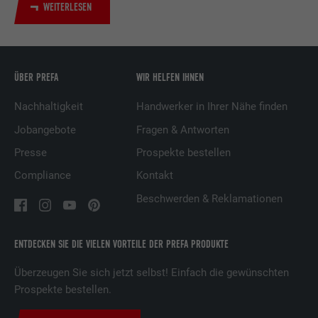
WEITERLESEN
Dienstleistungen.
Name
UserMatchHistory
ÜBER PREFA
WIR HELFEN IHNEN
Anbieter
LinkedIn
Nachhaltigkeit
Handwerker in Ihrer Nähe finden
Laufzeit
29 Tage
Jobangebote
Fragen & Antworten
Presse
Prospekte bestellen
Wird verwendet, um Besucher auf
mehreren Webseiten zu verfolgen, um
Compliance
Kontakt
Zweck
relevante Werbung basierend auf den
Beschwerden & Reklamationen
Präferenzen des Besuchers zu
präsentieren.
ENTDECKEN SIE DIE VIELEN VORTEILE DER PREFA PRODUKTE
Name
lidc
Überzeugen Sie sich jetzt selbst! Einfach die gewünschten
Prospekte bestellen.
Anbieter
LinkedIn