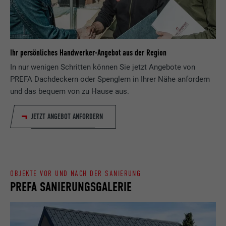
Zweck
wird, um statistische Daten dazu, wieder
Anbieter
ads.linkedin.com
Besucher die Website nutzt, zu generieren.
Laufzeit
Sitzung
Name
_gaexp
Ihr persönliches Handwerker-Angebot aus der Region
Speichert die vom Benutzer ausgewählte
Zweck
Sprach version einer Webseite.
In nur wenigen Schritten können Sie jetzt Angebote von
Anbieter
Google Optimize
PREFA Dachdeckern oder Spenglern in Ihrer Nähe anfordern
und das bequem von zu Hause aus.
Laufzeit
90 Tage
Name
lang
Wird testweise gesetzt, um zu prüfen, ob
JETZT ANGEBOT ANFORDERN
Anbieter
LinkedIn
der Browser das Setzen von Cookies
Zweck
erlaubt. Enthält keine
Laufzeit
Sitzung
Identifikationsmerkmale.
Eingestellt von LinkedIn, wenn eine
OBJEKTE VOR UND NACH DER SANIERUNG
Zweck
Webseite ein eingebettetes "Folgen Sie
PREFA SANIERUNGSGALERIE
uns"-Fenster enthält.
Name
bcookie