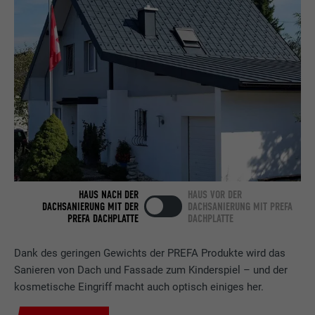
Anbieter
LinkedIn
Laufzeit
2 Jahre
Verwendet vom Social-Networking-Dienst
LinkedIn für die Verfolgung der
Zweck
Verwendung von eingebetteten
Dienstleistungen.
Name
bscookie
HAUS NACH DER
HAUS VOR DER
DACHSANIERUNG MIT DER
DACHSANIERUNG MIT PREFA
Anbieter
LinkedIn
PREFA DACHPLATTE
DACHPLATTE
Laufzeit
2 Jahre
Dank des geringen Gewichts der PREFA Produkte wird das
Sanieren von Dach und Fassade zum Kinderspiel – und der
Verwendet vom Social-Networking-Dienst
kosmetische Eingriff macht auch optisch einiges her.
LinkedIn für die Verfolgung der
Zweck
Verwendung von eingebetteten