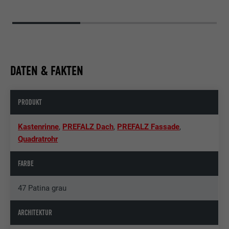
DATEN & FAKTEN
PRODUKT
Kastenrinne
,
PREFALZ Dach
,
PREFALZ Fassade
,
Quadratrohr
FARBE
47 Patina grau
ARCHITEKTUR