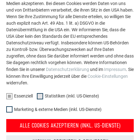
Medien akzeptieren. Bei diesen Cookies werden Daten von uns
Die PREFA Referenzgalerie zeigt, wie vielseitig
und von Drittanbietern verarbeitet, die ihren Sitz in den USA haben.
Aluminium eingesetzt werden kann. Entdecken Sie
Wenn Sie Ihre Zustimmung für alle Dienste erteilen, so willigen Sie
weitere beeindruckende Projekte mit den langlebigen
auch explizit nach Art. 49 Abs. 1 lit. a) DSGVO in die
PREFA Aluminiumlösungen für Dach, Solar und
Datenübermittlung in die USA ein. Wir informieren Sie, dass die
Fassade.
USA über kein den Standards der EU entsprechendes
Datenschutzniveau verfügt. Insbesondere können US-Behörden
zu Kontroll- bzw. Überwachungszwecken auf Ihre Daten
MEHR REFERENZEN ANSEHEN
zugreifen, ohne dass Sie darüber informiert werden und ohne dass
Sie dagegen rechtlich vorgehen können. Weitere Informationen
finden Sie in unserer
Datenschutzerklärung
und im
Impressum
. Sie
können Ihre Einwilligung jederzeit über die
Cookie-Einstellungen
widerrufen.
Essenziell
Statistiken (inkl. US-Dienste)
Marketing & externe Medien (inkl. US-Dienste)
ALLE COOKIES AKZEPTIEREN (INKL. US-DIENSTE)