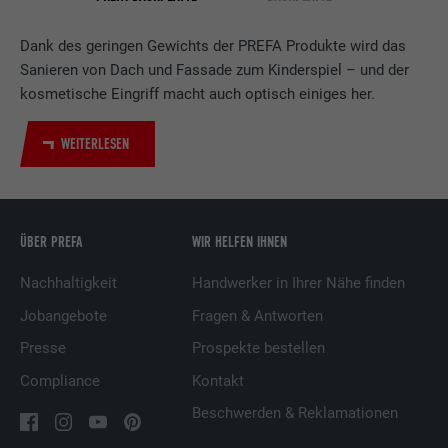
Verwendet vom Social-Networking-Dienst
LinkedIn für die Verfolgung der
Dank des geringen Gewichts der PREFA Produkte wird das
Zweck
Verwendung von eingebetteten
Sanieren von Dach und Fassade zum Kinderspiel – und der
Dienstleistungen.
kosmetische Eingriff macht auch optisch einiges her.
WEITERLESEN
Name
UserMatchHistory
Anbieter
LinkedIn
Laufzeit
29 Tage
ÜBER PREFA
WIR HELFEN IHNEN
Nachhaltigkeit
Handwerker in Ihrer Nähe finden
Wird verwendet, um Besucher auf
mehreren Webseiten zu verfolgen, um
Jobangebote
Fragen & Antworten
Zweck
relevante Werbung basierend auf den
Presse
Prospekte bestellen
Präferenzen des Besuchers zu
präsentieren.
Compliance
Kontakt
Beschwerden & Reklamationen
Name
lidc