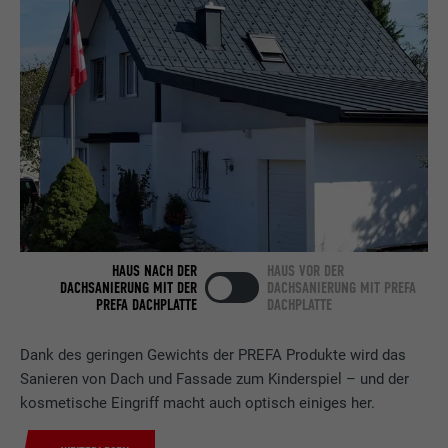
Anbieter
LinkedIn
Laufzeit
2 Jahre
Verwendet vom Social-Networking-Dienst
LinkedIn für die Verfolgung der
Zweck
Verwendung von eingebetteten
Dienstleistungen.
Name
bscookie
HAUS NACH DER
HAUS VOR DER
DACHSANIERUNG MIT DER
DACHSANIERUNG MIT PREFA
PREFA DACHPLATTE
DACHPLATTE
Anbieter
LinkedIn
Laufzeit
2 Jahre
Dank des geringen Gewichts der PREFA Produkte wird das
Sanieren von Dach und Fassade zum Kinderspiel – und der
Verwendet vom Social-Networking-Dienst
kosmetische Eingriff macht auch optisch einiges her.
LinkedIn für die Verfolgung der
Zweck
Verwendung von eingebetteten