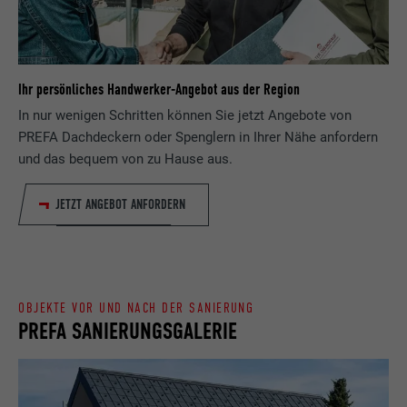
Zweck
wird, um statistische Daten dazu, wieder
Anbieter
ads.linkedin.com
Besucher die Website nutzt, zu generieren.
Laufzeit
Sitzung
Name
_gaexp
Ihr persönliches Handwerker-Angebot aus der Region
Speichert die vom Benutzer ausgewählte
Zweck
Sprach version einer Webseite.
In nur wenigen Schritten können Sie jetzt Angebote von
Anbieter
Google Optimize
PREFA Dachdeckern oder Spenglern in Ihrer Nähe anfordern
und das bequem von zu Hause aus.
Laufzeit
90 Tage
Name
lang
JETZT ANGEBOT ANFORDERN
Wird testweise gesetzt, um zu prüfen, ob
Anbieter
LinkedIn
der Browser das Setzen von Cookies
Zweck
erlaubt. Enthält keine
Laufzeit
Sitzung
Identifikationsmerkmale.
Eingestellt von LinkedIn, wenn eine
OBJEKTE VOR UND NACH DER SANIERUNG
Zweck
Webseite ein eingebettetes "Folgen Sie
PREFA SANIERUNGSGALERIE
uns"-Fenster enthält.
Name
bcookie