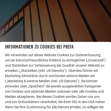
INFORMATIONEN ZU COOKIES BEI PREFA
Wir verwenden auf dieser Website Cookies zur Datenerfassung,
um ein benutzerfreundliches Erlebnis zu ermöglichen („Essenziell“)
WEITERE OBJEKTE
und Statistiken zur Verbesserung der Qualität unserer Website zu
LASSEN SIE SICH INSPIRIEREN
erstellen („Statistiken (inkl. US-Dienste)“). Überdies führen wir
Marketing-Aktivitäten durch und binden externe Medien ein
Die PREFA Referenzgalerie zeigt, wie vielseitig
(„Marketing & externe Medien (inkl. US-Dienste)“). Sie können
entweder über „Speichern“ die jeweils ausgewählten Kategorien
Aluminium eingesetzt werden kann. Entdecken Sie
von Cookies und externen Medien zulassen oder alle Cookies und
weitere beeindruckende Projekte mit den langlebigen
Medien akzeptieren. Bei diesen Cookies werden Daten von uns
PREFA Aluminiumlösungen für Dach, Solar und
und von Drittanbietern verarbeitet, die ihren Sitz in den USA haben.
Fassade.
Wenn Sie Ihre Zustimmung für alle Dienste erteilen, so willigen Sie