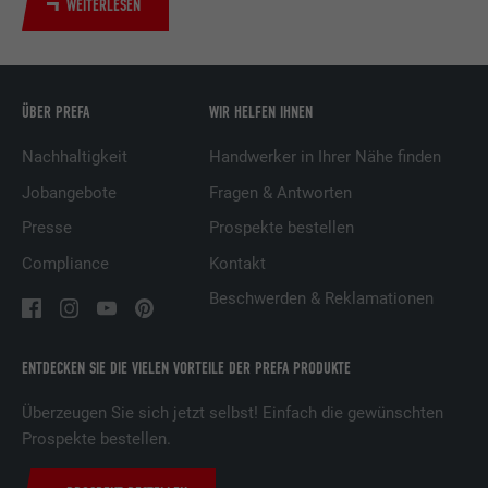
WEITERLESEN
Dienstleistungen.
Name
UserMatchHistory
ÜBER PREFA
WIR HELFEN IHNEN
Anbieter
LinkedIn
Nachhaltigkeit
Handwerker in Ihrer Nähe finden
Laufzeit
29 Tage
Jobangebote
Fragen & Antworten
Presse
Prospekte bestellen
Wird verwendet, um Besucher auf
mehreren Webseiten zu verfolgen, um
Compliance
Kontakt
Zweck
relevante Werbung basierend auf den
Beschwerden & Reklamationen
Präferenzen des Besuchers zu
präsentieren.
ENTDECKEN SIE DIE VIELEN VORTEILE DER PREFA PRODUKTE
Name
lidc
Überzeugen Sie sich jetzt selbst! Einfach die gewünschten
Prospekte bestellen.
Anbieter
LinkedIn