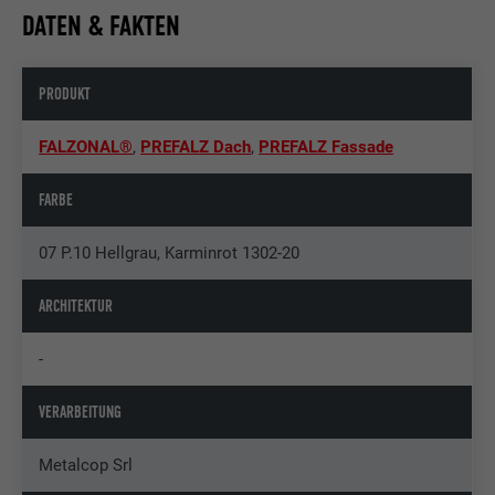
DATEN & FAKTEN
PRODUKT
FALZONAL®
,
PREFALZ Dach
,
PREFALZ Fassade
FARBE
07 P.10 Hellgrau, Karminrot 1302-20
ARCHITEKTUR
-
VERARBEITUNG
Metalcop Srl