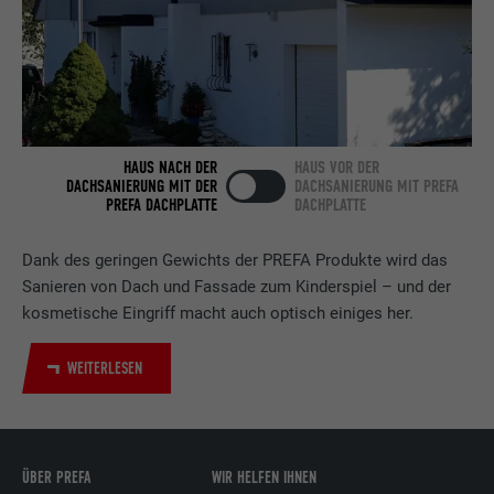
Anbieter
LinkedIn
Laufzeit
2 Jahre
Verwendet vom Social-Networking-Dienst
LinkedIn für die Verfolgung der
Zweck
HAUS NACH DER
HAUS VOR DER
Verwendung von eingebetteten
DACHSANIERUNG MIT DER
DACHSANIERUNG MIT PREFA
Dienstleistungen.
PREFA DACHPLATTE
DACHPLATTE
Dank des geringen Gewichts der PREFA Produkte wird das
Name
UserMatchHistory
Sanieren von Dach und Fassade zum Kinderspiel – und der
kosmetische Eingriff macht auch optisch einiges her.
Anbieter
LinkedIn
WEITERLESEN
Laufzeit
29 Tage
Wird verwendet, um Besucher auf
mehreren Webseiten zu verfolgen, um
Zweck
relevante Werbung basierend auf den
ÜBER PREFA
WIR HELFEN IHNEN
Präferenzen des Besuchers zu