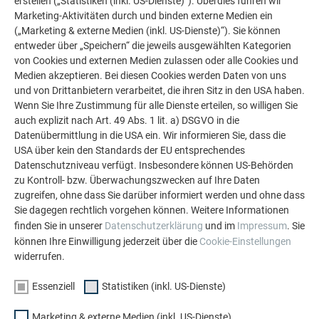
erstellen („Statistiken (inkl. US-Dienste)“). Überdies führen wir
Marketing-Aktivitäten durch und binden externe Medien ein
(„Marketing & externe Medien (inkl. US-Dienste)“). Sie können
entweder über „Speichern“ die jeweils ausgewählten Kategorien
von Cookies und externen Medien zulassen oder alle Cookies und
Medien akzeptieren. Bei diesen Cookies werden Daten von uns
und von Drittanbietern verarbeitet, die ihren Sitz in den USA haben.
WEITERE OBJEKTE
Wenn Sie Ihre Zustimmung für alle Dienste erteilen, so willigen Sie
LASSEN SIE SICH INSPIRIEREN
auch explizit nach Art. 49 Abs. 1 lit. a) DSGVO in die
Datenübermittlung in die USA ein. Wir informieren Sie, dass die
Die PREFA Referenzgalerie zeigt, wie vielseitig
USA über kein den Standards der EU entsprechendes
Aluminium eingesetzt werden kann. Entdecken Sie
Datenschutzniveau verfügt. Insbesondere können US-Behörden
zu Kontroll- bzw. Überwachungszwecken auf Ihre Daten
weitere beeindruckende Projekte mit den langlebigen
zugreifen, ohne dass Sie darüber informiert werden und ohne dass
PREFA Aluminiumlösungen für Dach, Solar und
Sie dagegen rechtlich vorgehen können. Weitere Informationen
Fassade.
finden Sie in unserer
Datenschutzerklärung
und im
Impressum
. Sie
können Ihre Einwilligung jederzeit über die
Cookie-Einstellungen
widerrufen.
MEHR REFERENZEN ANSEHEN
Essenziell
Statistiken (inkl. US-Dienste)
Marketing & externe Medien (inkl. US-Dienste)