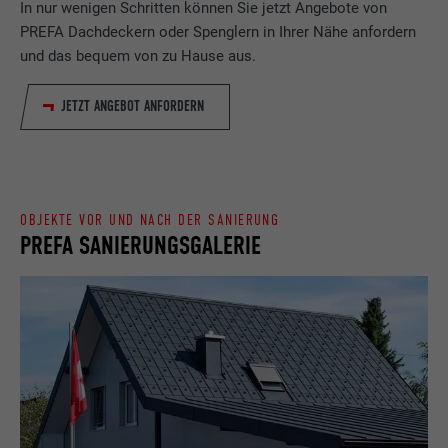
In nur wenigen Schritten können Sie jetzt Angebote von
Identifikationsmerkmale.
PREFA Dachdeckern oder Spenglern in Ihrer Nähe anfordern
Eingestellt von LinkedIn, wenn eine
und das bequem von zu Hause aus.
Zweck
Webseite ein eingebettetes "Folgen Sie
uns"-Fenster enthält.
JETZT ANGEBOT ANFORDERN
Name
bcookie
Anbieter
LinkedIn
OBJEKTE VOR UND NACH DER SANIERUNG
PREFA SANIERUNGSGALERIE
Laufzeit
2 Jahre
Verwendet vom Social-Networking-Dienst
LinkedIn für die Verfolgung der
Zweck
Verwendung von eingebetteten
Dienstleistungen.
Name
bscookie