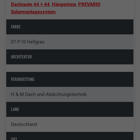
Dachraute 44 × 44
,
Hängerinne
,
PREVARIO
Solarmontagesystem
FARBE
07 P.10 Hellgrau
ARCHITEKTUR
VERARBEITUNG
H & M Dach und Abdichtungstechnik
LAND
Deutschland
ORT