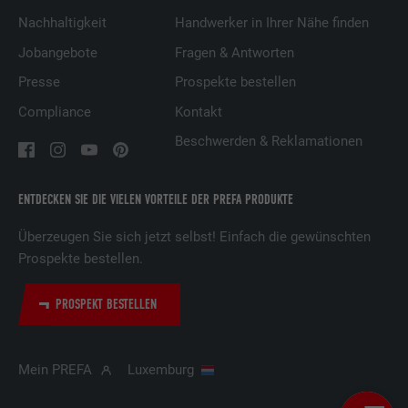
präsentieren.
Nachhaltigkeit
Handwerker in Ihrer Nähe finden
Jobangebote
Fragen & Antworten
Name
lidc
Presse
Prospekte bestellen
Compliance
Kontakt
Anbieter
LinkedIn
Beschwerden & Reklamationen
Laufzeit
1 Tag
ENTDECKEN SIE DIE VIELEN VORTEILE DER PREFA PRODUKTE
Verwendet vom Social-Networking-Dienst
LinkedIn für die Verfolgung der
Zweck
Überzeugen Sie sich jetzt selbst! Einfach die gewünschten
Verwendung von eingebetteten
Prospekte bestellen.
Dienstleistungen.
PROSPEKT BESTELLEN
Name
lissc
Anbieter
LinkedIn
Mein PREFA
Luxemburg
Laufzeit
1 Jahr