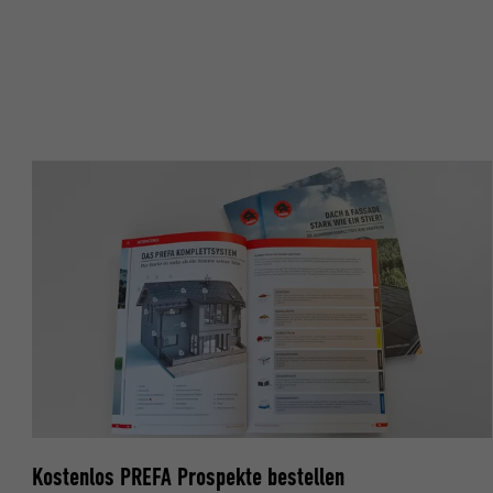
Name
Name
Anbieter
Anbieter
Laufzeit
Laufzeit
Zweck
Zweck
Name
Name
Anbieter
Anbieter
Laufzeit
Laufzeit
Zweck
Zweck
Kostenlos PREFA Prospekte bestellen