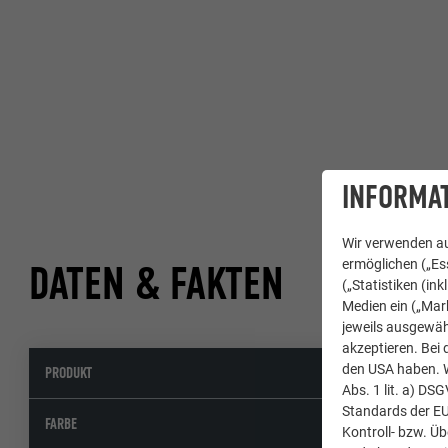
INFORMAT
Wir verwenden au
ermöglichen („Ess
DATEN & FAKTEN
(„Statistiken (in
Medien ein („Mark
jeweils ausgewäh
akzeptieren. Bei 
den USA haben. We
PRODUKT
Dachr
Abs. 1 lit. a) DS
Standards der E
Sonde
FARBE
Kontroll- bzw. Ü