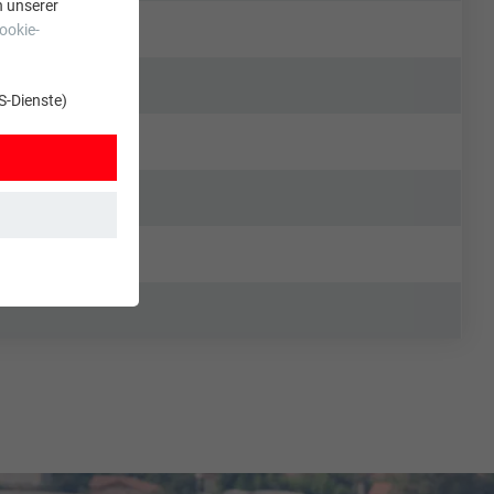
n unserer
ookie-
S-Dienste)
t. Dadurch ist
zt wird.