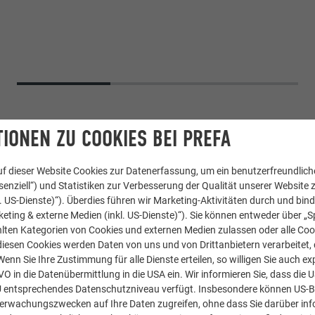
IONEN ZU COOKIES BEI PREFA
f dieser Website Cookies zur Datenerfassung, um ein benutzerfreundliche
enziell“) und Statistiken zur Verbesserung der Qualität unserer Website z
kl. US-Dienste)“). Überdies führen wir Marketing-Aktivitäten durch und bin
eting & externe Medien (inkl. US-Dienste)“). Sie können entweder über „S
lten Kategorien von Cookies und externen Medien zulassen oder alle Co
diesen Cookies werden Daten von uns und von Drittanbietern verarbeitet, di
nn Sie Ihre Zustimmung für alle Dienste erteilen, so willigen Sie auch exp
aute 29 × 29
GVO in die Datenübermittlung in die USA ein. Wir informieren Sie, dass die 
U entsprechendes Datenschutzniveau verfügt. Insbesondere können US-
rfarbe
berwachungszwecken auf Ihre Daten zugreifen, ohne dass Sie darüber inf