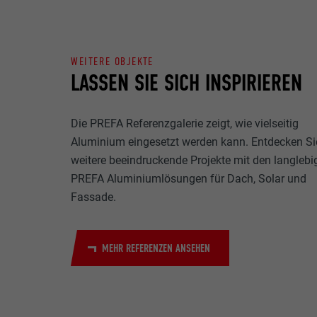
Name
Zweck
MARKETING & E
Anbieter
"Marketing & ex
WEITERE OBJEKTE
verwendet, um p
Laufzeit
LASSEN SIE SICH INSPIRIEREN
hinweg beobacht
Videoplattform
Name
Zweck
Die PREFA Referenzgalerie zeigt, wie vielseitig
Name
Anbieter
Aluminium eingesetzt werden kann. Entdecken Si
weitere beeindruckende Projekte mit den langlebi
Anbieter
Name
Laufzeit
PREFA Aluminiumlösungen für Dach, Solar und
Fassade.
Laufzeit
Anbieter
Zweck
Laufzeit
MEHR REFERENZEN ANSEHEN
Zweck
Zweck