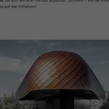
en
, die sich wie eine Tierhaut anpassen. Excellent – wie der Blic
e auf den Eiffelturm!