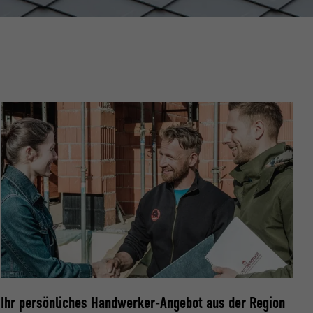
ische Daten
r Webseite.
s "Folgen Sie
etzen von
Ihr persönliches Handwerker-Angebot aus der Region