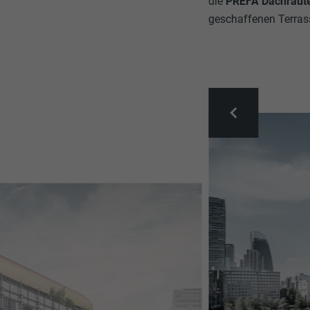
die
PREFA Dachraut
geschaffenen Terrass