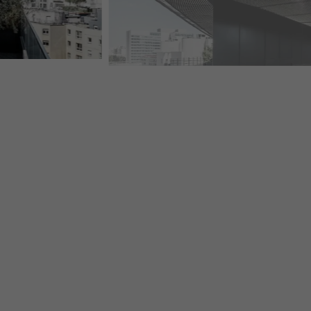
BLACKPEARL GERUNDETER AUFBAU DACHRAUTE 29 