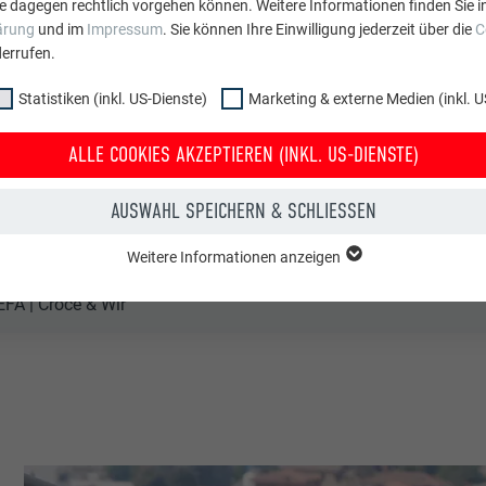
e dagegen rechtlich vorgehen können. Weitere Informationen finden Sie i
o Vincent Eschalier
ärung
und im
Impressum
. Sie können Ihre Einwilligung jederzeit über die
C
errufen.
is Rénovation, Philippe Battais
Statistiken (inkl. US-Dienste)
Marketing & externe Medien (inkl. U
reich
ALLE COOKIES AKZEPTIEREN (INKL. US-DIENSTE)
evoie, Paris
AUSWAHL SPEICHERN & SCHLIESSEN
engebäude
Weitere Informationen anzeigen
ppe "Essenziell" werden für grundlegende Funktionen der Website benötig
FA | Croce & Wir
dass die Website einwandfrei funktioniert.
Cookie-Informationen anzeigen
PHPSESSID
NKL. US-DIENSTE)
PHP
 (inkl. US-Dienste)"-Cookies helfen uns zu verstehen, wie die Website genut
werden gesammelt, um die Nutzererfahrung der Website zu verbessern.
Sitzung