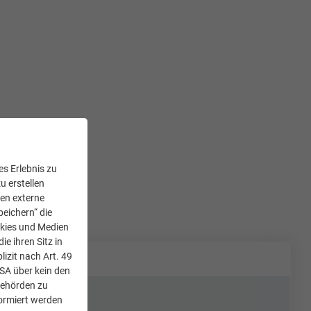
s Erlebnis zu
u erstellen
den externe
peichern“ die
okies und Medien
e ihren Sitz in
lizit nach Art. 49
USA über kein den
Behörden zu
ormiert werden