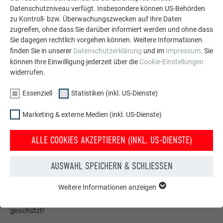
Datenschutzniveau verfügt. Insbesondere können US-Behörden
zu Kontroll- bzw. Überwachungszwecken auf Ihre Daten
zugreifen, ohne dass Sie darüber informiert werden und ohne dass
Sie dagegen rechtlich vorgehen können. Weitere Informationen
finden Sie in unserer
Datenschutzerklärung
und im
Impressum
. Sie
können Ihre Einwilligung jederzeit über die
Cookie-Einstellungen
widerrufen.
Essenziell
Statistiken (inkl. US-Dienste)
Marketing & externe Medien (inkl. US-Dienste)
ALLE COOKIES AKZEPTIEREN (INKL. US-DIENSTE)
Kostenlos PREFA Prospekte bestellen
AUSWAHL SPEICHERN & SCHLIESSEN
Dach, Fassade, Solar, Dachentwässerung &
Hochwasserschutz – mit PREFA Produkten aus Aluminium
Weitere Informationen anzeigen
ESSENZIELL
sieht Ihr Haus nicht nur gut aus, sondern ist auch bestens
Cookies der Gruppe "Essenziell" werden für grundlegende
geschützt!
Funktionen der Website benötigt. Dadurch ist gewährleistet,
dass die Website einwandfrei funktioniert.