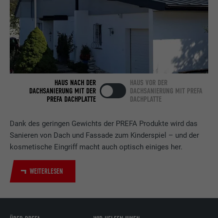
Laufzeit
2 Jahre
Verwendet vom Social-Networking-Dienst
LinkedIn für die Verfolgung der
Zweck
Verwendung von eingebetteten
Dienstleistungen.
HAUS NACH DER
HAUS VOR DER
DACHSANIERUNG MIT DER
DACHSANIERUNG MIT PREFA
PREFA DACHPLATTE
DACHPLATTE
Name
bscookie
Dank des geringen Gewichts der PREFA Produkte wird das
Anbieter
LinkedIn
Sanieren von Dach und Fassade zum Kinderspiel – und der
Laufzeit
2 Jahre
kosmetische Eingriff macht auch optisch einiges her.
Verwendet vom Social-Networking-Dienst
WEITERLESEN
LinkedIn für die Verfolgung der
Zweck
Verwendung von eingebetteten
Dienstleistungen.