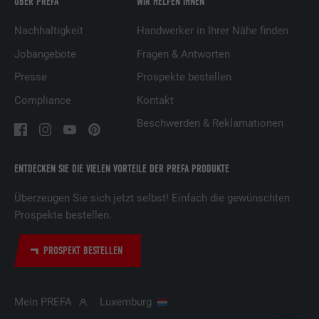
ÜBER PREFA
WIR HELFEN IHNEN
Name
UserMatchHistory
Nachhaltigkeit
Handwerker in Ihrer Nähe finden
Jobangebote
Fragen & Antworten
Anbieter
LinkedIn
Presse
Prospekte bestellen
Laufzeit
29 Tage
Compliance
Kontakt
Wird verwendet, um Besucher auf
Beschwerden & Reklamationen
mehreren Webseiten zu verfolgen, um
Zweck
relevante Werbung basierend auf den
Präferenzen des Besuchers zu
ENTDECKEN SIE DIE VIELEN VORTEILE DER PREFA PRODUKTE
präsentieren.
Überzeugen Sie sich jetzt selbst! Einfach die gewünschten
Prospekte bestellen.
Name
lidc
PROSPEKT BESTELLEN
Anbieter
LinkedIn
Laufzeit
1 Tag
Mein PREFA
Luxemburg