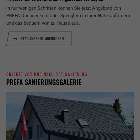
Laufzeit
Sitzung
In nur wenigen Schritten können Sie jetzt Angebote von
Name
_gaexp
PREFA Dachdeckern oder Spenglern in Ihrer Nähe anfordern
Speichert die vom Benutzer ausgewählte
Zweck
Sprach version einer Webseite.
und das bequem von zu Hause aus.
Anbieter
Google Optimize
JETZT ANGEBOT ANFORDERN
Laufzeit
90 Tage
Name
lang
Wird testweise gesetzt, um zu prüfen, ob
Anbieter
LinkedIn
der Browser das Setzen von Cookies
Zweck
erlaubt. Enthält keine
Laufzeit
Sitzung
OBJEKTE VOR UND NACH DER SANIERUNG
Identifikationsmerkmale.
PREFA SANIERUNGSGALERIE
Eingestellt von LinkedIn, wenn eine
Zweck
Webseite ein eingebettetes "Folgen Sie
uns"-Fenster enthält.
Name
bcookie
Anbieter
LinkedIn