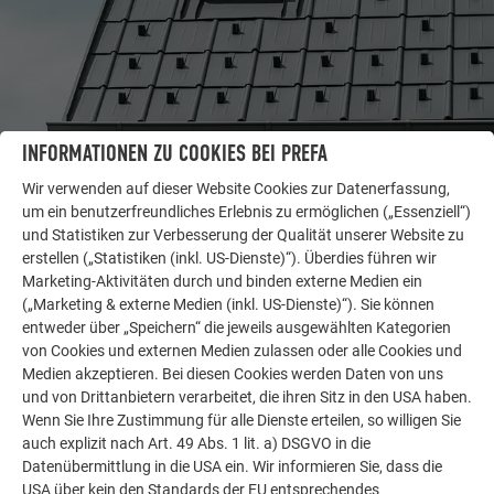
INFORMATIONEN ZU COOKIES BEI PREFA
WEITERE OBJEKTE
Wir verwenden auf dieser Website Cookies zur Datenerfassung,
LASSEN SIE SICH INSPIRIEREN
um ein benutzerfreundliches Erlebnis zu ermöglichen („Essenziell“)
und Statistiken zur Verbesserung der Qualität unserer Website zu
Die PREFA Referenzgalerie zeigt, wie vielseitig
erstellen („Statistiken (inkl. US-Dienste)“). Überdies führen wir
Aluminium eingesetzt werden kann. Entdecken Sie
Marketing-Aktivitäten durch und binden externe Medien ein
weitere beeindruckende Projekte mit den langlebigen
(„Marketing & externe Medien (inkl. US-Dienste)“). Sie können
PREFA Aluminiumlösungen für Dach, Solar und
entweder über „Speichern“ die jeweils ausgewählten Kategorien
von Cookies und externen Medien zulassen oder alle Cookies und
Fassade.
Medien akzeptieren. Bei diesen Cookies werden Daten von uns
und von Drittanbietern verarbeitet, die ihren Sitz in den USA haben.
Wenn Sie Ihre Zustimmung für alle Dienste erteilen, so willigen Sie
MEHR REFERENZEN ANSEHEN
auch explizit nach Art. 49 Abs. 1 lit. a) DSGVO in die
Datenübermittlung in die USA ein. Wir informieren Sie, dass die
USA über kein den Standards der EU entsprechendes