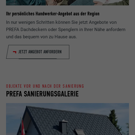
Laufzeit
Sitzung
Ihr persönliches Handwerker-Angebot aus der Region
Name
_gaexp
In nur wenigen Schritten können Sie jetzt Angebote von
Speichert die vom Benutzer ausgewählte
Zweck
Sprach version einer Webseite.
PREFA Dachdeckern oder Spenglern in Ihrer Nähe anfordern
Anbieter
Google Optimize
und das bequem von zu Hause aus.
Laufzeit
90 Tage
Name
lang
JETZT ANGEBOT ANFORDERN
Wird testweise gesetzt, um zu prüfen, ob
Anbieter
LinkedIn
der Browser das Setzen von Cookies
Zweck
erlaubt. Enthält keine
Laufzeit
Sitzung
Identifikationsmerkmale.
OBJEKTE VOR UND NACH DER SANIERUNG
Eingestellt von LinkedIn, wenn eine
PREFA SANIERUNGSGALERIE
Zweck
Webseite ein eingebettetes "Folgen Sie
uns"-Fenster enthält.
Name
bcookie