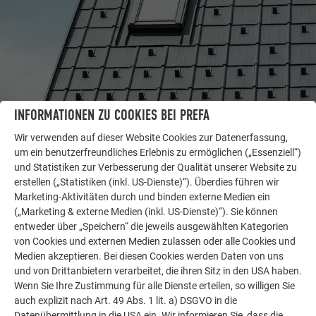
INFORMATIONEN ZU COOKIES BEI PREFA
Wir verwenden auf dieser Website Cookies zur Datenerfassung,
WEITERE OBJEKTE
um ein benutzerfreundliches Erlebnis zu ermöglichen („Essenziell“)
LASSEN SIE SICH INSPIRIEREN
und Statistiken zur Verbesserung der Qualität unserer Website zu
erstellen („Statistiken (inkl. US-Dienste)“). Überdies führen wir
Die PREFA Referenzgalerie zeigt, wie vielseitig
Marketing-Aktivitäten durch und binden externe Medien ein
Aluminium eingesetzt werden kann. Entdecken Sie
(„Marketing & externe Medien (inkl. US-Dienste)“). Sie können
weitere beeindruckende Projekte mit den langlebigen
entweder über „Speichern“ die jeweils ausgewählten Kategorien
von Cookies und externen Medien zulassen oder alle Cookies und
PREFA Aluminiumlösungen für Dach, Solar und
Medien akzeptieren. Bei diesen Cookies werden Daten von uns
Fassade.
und von Drittanbietern verarbeitet, die ihren Sitz in den USA haben.
Wenn Sie Ihre Zustimmung für alle Dienste erteilen, so willigen Sie
auch explizit nach Art. 49 Abs. 1 lit. a) DSGVO in die
MEHR REFERENZEN ANSEHEN
Datenübermittlung in die USA ein. Wir informieren Sie, dass die