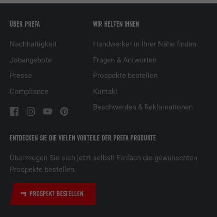
ÜBER PREFA
WIR HELFEN IHNEN
Name
UserMatchHistory
Nachhaltigkeit
Handwerker in Ihrer Nähe finden
Anbieter
LinkedIn
Jobangebote
Fragen & Antworten
Laufzeit
29 Tage
Presse
Prospekte bestellen
Compliance
Kontakt
Wird verwendet, um Besucher auf
mehreren Webseiten zu verfolgen, um
Beschwerden & Reklamationen
Zweck
relevante Werbung basierend auf den
Präferenzen des Besuchers zu
präsentieren.
ENTDECKEN SIE DIE VIELEN VORTEILE DER PREFA PRODUKTE
Überzeugen Sie sich jetzt selbst! Einfach die gewünschten
Name
lidc
Prospekte bestellen.
Anbieter
LinkedIn
PROSPEKT BESTELLEN
Laufzeit
1 Tag