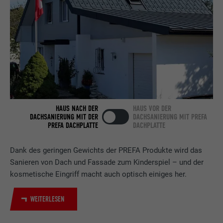
Anbieter
LinkedIn
Laufzeit
2 Jahre
Verwendet vom Social-Networking-Dienst
LinkedIn für die Verfolgung der
Zweck
Verwendung von eingebetteten
Dienstleistungen.
HAUS NACH DER
HAUS VOR DER
Name
bscookie
DACHSANIERUNG MIT DER
DACHSANIERUNG MIT PREFA
PREFA DACHPLATTE
DACHPLATTE
Anbieter
LinkedIn
Dank des geringen Gewichts der PREFA Produkte wird das
Laufzeit
2 Jahre
Sanieren von Dach und Fassade zum Kinderspiel – und der
kosmetische Eingriff macht auch optisch einiges her.
Verwendet vom Social-Networking-Dienst
LinkedIn für die Verfolgung der
WEITERLESEN
Zweck
Verwendung von eingebetteten
Dienstleistungen.