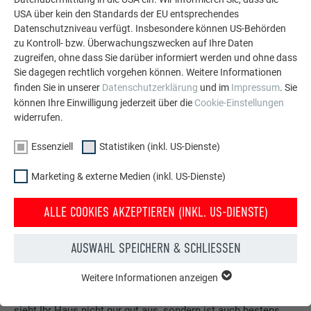
USA über kein den Standards der EU entsprechendes
Datenschutzniveau verfügt. Insbesondere können US-Behörden
zu Kontroll- bzw. Überwachungszwecken auf Ihre Daten
zugreifen, ohne dass Sie darüber informiert werden und ohne dass
Sie dagegen rechtlich vorgehen können. Weitere Informationen
finden Sie in unserer
Datenschutzerklärung
und im
Impressum
. Sie
können Ihre Einwilligung jederzeit über die
Cookie-Einstellungen
widerrufen.
Essenziell
Statistiken (inkl. US-Dienste)
Marketing & externe Medien (inkl. US-Dienste)
ALLE COOKIES AKZEPTIEREN (INKL. US-DIENSTE)
AUSWAHL SPEICHERN & SCHLIESSEN
Kostenlos PREFA Prospekte bestellen
Dach, Fassade, Solar, Dachentwässerung &
Weitere Informationen anzeigen
ESSENZIELL
Hochwasserschutz – mit PREFA Produkten aus Aluminium
Cookies der Gruppe "Essenziell" werden für grundlegende
sieht Ihr Haus nicht nur gut aus, sondern ist auch bestens